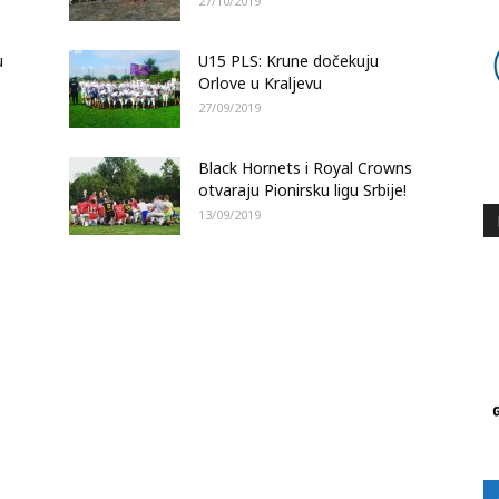
27/10/2019
u
U15 PLS: Krune dočekuju
Orlove u Kraljevu
27/09/2019
Black Hornets i Royal Crowns
otvaraju Pionirsku ligu Srbije!
13/09/2019