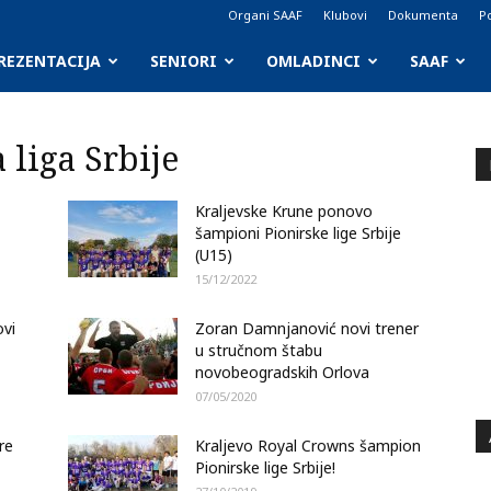
Organi SAAF
Klubovi
Dokumenta
Po
REZENTACIJA
SENIORI
OMLADINCI
SAAF
 liga Srbije
Kraljevske Krune ponovo
šampioni Pionirske lige Srbije
(U15)
15/12/2022
ovi
Zoran Damnjanović novi trener
u stručnom štabu
novobeogradskih Orlova
07/05/2020
re
Kraljevo Royal Crowns šampion
Pionirske lige Srbije!