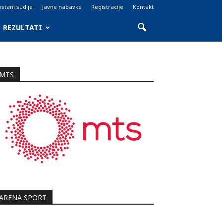
stani sudija
Javne nabavke
Registracije
Kontakt
REZULTATI
MTS
ARENA SPORT