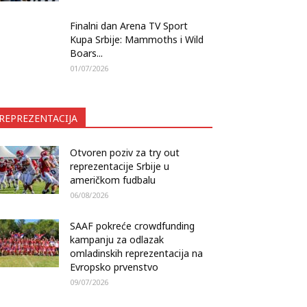
Finalni dan Arena TV Sport
Kupa Srbije: Mammoths i Wild
Boars...
01/07/2026
REPREZENTACIJA
Otvoren poziv za try out
reprezentacije Srbije u
američkom fudbalu
06/08/2026
SAAF pokreće crowdfunding
kampanju za odlazak
omladinskih reprezentacija na
Evropsko prvenstvo
09/07/2026