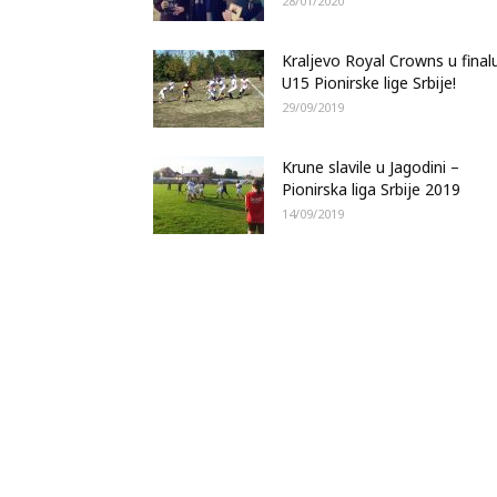
28/01/2020
Kraljevo Royal Crowns u final
U15 Pionirske lige Srbije!
29/09/2019
Krune slavile u Jagodini –
Pionirska liga Srbije 2019
14/09/2019