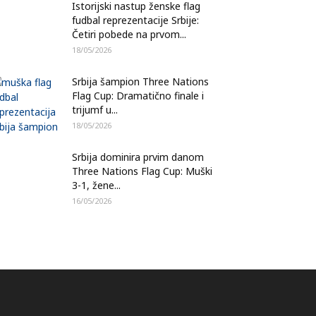
Istorijski nastup ženske flag
fudbal reprezentacije Srbije:
Četiri pobede na prvom...
18/05/2026
Srbija šampion Three Nations
Flag Cup: Dramatično finale i
trijumf u...
18/05/2026
Srbija dominira prvim danom
Three Nations Flag Cup: Muški
3-1, žene...
16/05/2026