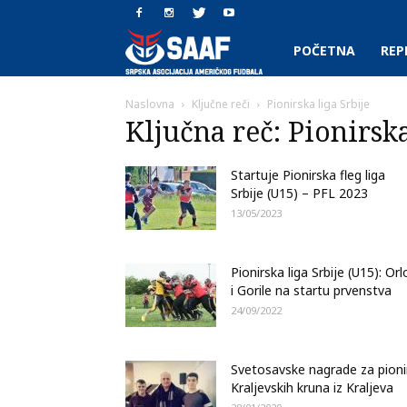
SAAF.rs
POČETNA
REP
Naslovna
Ključne reči
Pionirska liga Srbije
Ključna reč: Pionirska
Startuje Pionirska fleg liga
Srbije (U15) – PFL 2023
13/05/2023
Pionirska liga Srbije (U15): Orl
i Gorile na startu prvenstva
24/09/2022
Svetosavske nagrade za pioni
Kraljevskih kruna iz Kraljeva