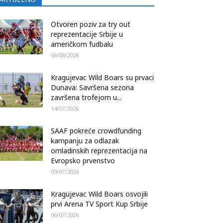
Otvoren poziv za try out
reprezentacije Srbije u
američkom fudbalu
06/08/2026
Kragujevac Wild Boars su prvaci
Dunava: Savršena sezona
završena trofejom u...
14/07/2026
SAAF pokreće crowdfunding
kampanju za odlazak
omladinskih reprezentacija na
Evropsko prvenstvo
09/07/2026
Kragujevac Wild Boars osvojili
prvi Arena TV Sport Kup Srbije
06/07/2026