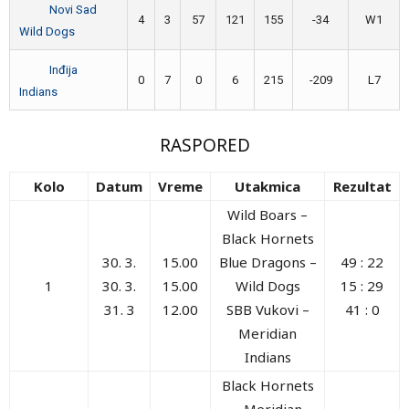
Novi Sad
4
3
57
121
155
-34
W1
Wild Dogs
Inđija
0
7
0
6
215
-209
L7
Indians
RASPORED
Kolo
Datum
Vreme
Utakmica
Rezultat
Wild Boars –
Black Hornets
30. 3.
15.00
Blue Dragons –
49 : 22
1
30. 3.
15.00
Wild Dogs
15 : 29
31. 3
12.00
SBB Vukovi –
41 : 0
Meridian
Indians
Black Hornets