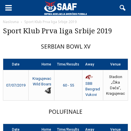
Naslovna
Sport Klub Prva liga Srbije 2019
Sport Klub Prva liga Srbije 2019
SERBIAN BOWL XV
Date
Home
Time/Results
Away
Venue
Stadion
Kragujevac
„Čika
SBB
Wild Boars
07/07/2019
60 - 55
Dača”,
Beograd
Kragujevac
Vukovi
POLUFINALE
Date
Home
Time/Results
Away
Venue