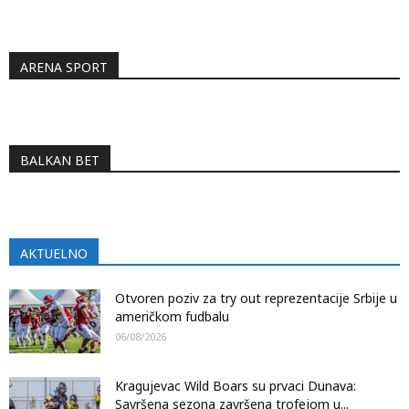
ARENA SPORT
BALKAN BET
AKTUELNO
Otvoren poziv za try out reprezentacije Srbije u
američkom fudbalu
06/08/2026
Kragujevac Wild Boars su prvaci Dunava:
Savršena sezona završena trofejom u...