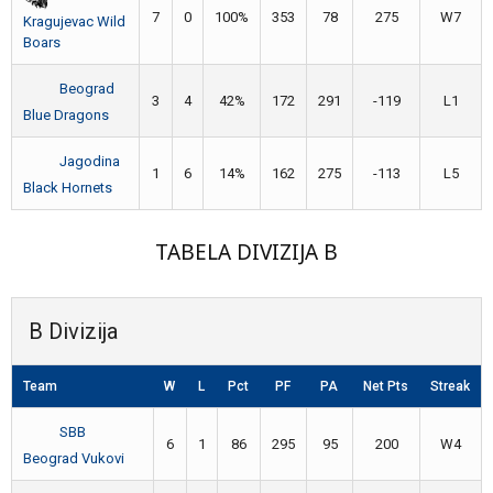
7
0
100%
353
78
275
W7
Kragujevac Wild
Boars
Beograd
3
4
42%
172
291
-119
L1
Blue Dragons
Jagodina
1
6
14%
162
275
-113
L5
Black Hornets
TABELA DIVIZIJA B
B Divizija
Team
W
L
Pct
PF
PA
Net Pts
Streak
SBB
6
1
86
295
95
200
W4
Beograd Vukovi