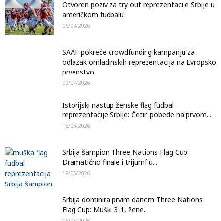
Otvoren poziv za try out reprezentacije Srbije u
američkom fudbalu
06/08/2026
SAAF pokreće crowdfunding kampanju za
odlazak omladinskih reprezentacija na Evropsko
prvenstvo
09/07/2026
Istorijski nastup ženske flag fudbal
reprezentacije Srbije: Četiri pobede na prvom...
18/05/2026
Srbija šampion Three Nations Flag Cup:
Dramatično finale i trijumf u...
18/05/2026
Srbija dominira prvim danom Three Nations
Flag Cup: Muški 3-1, žene...
16/05/2026