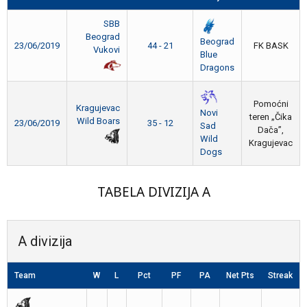
SBB
Beograd
Beograd
23/06/2019
44 - 21
FK BASK
Vukovi
Blue
Dragons
Pomoćni
Kragujevac
Novi
teren „Čika
Wild Boars
23/06/2019
35 - 12
Sad
Dača”,
Wild
Kragujevac
Dogs
TABELA DIVIZIJA A
A divizija
Team
W
L
Pct
PF
PA
Net Pts
Streak