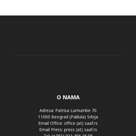
O NAMA
Adresa: Patrisa Lumumbe 70
11060 Beograd (Palilula) Srbija
Email Office: office (at) saaf.rs
Email Press: press (at) saaf.rs
Tel: (+381) 011.406.26.08