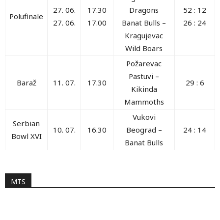
27. 06.
17.30
Dragons
52 : 12
Polufinale
27. 06.
17.00
Banat Bulls –
26 : 24
Kragujevac
Wild Boars
Požarevac
Pastuvi
–
Baraž
11. 07.
17.30
29 : 6
Kikinda
Mammoths
Vukovi
Serbian
10. 07.
16.30
Beograd
–
24 : 14
Bowl XVI
Banat Bulls
MTS