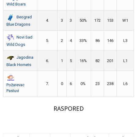
Wild Boars
Beograd
4.
3
3
50%
172
153
W1
Blue Dragons
Novi Sad
5.
2
4
33%
86
146
L3
Wild Dogs
Jagodina
6.
1
5
16%
82
201
L1
Black Hornets
7.
0
6
0%
23
238
L6
Požarevac
Pastuvi
RASPORED