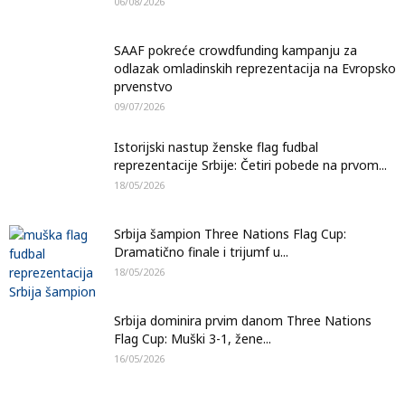
06/08/2026
SAAF pokreće crowdfunding kampanju za
odlazak omladinskih reprezentacija na Evropsko
prvenstvo
09/07/2026
Istorijski nastup ženske flag fudbal
reprezentacije Srbije: Četiri pobede na prvom...
18/05/2026
Srbija šampion Three Nations Flag Cup:
Dramatično finale i trijumf u...
18/05/2026
Srbija dominira prvim danom Three Nations
Flag Cup: Muški 3-1, žene...
16/05/2026