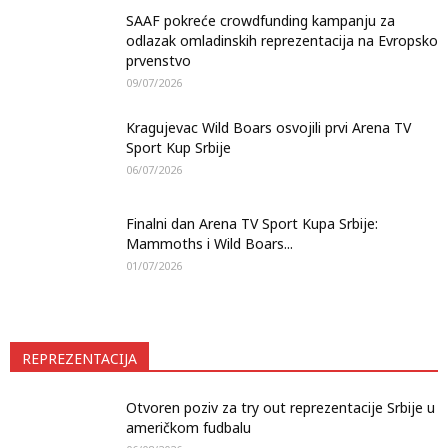
SAAF pokreće crowdfunding kampanju za
odlazak omladinskih reprezentacija na Evropsko
prvenstvo
09/07/2026
Kragujevac Wild Boars osvojili prvi Arena TV
Sport Kup Srbije
06/07/2026
Finalni dan Arena TV Sport Kupa Srbije:
Mammoths i Wild Boars...
01/07/2026
REPREZENTACIJA
Otvoren poziv za try out reprezentacije Srbije u
američkom fudbalu