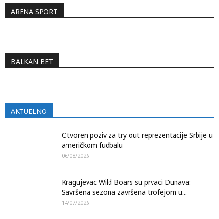
ARENA SPORT
BALKAN BET
AKTUELNO
Otvoren poziv za try out reprezentacije Srbije u
američkom fudbalu
06/08/2026
Kragujevac Wild Boars su prvaci Dunava:
Savršena sezona završena trofejom u...
14/07/2026