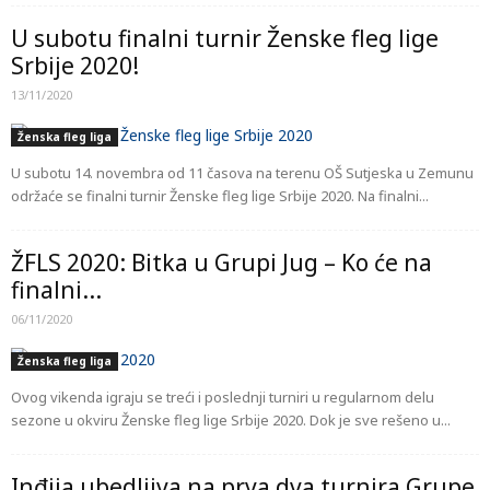
U subotu finalni turnir Ženske fleg lige
Srbije 2020!
13/11/2020
Ženska fleg liga
U subotu 14. novembra od 11 časova na terenu OŠ Sutjeska u Zemunu
održaće se finalni turnir Ženske fleg lige Srbije 2020. Na finalni...
ŽFLS 2020: Bitka u Grupi Jug – Ko će na
finalni...
06/11/2020
Ženska fleg liga
Ovog vikenda igraju se treći i poslednji turniri u regularnom delu
sezone u okviru Ženske fleg lige Srbije 2020. Dok je sve rešeno u...
Inđija ubedljiva na prva dva turnira Grupe