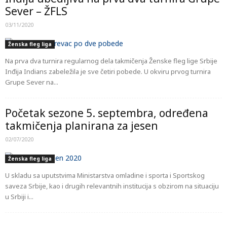
Sever – ŽFLS
03/11/2020
Ženska fleg liga
Na prva dva turnira regularnog dela takmičenja Ženske fleg lige Srbije
Inđija Indians zabeležila je sve četiri pobede. U okviru prvog turnira
Grupe Sever na...
Početak sezone 5. septembra, određena
takmičenja planirana za jesen
02/07/2020
Ženska fleg liga
U skladu sa uputstvima Ministarstva omladine i sporta i Sportskog
saveza Srbije, kao i drugih relevantnih institucija s obzirom na situaciju
u Srbiji i...