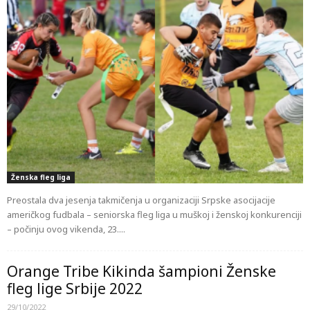
Ženska fleg liga
Preostala dva jesenja takmičenja u organizaciji Srpske asocijacije
američkog fudbala – seniorska fleg liga u muškoj i ženskoj konkurenciji
– počinju ovog vikenda, 23....
Orange Tribe Kikinda šampioni Ženske
fleg lige Srbije 2022
29/10/2022