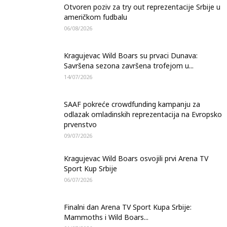
Otvoren poziv za try out reprezentacije Srbije u
američkom fudbalu
06/08/2026
Kragujevac Wild Boars su prvaci Dunava:
Savršena sezona završena trofejom u...
14/07/2026
SAAF pokreće crowdfunding kampanju za
odlazak omladinskih reprezentacija na Evropsko
prvenstvo
09/07/2026
Kragujevac Wild Boars osvojili prvi Arena TV
Sport Kup Srbije
06/07/2026
Finalni dan Arena TV Sport Kupa Srbije:
Mammoths i Wild Boars...