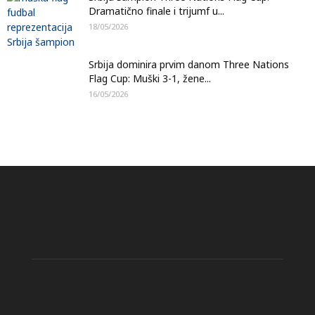
Dramatično finale i trijumf u...
18/05/2026
Srbija dominira prvim danom Three Nations
Flag Cup: Muški 3-1, žene...
16/05/2026