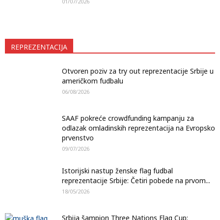
01/07/2026
REPREZENTACIJA
Otvoren poziv za try out reprezentacije Srbije u
američkom fudbalu
06/08/2026
SAAF pokreće crowdfunding kampanju za
odlazak omladinskih reprezentacija na Evropsko
prvenstvo
09/07/2026
Istorijski nastup ženske flag fudbal
reprezentacije Srbije: Četiri pobede na prvom...
18/05/2026
Srbija šampion Three Nations Flag Cup: