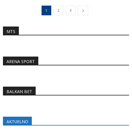
1
2
3
MTS
ARENA SPORT
BALKAN BET
AKTUELNO