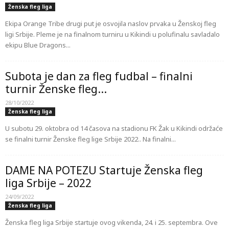
Ženska fleg liga
Ekipa Orange Tribe drugi put je osvojila naslov prvaka u Ženskoj fleg
ligi Srbije. Pleme je na finalnom turniru u Kikindi u polufinalu savladalo
ekipu Blue Dragons...
Subota je dan za fleg fudbal – finalni
turnir Ženske fleg...
28/10/2022
Ženska fleg liga
U subotu 29. oktobra od 14 časova na stadionu FK Žak u Kikindi održaće
se finalni turnir Ženske fleg lige Srbije 2022.. Na finalni...
DAME NA POTEZU Startuje Ženska fleg
liga Srbije – 2022
24/09/2022
Ženska fleg liga
Ženska fleg liga Srbije startuje ovog vikenda, 24. i 25. septembra. Ove