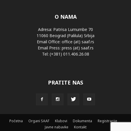
O NAMA
Adresa: Patrisa Lumumbe 70
11060 Beograd (Palilula) Srbija
Email Office: office (at) saaf.rs
Email Press: press (at) saaf.rs
Tel: (+381) 011.406.26.08
PRATITE NAS
Početna
Organi SAAF
Klubovi
Dokumenta
Registracije
Javne nabavke
Kontakt