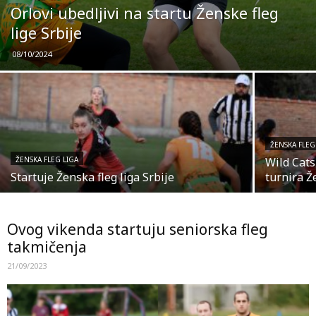
Orlovi ubedljivi na startu Ženske fleg
lige Srbije
08/10/2024
ŽENSKA FLEG
ŽENSKA FLEG LIGA
Wild Cat
Startuje Ženska fleg liga Srbije
turnira Ž
Ovog vikenda startuju seniorska fleg
takmičenja
21/09/2023