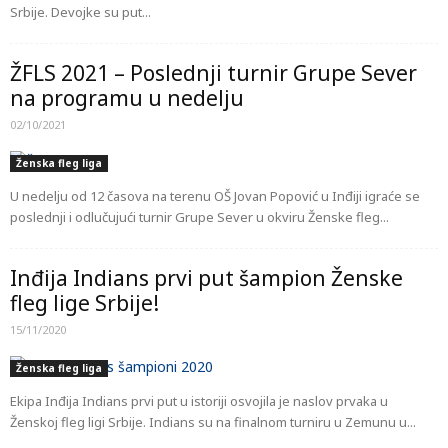
Srbije. Devojke su put...
ŽFLS 2021 – Poslednji turnir Grupe Sever
na programu u nedelju
02/10/2021
Ženska fleg liga
U nedelju od 12 časova na terenu OŠ Jovan Popović u Inđiji igraće se
poslednji i odlučujući turnir Grupe Sever u okviru Ženske fleg...
Inđija Indians prvi put šampion Ženske
fleg lige Srbije!
15/11/2020
Ženska fleg liga
Ekipa Inđija Indians prvi put u istoriji osvojila je naslov prvaka u
Ženskoj fleg ligi Srbije. Indians su na finalnom turniru u Zemunu u...