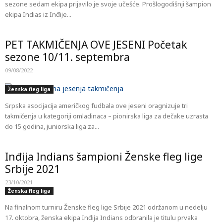
sezone sedam ekipa prijavilo je svoje učešće. Prošlogodišnji šampion
ekipa Indias iz Inđije...
PET TAKMIČENJA OVE JESENI Početak
sezone 10/11. septembra
09/08/2022
Ženska fleg liga
Srpska asocijacija američkog fudbala ove jeseni oragnizuje tri
takmičenja u kategoriji omladinaca – pionirska liga za dečake uzrasta
do 15 godina, juniorska liga za...
Inđija Indians šampioni Ženske fleg lige
Srbije 2021
23/10/2021
Ženska fleg liga
Na finalnom turniru Ženske fleg lige Srbije 2021 održanom u nedelju
17. oktobra, ženska ekipa Inđija Indians odbranila je titulu prvaka