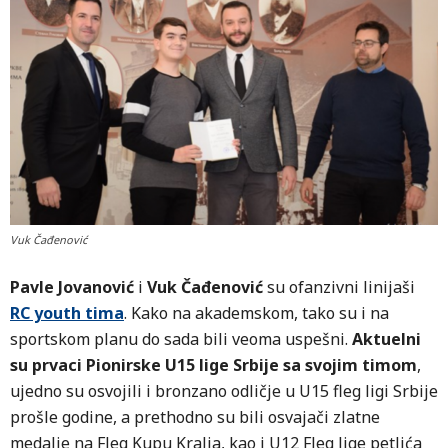
Vuk Čađenović
Pavle Jovanović
i
Vuk Čađenović
su ofanzivni linijaši
RC youth tima
. Kako na akademskom, tako su i na
sportskom planu do sada bili veoma uspešni.
Aktuelni
su prvaci Pionirske U15 lige Srbije sa svojim timom
,
ujedno su osvojili i bronzano odličje u U15 fleg ligi Srbije
prošle godine, a prethodno su bili osvajači zlatne
medalje na Fleg Kupu Kralja, kao i U12 Fleg lige petlića