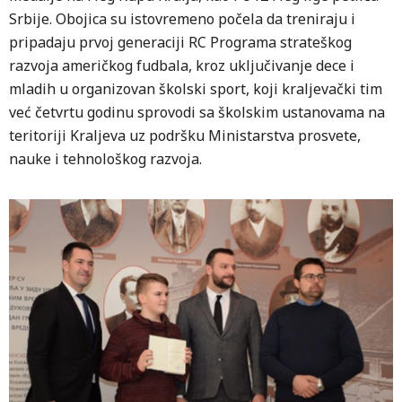
Srbije. Obojica su istovremeno počela da treniraju i
pripadaju prvoj generaciji RC Programa strateškog
razvoja američkog fudbala, kroz uključivanje dece i
mladih u organizovan školski sport, koji kraljevački tim
već četvrtu godinu sprovodi sa školskim ustanovama na
teritoriji Kraljeva uz podršku Ministarstva prosvete,
nauke i tehnološkog razvoja.