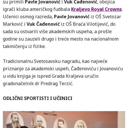
su primili
Pavle Jovanović
i
Vuk Čađenović
, obojica
igrači kluba američkog fudbala
Kraljevo Royal Crowns
.
Učenici osmog razreda,
Pavle Jovanović
iz OŠ Svetozar
Marković i
Vuk Čađenović
iz OŠ Braća Vilotijević, do
sada su ostvarili više akademskih uspeha, a prošle
godine su zauzeli drugo i treće mesto na nacionalnom
takmičenju iz fizike.
Tradicionalnu Svetosavsku nagradu, kao najveće
priznanje za akademski uspeh, Čađenoviću i Jovanoviću
u vidu knjiga je ispred Grada Kraljeva uručio
gradonačelnik dr Predrag Terzić.
ODLIČNI SPORTISTI I UČENICI