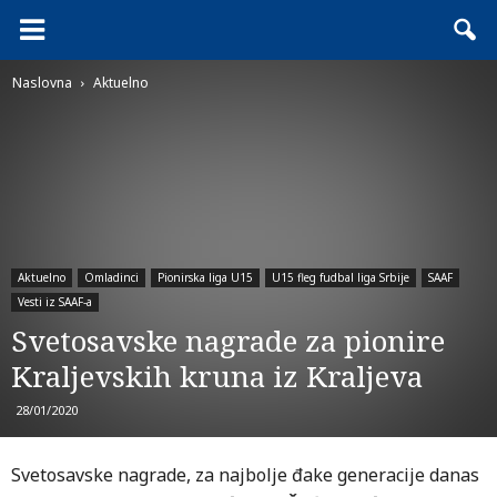
Naslovna
Aktuelno
Aktuelno
Omladinci
Pionirska liga U15
U15 fleg fudbal liga Srbije
SAAF
Vesti iz SAAF-a
Svetosavske nagrade za pionire
Kraljevskih kruna iz Kraljeva
28/01/2020
Svetosavske nagrade, za najbolje đake generacije danas