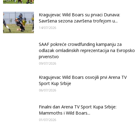
Kragujevac Wild Boars su prvaci Dunava:
Savršena sezona završena trofejom u...
14/07/2026
SAAF pokreće crowdfunding kampanju za
odlazak omladinskih reprezentacija na Evropsko
prvenstvo
09/07/2026
Kragujevac Wild Boars osvojili prvi Arena TV
Sport Kup Srbije
06/07/2026
Finalni dan Arena TV Sport Kupa Srbije:
Mammoths i Wild Boars...
01/07/2026