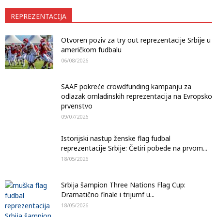
REPREZENTACIJA
Otvoren poziv za try out reprezentacije Srbije u
američkom fudbalu
06/08/2026
SAAF pokreće crowdfunding kampanju za
odlazak omladinskih reprezentacija na Evropsko
prvenstvo
09/07/2026
Istorijski nastup ženske flag fudbal
reprezentacije Srbije: Četiri pobede na prvom...
18/05/2026
Srbija šampion Three Nations Flag Cup:
Dramatično finale i trijumf u...
18/05/2026