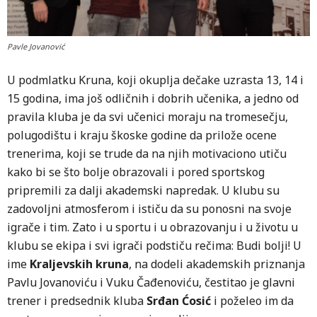
Pavle Jovanović
U podmlatku Kruna, koji okuplja dečake uzrasta 13, 14 i
15 godina, ima još odličnih i dobrih učenika, a jedno od
pravila kluba je da svi učenici moraju na tromesečju,
polugodištu i kraju škoske godine da prilože ocene
trenerima, koji se trude da na njih motivaciono utiču
kako bi se što bolje obrazovali i pored sportskog
pripremili za dalji akademski napredak. U klubu su
zadovoljni atmosferom i ističu da su ponosni na svoje
igrače i tim. Zato i u sportu i u obrazovanju i u životu u
klubu se ekipa i svi igrači podstiču rečima: Budi bolji! U
ime
Kraljevskih kruna
, na dodeli akademskih priznanja
Pavlu Jovanoviću i Vuku Čađenoviću, čestitao je glavni
trener i predsednik kluba
Srđan Ćosić
i poželeo im da