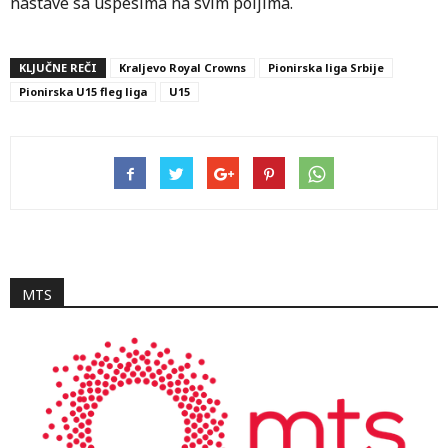
nastave sa uspesima na svim poljima.
KLJUČNE REČI
Kraljevo Royal Crowns
Pionirska liga Srbije
Pionirska U15 fleg liga
U15
MTS