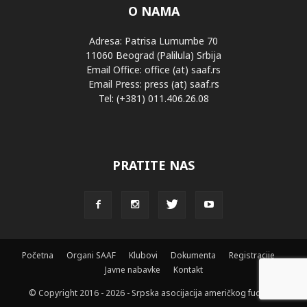
O NAMA
Adresa: Patrisa Lumumbe 70
11060 Beograd (Palilula) Srbija
Email Office: office (at) saaf.rs
Email Press: press (at) saaf.rs
Tel: (+381) 011.406.26.08
PRATITE NAS
Početna
Organi SAAF
Klubovi
Dokumenta
Registracije
Javne nabavke
Kontakt
© Copyright 2016 - 2026 - Srpska asocijacija američkog fudbala