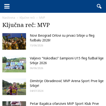
Naslovna
Ključne reči
MVP
Ključna reč: MVP
Novi Beograd Orlovi su prvaci Srbije u fleg
fudbalu 2026!
15/06/2026
Valjevo “Vukodlaci” šampioni U15 fleg fudbal lige
Srbije 2026
06/06/2026
Dimitrije Obradinović MVP Arena Sport Prve lige
Srbije!
04/07/2024
Petar Bajalica ofanzivni MVP Sport Klub Prve