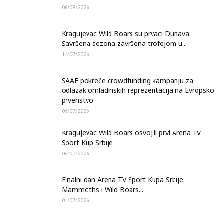
06/08/2026
Kragujevac Wild Boars su prvaci Dunava:
Savršena sezona završena trofejom u...
14/07/2026
SAAF pokreće crowdfunding kampanju za
odlazak omladinskih reprezentacija na Evropsko
prvenstvo
09/07/2026
Kragujevac Wild Boars osvojili prvi Arena TV
Sport Kup Srbije
06/07/2026
Finalni dan Arena TV Sport Kupa Srbije:
Mammoths i Wild Boars...
01/07/2026