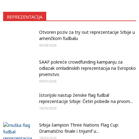
REPREZENTACIJA
Otvoren poziv za try out reprezentacije Srbije u
američkom fudbalu
06/08/2026
SAAF pokreće crowdfunding kampanju za
odlazak omladinskih reprezentacija na Evropsko
prvenstvo
09/07/2026
Istorijski nastup ženske flag fudbal
reprezentacije Srbije: Četiri pobede na prvom...
18/05/2026
Srbija šampion Three Nations Flag Cup:
Dramatično finale i trijumf u...
18/05/2026