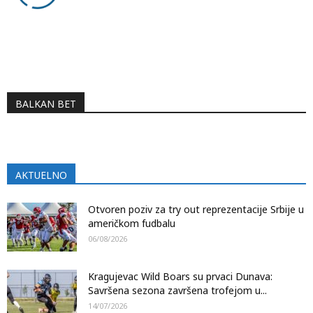
BALKAN BET
AKTUELNO
Otvoren poziv za try out reprezentacije Srbije u
američkom fudbalu
06/08/2026
Kragujevac Wild Boars su prvaci Dunava:
Savršena sezona završena trofejom u...
14/07/2026