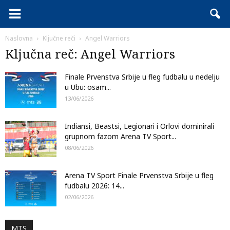
Naslovna
Ključne reči
Angel Warriors
Ključna reč: Angel Warriors
Finale Prvenstva Srbije u fleg fudbalu u nedelju
u Ubu: osam...
13/06/2026
Indiansi, Beastsi, Legionari i Orlovi dominirali
grupnom fazom Arena TV Sport...
08/06/2026
Arena TV Sport Finale Prvenstva Srbije u fleg
fudbalu 2026: 14...
02/06/2026
MTS