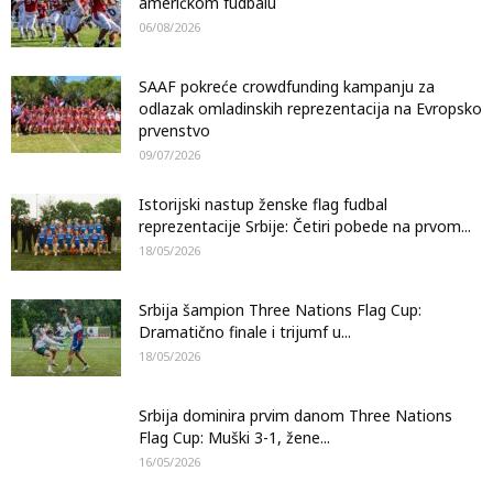
američkom fudbalu
06/08/2026
SAAF pokreće crowdfunding kampanju za
odlazak omladinskih reprezentacija na Evropsko
prvenstvo
09/07/2026
Istorijski nastup ženske flag fudbal
reprezentacije Srbije: Četiri pobede na prvom...
18/05/2026
Srbija šampion Three Nations Flag Cup:
Dramatično finale i trijumf u...
18/05/2026
Srbija dominira prvim danom Three Nations
Flag Cup: Muški 3-1, žene...
16/05/2026