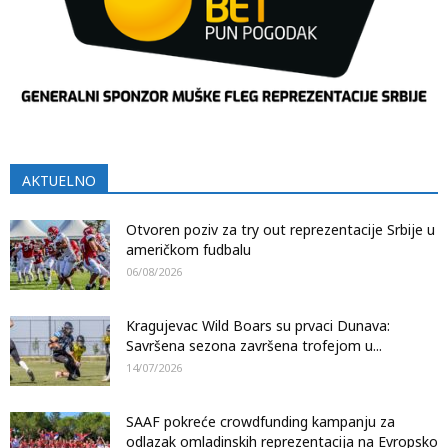
AKTUELNO
Otvoren poziv za try out reprezentacije Srbije u
američkom fudbalu
06/08/2026
Kragujevac Wild Boars su prvaci Dunava:
Savršena sezona završena trofejom u...
14/07/2026
SAAF pokreće crowdfunding kampanju za
odlazak omladinskih reprezentacija na Evropsko