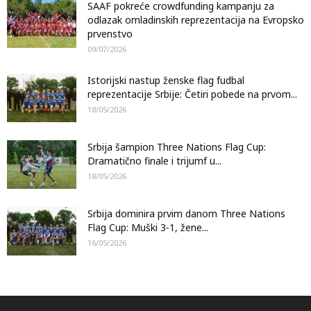
SAAF pokreće crowdfunding kampanju za
odlazak omladinskih reprezentacija na Evropsko
prvenstvo
09/07/2026
Istorijski nastup ženske flag fudbal
reprezentacije Srbije: Četiri pobede na prvom...
18/05/2026
Srbija šampion Three Nations Flag Cup:
Dramatično finale i trijumf u...
18/05/2026
Srbija dominira prvim danom Three Nations
Flag Cup: Muški 3-1, žene...
16/05/2026