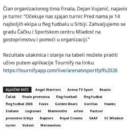
Član organizacionog tima Finala, Dejan Vujanić, najavio
je turnir: “Očekuje nas sjajan turnir. Pred nama je 14
najboljih ekipa u fleg fudbalu u Srbiji. Zahvaljujemo se
gradu Čačku i Sportskom centru Mladost na
gostoprimstvu i pomoći u organizaciji.”
Rezultate utakmica i stanje na tabeli možete pratiti
uživo putem aplikacije Tournify na linku:
https://tournifyapp.com/live/arenatvsportfpffs2026
KLJUČNE REČI
Angel Warriors
Arena TV Sport
Beasts
Čačak
finale prvenstva
flag football
fleg fudbal
fleg fudbal 2026
Foxes
Golden Bears
Gorillas
Hawks
Indians
Legionari
Mammoths
orlovi
Pastuvi
prvenstvo Srbije
Raptors
Royal Crowns
SAAF
SC Mladost
turnir
Vukovi
Werewolves