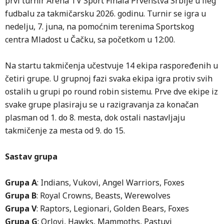
prvi turnir Arena TV Sport Finala Prvenstva Srbije u fleg
fudbalu za takmičarsku 2026. godinu. Turnir se igra u
nedelju, 7. juna, na pomoćnim terenima Sportskog
centra Mladost u Čačku, sa početkom u 12:00.
Na startu takmičenja učestvuje 14 ekipa raspoređenih u
četiri grupe. U grupnoj fazi svaka ekipa igra protiv svih
ostalih u grupi po round robin sistemu. Prve dve ekipe iz
svake grupe plasiraju se u razigravanja za konačan
plasman od 1. do 8. mesta, dok ostali nastavljaju
takmičenje za mesta od 9. do 15.
Sastav grupa
Grupa A
: Indians, Vukovi, Angel Warriors, Foxes
Grupa B
: Royal Crowns, Beasts, Werewolves
Grupa V
: Raptors, Legionari, Golden Bears, Foxes
Grupa G
: Orlovi, Hawks, Mammoths, Pastuvi