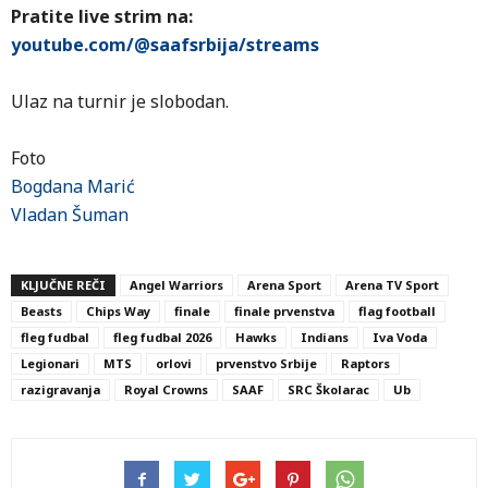
Pratite live strim na:
youtube.com/@saafsrbija/streams
Ulaz na turnir je slobodan.
Foto
Bogdana Marić
Vladan Šuman
KLJUČNE REČI
Angel Warriors
Arena Sport
Arena TV Sport
Beasts
Chips Way
finale
finale prvenstva
flag football
fleg fudbal
fleg fudbal 2026
Hawks
Indians
Iva Voda
Legionari
MTS
orlovi
prvenstvo Srbije
Raptors
razigravanja
Royal Crowns
SAAF
SRC Školarac
Ub