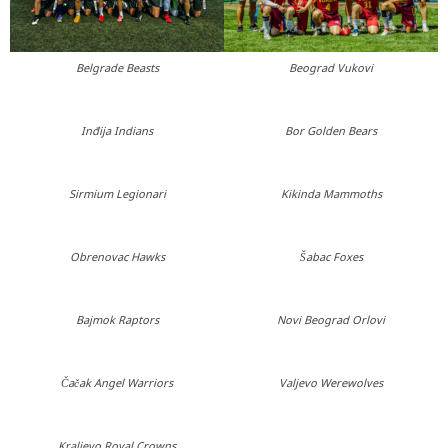
Belgrade Beasts
Beograd Vukovi
Inđija Indians
Bor Golden Bears
Sirmium Legionari
Kikinda Mammoths
Obrenovac Hawks
Šabac Foxes
Bajmok Raptors
Novi Beograd Orlovi
Čačak Angel Warriors
Valjevo Werewolves
Kraljevo Royal Crowns