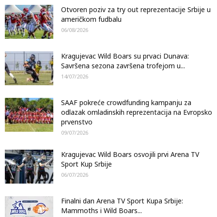
Otvoren poziv za try out reprezentacije Srbije u
američkom fudbalu
06/08/2026
Kragujevac Wild Boars su prvaci Dunava:
Savršena sezona završena trofejom u...
14/07/2026
SAAF pokreće crowdfunding kampanju za
odlazak omladinskih reprezentacija na Evropsko
prvenstvo
09/07/2026
Kragujevac Wild Boars osvojili prvi Arena TV
Sport Kup Srbije
06/07/2026
Finalni dan Arena TV Sport Kupa Srbije:
Mammoths i Wild Boars...