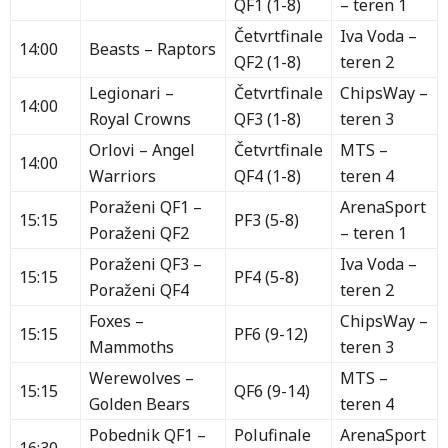
QF1 (1-8)
– teren 1
Četvrtfinale
Iva Voda –
14:00
Beasts – Raptors
QF2 (1-8)
teren 2
Legionari –
Četvrtfinale
ChipsWay –
14:00
Royal Crowns
QF3 (1-8)
teren 3
Orlovi – Angel
Četvrtfinale
MTS –
14:00
Warriors
QF4 (1-8)
teren 4
Poraženi QF1 –
ArenaSport
15:15
PF3 (5-8)
Poraženi QF2
– teren 1
Poraženi QF3 –
Iva Voda –
15:15
PF4 (5-8)
Poraženi QF4
teren 2
Foxes –
ChipsWay –
15:15
PF6 (9-12)
Mammoths
teren 3
Werewolves –
MTS –
15:15
QF6 (9-14)
Golden Bears
teren 4
Pobednik QF1 –
Polufinale
ArenaSport
16:30