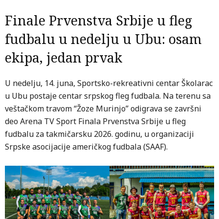
Finale Prvenstva Srbije u fleg
fudbalu u nedelju u Ubu: osam
ekipa, jedan prvak
U nedelju, 14. juna, Sportsko-rekreativni centar Školarac
u Ubu postaje centar srpskog fleg fudbala. Na terenu sa
veštačkom travom “Žoze Murinjo” odigrava se završni
deo Arena TV Sport Finala Prvenstva Srbije u fleg
fudbalu za takmičarsku 2026. godinu, u organizaciji
Srpske asocijacije američkog fudbala (SAAF).