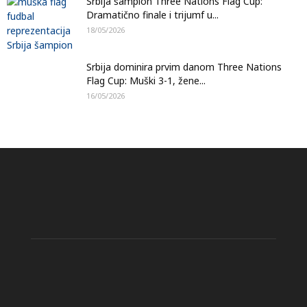
Srbija šampion Three Nations Flag Cup:
Dramatično finale i trijumf u...
18/05/2026
Srbija dominira prvim danom Three Nations
Flag Cup: Muški 3-1, žene...
16/05/2026