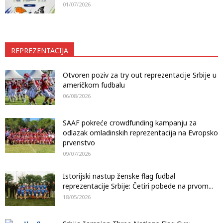
01/07/2026
REPREZENTACIJA
Otvoren poziv za try out reprezentacije Srbije u
američkom fudbalu
06/08/2026
SAAF pokreće crowdfunding kampanju za
odlazak omladinskih reprezentacija na Evropsko
prvenstvo
09/07/2026
Istorijski nastup ženske flag fudbal
reprezentacije Srbije: Četiri pobede na prvom...
18/05/2026