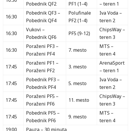
Pobednik QF2
PF1 (1-4)
– teren 1
Pobednik QF3 –
Polufinale
Iva Voda –
16:30
Pobednik QF4
PF2 (1-4)
teren 2
Vukovi –
ChipsWay –
16:30
PF5 (9-12)
Pobednik QF6
teren 3
Poraženi PF3 –
MTS –
16:30
7. mesto
Poraženi PF4
teren 4
Poraženi PF1 –
ArenaSport
17:45
3. mesto
Poraženi PF2
– teren 1
Pobednik PF3 –
Iva Voda –
17:45
5. mesto
Pobednik PF4
teren 2
Poraženi PF5 –
ChipsWay –
17:45
11. mesto
Poraženi PF6
teren 3
Pobednik PF5 –
MTS –
17:45
9. mesto
Pobednik PF6
teren 4
19:00
Pauza – 30 minuta