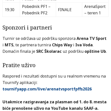
Pobednik PF1 –
ArenaSport
19:30
FINALE
Pobednik PF2
– teren 1
Sponzori i partneri
Turnir se održava uz podršku sponzora
Arena TV Sport
i
MTS
, te partnera turnira
Chips Way
i
Iva Voda
.
Domaćin finala je
SRC Školarac
uz podršku
opštine Ub
.
Pratite uživo
Raspored i rezultati dostupni su u realnom vremenu na
Tournify aplikaciji:
tournifyapp.com/live/arenatvsportfpffs2026
Utakmice razigravanja za plasman od 1. do 8. mesta
biće prenošene uživo na YouTube kanalu SAAF-a.