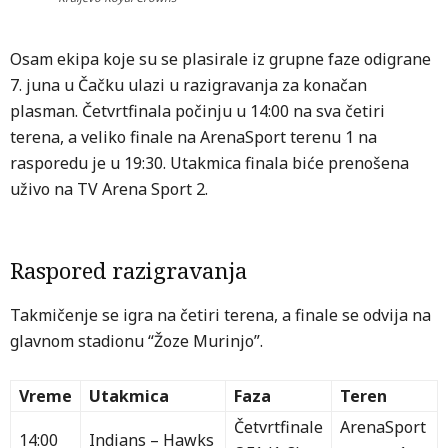
Osam ekipa koje su se plasirаlе iz grupne faze odigrane
7. juna u Čačku ulazi u razigravanja za konačan
plasman. Četvrtfinala počinju u 14:00 na sva četiri
terena, a veliko finale na ArenaSport terenu 1 na
rasporedu je u 19:30. Utakmica finala biće prenošena
uživo na TV Arena Sport 2.
Raspored razigravanja
Takmičenje se igra na četiri terena, a finale se odvija na
glavnom stadionu “Žoze Murinjo”.
Vreme
Utakmica
Faza
Teren
Četvrtfinale
ArenaSport
14:00
Indians – Hawks