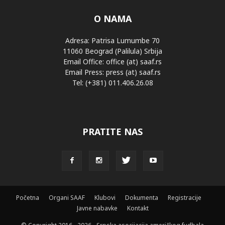
O NAMA
Adresa: Patrisa Lumumbe 70
11060 Beograd (Palilula) Srbija
Email Office: office (at) saaf.rs
Email Press: press (at) saaf.rs
Tel: (+381) 011.406.26.08
PRATITE NAS
Početna
Organi SAAF
Klubovi
Dokumenta
Registracije
Javne nabavke
Kontakt