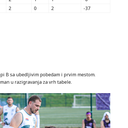
2
0
2
-37
upi B sa ubedljivim pobedam i prvim mestom.
man u razigravanja za vrh tabele.