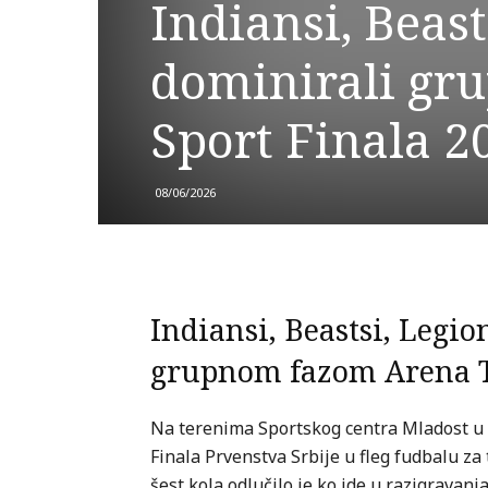
Indiansi, Beast
dominirali gr
Sport Finala 2
08/06/2026
Indiansi, Beastsi, Legio
grupnom fazom Arena T
Na terenima Sportskog centra Mladost u 
Finala Prvenstva Srbije u fleg fudbalu za
šest kola odlučilo je ko ide u razigravanja