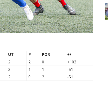
UT
P
POR
+/-
2
2
0
+102
2
1
1
-51
2
0
2
-51