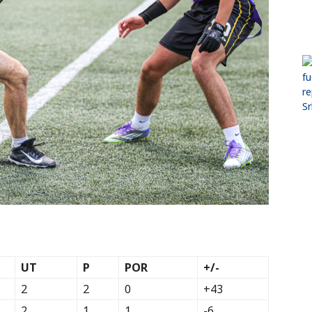
UT
P
POR
+/-
2
2
0
+43
2
1
1
-6