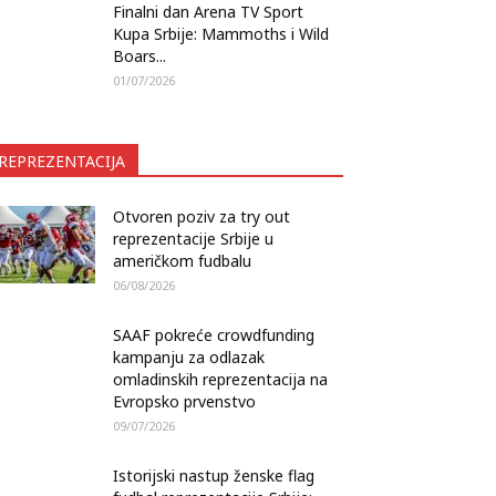
Finalni dan Arena TV Sport
Kupa Srbije: Mammoths i Wild
Boars...
01/07/2026
REPREZENTACIJA
Otvoren poziv za try out
reprezentacije Srbije u
američkom fudbalu
06/08/2026
SAAF pokreće crowdfunding
kampanju za odlazak
omladinskih reprezentacija na
Evropsko prvenstvo
09/07/2026
Istorijski nastup ženske flag