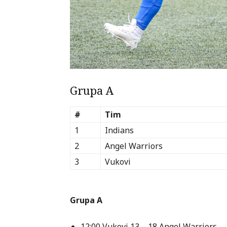
Grupa A
#
Tim
1
Indians
2
Angel Warriors
3
Vukovi
Grupa A
12:00 Vukovi 13 – 18 Angel Warriors