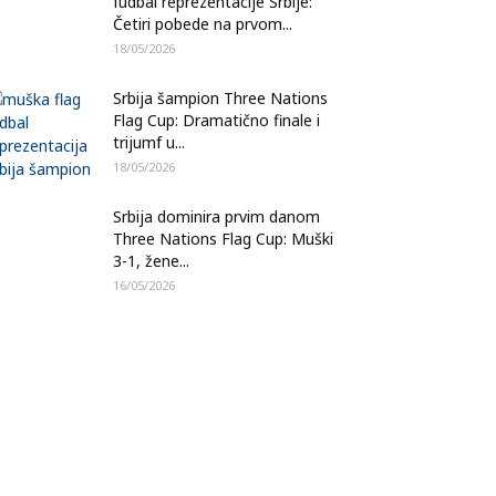
fudbal reprezentacije Srbije:
Četiri pobede na prvom...
18/05/2026
Srbija šampion Three Nations
Flag Cup: Dramatično finale i
trijumf u...
18/05/2026
Srbija dominira prvim danom
Three Nations Flag Cup: Muški
3-1, žene...
16/05/2026