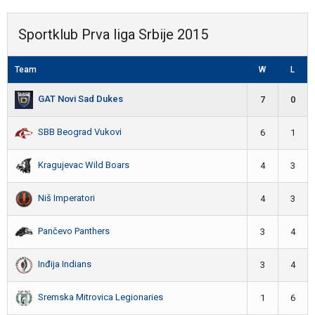
Sportklub Prva liga Srbije 2015
Team
W
L
GAT Novi Sad Dukes
7
0
SBB Beograd Vukovi
6
1
Kragujevac Wild Boars
4
3
Niš Imperatori
4
3
Pančevo Panthers
3
4
Inđija Indians
3
4
Sremska Mitrovica Legionaries
1
6