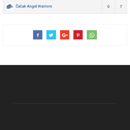
Čačak Angel Warriors
0
7