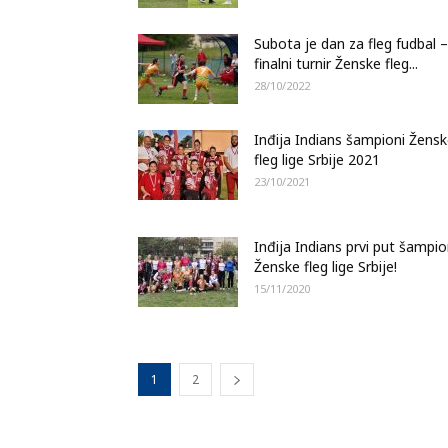
Subota je dan za fleg fudbal –
finalni turnir Ženske fleg...
28/10/2022
Inđija Indians šampioni Žens
fleg lige Srbije 2021
23/10/2021
Inđija Indians prvi put šampi
Ženske fleg lige Srbije!
15/11/2020
1
2