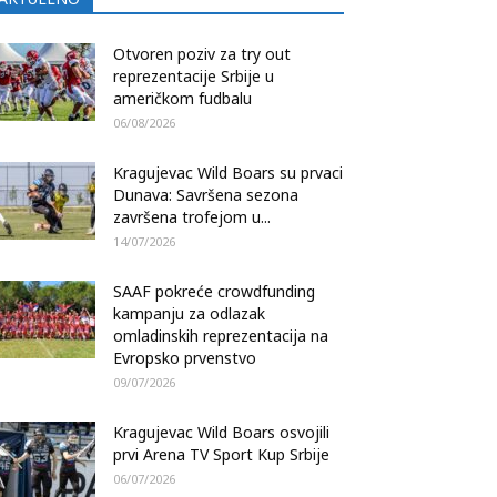
Otvoren poziv za try out
reprezentacije Srbije u
američkom fudbalu
06/08/2026
Kragujevac Wild Boars su prvaci
Dunava: Savršena sezona
završena trofejom u...
14/07/2026
SAAF pokreće crowdfunding
kampanju za odlazak
omladinskih reprezentacija na
Evropsko prvenstvo
09/07/2026
Kragujevac Wild Boars osvojili
prvi Arena TV Sport Kup Srbije
06/07/2026