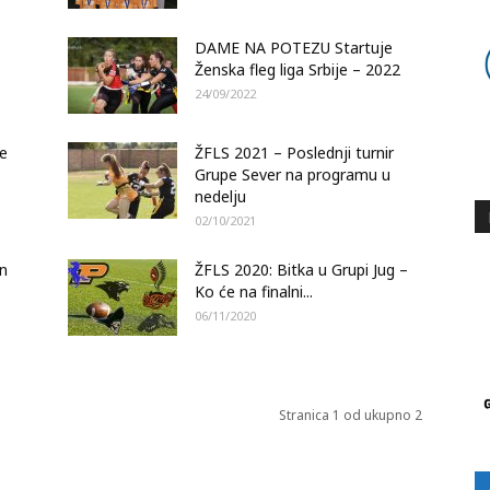
DAME NA POTEZU Startuje
Ženska fleg liga Srbije – 2022
24/09/2022
ke
ŽFLS 2021 – Poslednji turnir
Grupe Sever na programu u
nedelju
02/10/2021
on
ŽFLS 2020: Bitka u Grupi Jug –
Ko će na finalni...
06/11/2020
Stranica 1 od ukupno 2