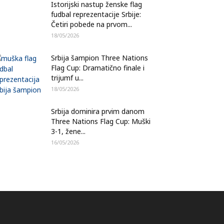
Istorijski nastup ženske flag
fudbal reprezentacije Srbije:
Četiri pobede na prvom...
18/05/2026
Srbija šampion Three Nations
Flag Cup: Dramatično finale i
trijumf u...
18/05/2026
Srbija dominira prvim danom
Three Nations Flag Cup: Muški
3-1, žene...
16/05/2026