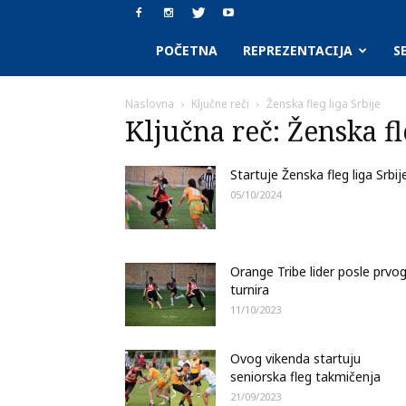
SAAF.rs
POČETNA
REPREZENTACIJA
S
Naslovna
Ključne reči
Ženska fleg liga Srbije
Ključna reč: Ženska fl
Startuje Ženska fleg liga Srbij
05/10/2024
Orange Tribe lider posle prvo
turnira
11/10/2023
Ovog vikenda startuju
seniorska fleg takmičenja
21/09/2023