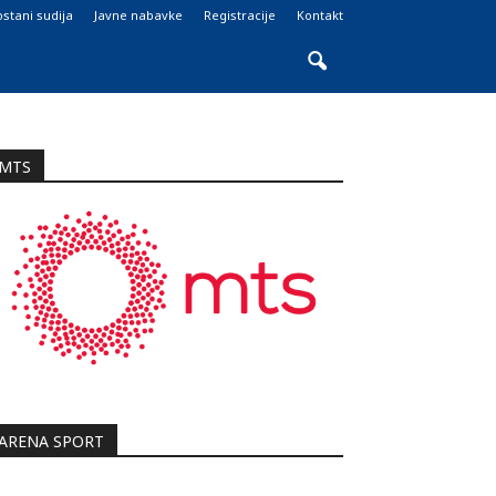
stani sudija
Javne nabavke
Registracije
Kontakt
MTS
ARENA SPORT