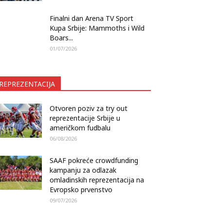
Finalni dan Arena TV Sport
Kupa Srbije: Mammoths i Wild
Boars...
01/07/2026
REPREZENTACIJA
Otvoren poziv za try out
reprezentacije Srbije u
američkom fudbalu
06/08/2026
SAAF pokreće crowdfunding
kampanju za odlazak
omladinskih reprezentacija na
Evropsko prvenstvo
09/07/2026