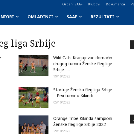
Organi SAAF
Klubovi
Dokumenta
Po
ENIORI
OMLADINCI
SAAF
REZULTATI
eg liga Srbije
e
Wild Cats Kragujevac domaćin
drugog turnira Ženske fleg lige
Srbije –...
19/10/2023
g
Startuje Ženska fleg liga Srbije
– Prvi turnir u Kikindi
05/10/2023
Orange Tribe Kikinda šampioni
Ženske fleg lige Srbije 2022
29/10/2022