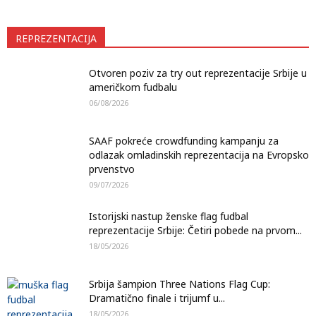
REPREZENTACIJA
Otvoren poziv za try out reprezentacije Srbije u
američkom fudbalu
06/08/2026
SAAF pokreće crowdfunding kampanju za
odlazak omladinskih reprezentacija na Evropsko
prvenstvo
09/07/2026
Istorijski nastup ženske flag fudbal
reprezentacije Srbije: Četiri pobede na prvom...
18/05/2026
Srbija šampion Three Nations Flag Cup:
Dramatično finale i trijumf u...
18/05/2026