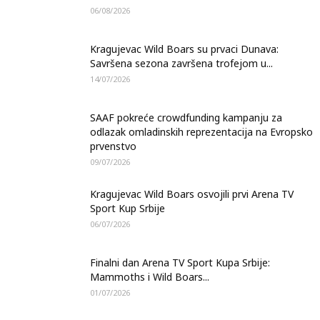
06/08/2026
Kragujevac Wild Boars su prvaci Dunava:
Savršena sezona završena trofejom u...
14/07/2026
SAAF pokreće crowdfunding kampanju za
odlazak omladinskih reprezentacija na Evropsko
prvenstvo
09/07/2026
Kragujevac Wild Boars osvojili prvi Arena TV
Sport Kup Srbije
06/07/2026
Finalni dan Arena TV Sport Kupa Srbije:
Mammoths i Wild Boars...
01/07/2026