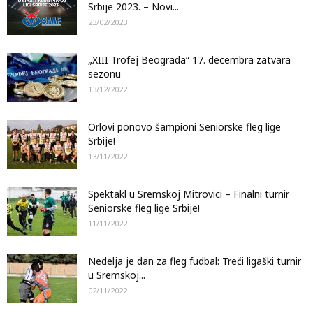
Srbije 2023. – Novi...
23/02/2023
„XIII Trofej Beograda“ 17. decembra zatvara
sezonu
13/12/2022
Orlovi ponovo šampioni Seniorske fleg lige
Srbije!
13/11/2022
Spektakl u Sremskoj Mitrovici – Finalni turnir
Seniorske fleg lige Srbije!
11/11/2022
Nedelja je dan za fleg fudbal: Treći ligaški turnir
u Sremskoj...
02/11/2022