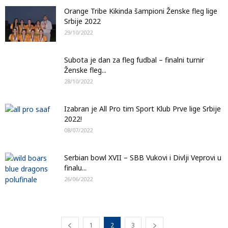
Orange Tribe Kikinda šampioni Ženske fleg lige
Srbije 2022
29/10/2022
Subota je dan za fleg fudbal – finalni turnir
Ženske fleg...
28/10/2022
Izabran je All Pro tim Sport Klub Prve lige Srbije
2022!
08/07/2022
Serbian bowl XVII – SBB Vukovi i Divlji Veprovi u
finalu...
26/06/2022
1
2
3