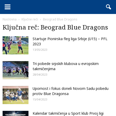
Naslovna
Ključne reči
Beograd Blue Dragons
Ključna reč: Beograd Blue Dragons
Startuje Pionirska fleg liga Srbije (U15) – PFL
2023
13/05/2023
Tri pobede srpskih klubova u evropskim
takmičenjima
28/04/2023
Upornost i fokus doneli Novom Sadu pobedu
protiv Blue Dragonsa
15/04/2023
Kalendar takmičenja u Sport klub Prvoj ligi