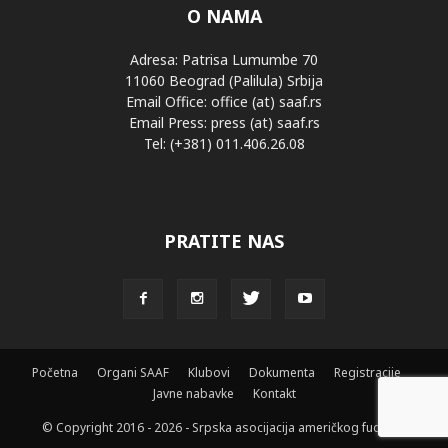
O NAMA
Adresa: Patrisa Lumumbe 70
11060 Beograd (Palilula) Srbija
Email Office: office (at) saaf.rs
Email Press: press (at) saaf.rs
Tel: (+381) 011.406.26.08
PRATITE NAS
Početna
Organi SAAF
Klubovi
Dokumenta
Registracije
Javne nabavke
Kontakt
© Copyright 2016 - 2026 - Srpska asocijacija američkog fudbala