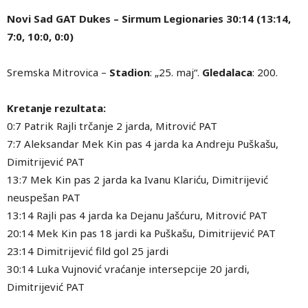
Novi Sad GAT Dukes – Sirmum Legionaries 30:14 (13:14,
7:0, 10:0, 0:0)
Sremska Mitrovica –
Stadion
: „25. maj“.
Gledalaca
: 200.
Kretanje rezultata:
0:7 Patrik Rajli trčanje 2 jarda, Mitrović PAT
7:7 Aleksandar Mek Kin pas 4 jarda ka Andreju Puškašu,
Dimitrijević PAT
13:7 Mek Kin pas 2 jarda ka Ivanu Klariću, Dimitrijević
neuspešan PAT
13:14 Rajli pas 4 jarda ka Dejanu Jašćuru, Mitrović PAT
20:14 Mek Kin pas 18 jardi ka Puškašu, Dimitrijević PAT
23:14 Dimitrijević fild gol 25 jardi
30:14 Luka Vujnović vraćanje intersepcije 20 jardi,
Dimitrijević PAT