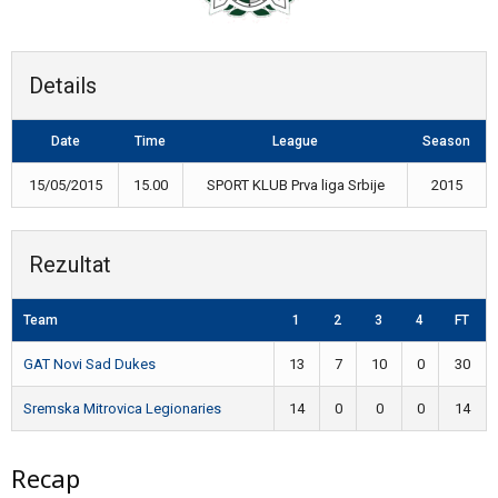
Details
Date
Time
League
Season
15/05/2015
15.00
SPORT KLUB Prva liga Srbije
2015
Rezultat
Team
1
2
3
4
FT
GAT Novi Sad Dukes
13
7
10
0
30
Sremska Mitrovica Legionaries
14
0
0
0
14
Recap