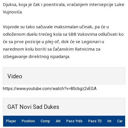
Djuksa, koja je čak i poentirala, vraćanjem intersepcije Luke
Vujnovića.
Vojvode su tako sačuvale maksimalan učinak, pa će u
odloženom duelu trećeg kola sa SBB Vukovima odlučivati ko
će sa prve pozicije u plej-of, dok će se Legionari u
narednom kolu boriti sa čačanskim Ratnicima za
izbegavanje direktnog ispadanja.
Video
https://www.youtube.com/watch?v=80cbgz2vEGA
GAT Novi Sad Dukes
Player
Position
Comp
Att
Pass Yrds
Pass TD
Int
Car