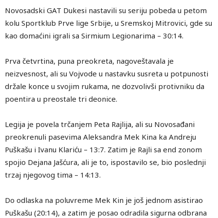
Novosadski GAT Dukesi nastavili su seriju pobeda u petom
kolu Sportklub Prve lige Srbije, u Sremskoj Mitrovici, gde su
kao domaćini igrali sa Sirmium Legionarima – 30:14.
Prva četvrtina, puna preokreta, nagoveštavala je
neizvesnost, ali su Vojvode u nastavku susreta u potpunosti
držale konce u svojim rukama, ne dozvolivši protivniku da
poentira u preostale tri deonice.
Legija je povela trčanjem Peta Rajlija, ali su Novosađani
preokrenuli pasevima Aleksandra Mek Kina ka Andreju
Puškašu i Ivanu Klariću – 13:7. Zatim je Rajli sa end zonom
spojio Dejana Jašćura, ali je to, ispostavilo se, bio poslednji
trzaj njegovog tima – 14:13.
Do odlaska na poluvreme Mek Kin je još jednom asistirao
Puškašu (20:14), a zatim je posao odradila sigurna odbrana