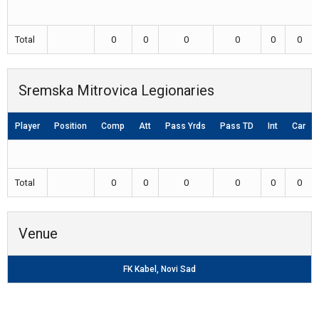
Total
0
0
0
0
0
0
Sremska Mitrovica Legionaries
Player
Position
Comp
Att
Pass Yrds
Pass TD
Int
Car
Total
0
0
0
0
0
0
Venue
FK Kabel, Novi Sad