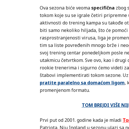
Ova sezona biće veoma
specifična
zbog s
tokom koje su se igrale četiri pripremne 
aktivnosti do trening kampa su takođe otk
biti samo nekoliko hiljada, što će pomoć
rasprostranjenosti virusa, liga je promeni
tim sa liste povređenih mnogo brže i neog
svoj trening centar ponedeljkom posle ne
utakmicu četvrtkom. Sve ovo, kao i drugi d
rookie trenerima i sigurno ćemo videti za
štabovi implementirati tokom sezone. Uz
pratite paralelno sa domaćom ligom
, 
promenjenom formatu.
TOM BREJDI VIŠE NI
Prvi put od 2001. godine kada je mladi
To
Patriota, Nju Ingland u sezonu ulazi sa n