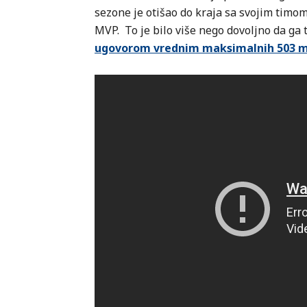
sezone je otišao do kraja sa svojim timo
MVP. To je bilo više nego dovoljno da ga
ugovorom vrednim maksimalnih 503 mi