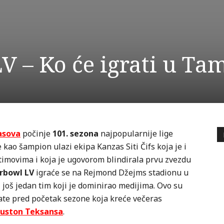
– Ko će igrati u Ta
časova
počinje
101. sezona
najpopularnije lige
e kao šampion ulazi ekipa Kanzas Siti Čifs koja je i
timovima i koja je ugovorom blindirala prvu zvezdu
rbowl LV
igraće se na Rejmond Džejms stadionu u
 još jedan tim koji je dominirao medijima. Ovo su
ate pred početak sezone koja kreće večeras
Hjuston Teksansa
.