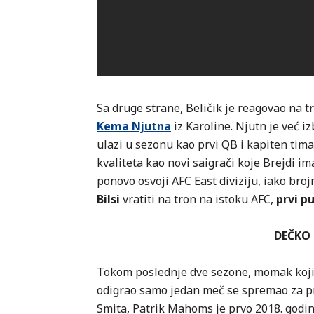
Sa druge strane, Beličik je reagovao na tr
Kema Njutna
iz Karoline. Njutn je već i
ulazi u sezonu kao prvi QB i kapiten tim
kvaliteta kao novi saigrači koje Brejdi i
ponovo osvoji AFC East diviziju, iako broj
Bilsi
vratiti na tron na istoku AFC,
prvi p
DEČKO 
Tokom poslednje dve sezone, momak koji j
odigrao samo jedan meč se spremao za pr
Smita, Patrik Mahoms je prvo 2018. godine