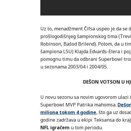
Uz to, menadžment Čifsa uspeo je da se d
prošlogodišnjeg šampionskog tima (Trevi
Robinson, Bašod Brilend). Potom, da u tim
šampiona LSU) Klajda Edvards-Elera i poja
pomognu timu da odbrani Superbowl tron,
u sezonama 2003/04 i 2004/05.
DEŠON VOTSON U HJ
U novu sezonu sa novim ugovorom ulazi i 
Superbowl MVP Patrika mahomsa.
Dešon
miliona tokom 4 godine
, što ga uz dosa
godine zadržava u ekipi Teksansa do kraj
NFL igračem
u tom periodu.