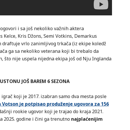
ogovori i sa još nekoliko važnih aktera
s Kelce, Kris Džons, Semi Votkins, Demarkus
 draftuje vrlo zanimljivog trkača (iz ekipe koledž
ča ga sa nekoliko veterana koji bi trebalo da
 što nije uspela nijedna ekipa još od Nju Inglanda
USTONU JOŠ BAREM 6 SEZONA
igrač koji je 2017. izabran samo dva mesta posle
 Votson
je potpisao produženje ugovora za 156
dašnji rookie ugovor koji je trajao do kraja 2021.
a 2025. godine i čini ga trenutno
najplaćenijim