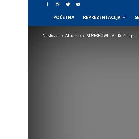
SAAF.rs
POČETNA
REPREZENTACIJA
S
Naslovna
Aktuelno
SUPERBOWL LV – Ko će igrati