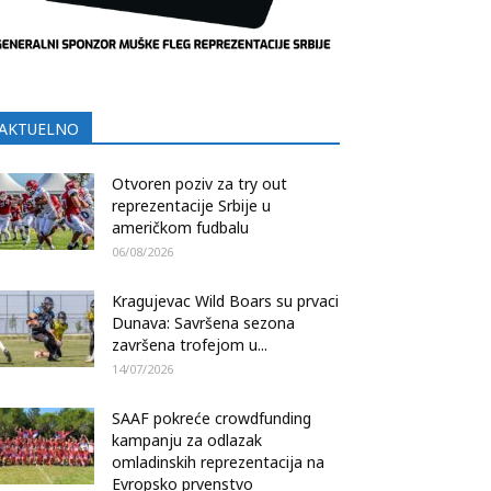
AKTUELNO
Otvoren poziv za try out
reprezentacije Srbije u
američkom fudbalu
06/08/2026
Kragujevac Wild Boars su prvaci
Dunava: Savršena sezona
završena trofejom u...
14/07/2026
SAAF pokreće crowdfunding
kampanju za odlazak
omladinskih reprezentacija na
Evropsko prvenstvo