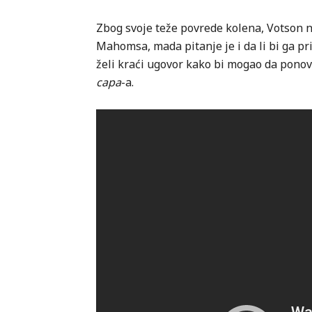
Zbog svoje teže povrede kolena, Votson 
Mahomsa, mada pitanje je i da li bi ga p
želi kraći ugovor kako bi mogao da pono
capa
-a.