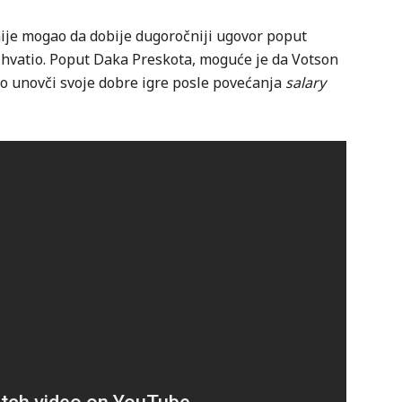
nije mogao da dobije dugoročniji ugovor poput
rihvatio. Poput Daka Preskota, moguće je da Votson
vo unovči svoje dobre igre posle povećanja
salary