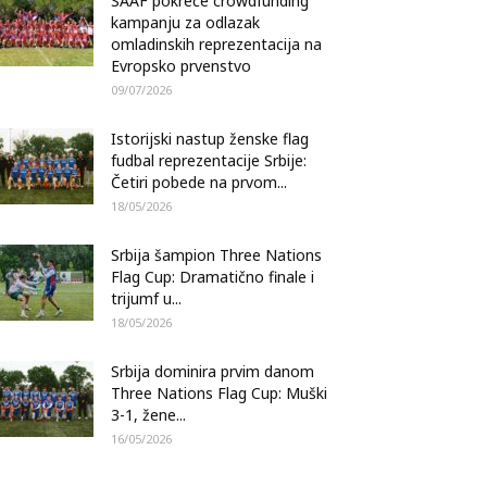
SAAF pokreće crowdfunding
kampanju za odlazak
omladinskih reprezentacija na
Evropsko prvenstvo
09/07/2026
Istorijski nastup ženske flag
fudbal reprezentacije Srbije:
Četiri pobede na prvom...
18/05/2026
Srbija šampion Three Nations
Flag Cup: Dramatično finale i
trijumf u...
18/05/2026
Srbija dominira prvim danom
Three Nations Flag Cup: Muški
3-1, žene...
16/05/2026