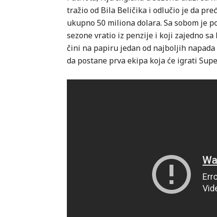
tražio od Bila Beličika i odlučio je da p
ukupno 50 miliona dolara. Sa sobom je p
sezone vratio iz penzije i koji zajedno
čini na papiru jedan od najboljih napada
da postane prva ekipa koja će igrati Sup