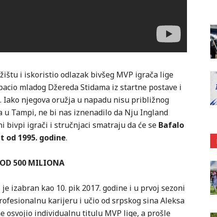
žištu i iskoristio odlazak bivšeg MVP igrača lige
zbacio mladog Džereda Stidama iz startne postave i
a. Iako njegova oružja u napadu nisu približnog
ma u Tampi, ne bi nas iznenadilo da Nju Ingland
ni bivpi igrači i stručnjaci smatraju da će se
Bafalo
ut od 1995. godine
.
OD 500 MILIONA
e izabran kao 10. pik 2017. godine i u prvoj sezoni
ofesionalnu karijeru i učio od srpskog sina Aleksa
 osvojio individualnu titulu MVP lige, a prošle