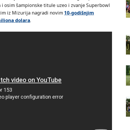
m i osim šampionske titule uzeo i zvanje Superbowl
 tim iz Mizurija nagradi novim
10-godišnjim
liona dolara
.