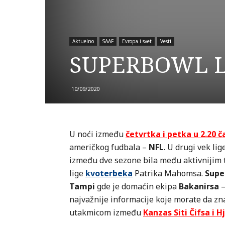
Aktuelno
SAAF
Evropa i svet
Vesti
SUPERBOWL LV 
10/09/2020
U noći između
četvrtka i petka u 2.20 
američkog fudbala –
NFL
. U drugi vek lig
između dve sezone bila među aktivnijim 
lige
kvoterbeka
Patrika Mahomsa.
Supe
Tampi
gde je domaćin ekipa
Bakanirsa
–
najvažnije informacije koje morate da zn
utakmicom između
Kanzas Siti Čifsa i 