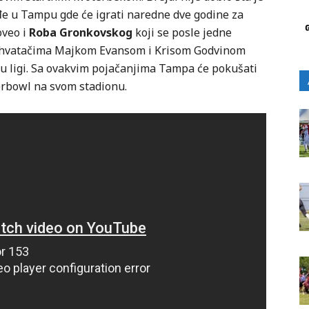
ređe u Tampu gde će igrati naredne dve godine za
oveo i
Roba Gronkovskog
koji se posle jedne
 sa hvatačima Majkom Evansom i Krisom Godvinom
 u ligi. Sa ovakvim pojačanjima Tampa će pokušati
erbowl na svom stadionu.