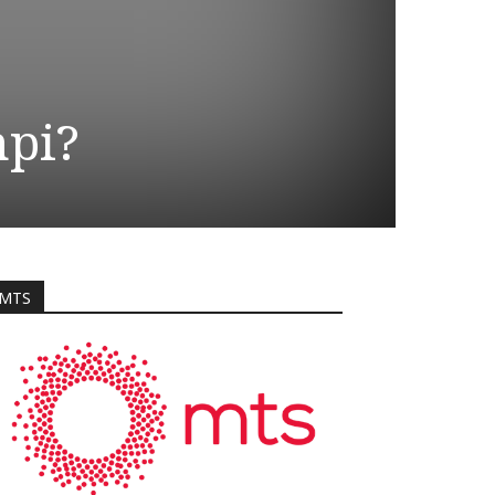
mpi?
MTS