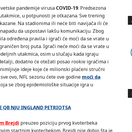
vetske pandemije virusa
COVID-19
. Predsezona
utakmice, u potpunosti je otkazana. Sve trening
azane. Na stadionima ili neće biti navijača ili će
i napadu da uspostavi lakšu komunikaciju. Zbog
la određena pravila i igrači će moći da se vrate u
raničen broj puta. Igrači neće moći da se vrate u
deljnih utakmica, osim u slučaju kada igraju
etalji, dodatno će otežati posao rookie igračima i
nimljivje ideje koje će milionski plaćeni stručni
 sve ovo, NFL sezonu ćete ove godine
moći da
koja se zbog epidemiološke situacije igra u
JE QB NJU INGLAND PETRIOTSA
m Brejdi
preuzeo poziciju prvog kvoterbeka
ovim startnim kvoterbekom. Brejdi nije dobio šta je