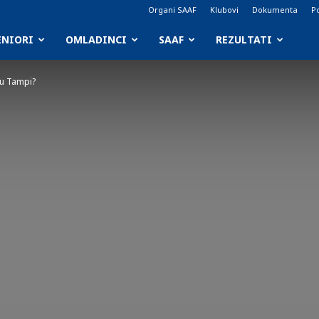
Organi SAAF
Klubovi
Dokumenta
Po
ENIORI
OMLADINCI
SAAF
REZULTATI
 u Tampi?