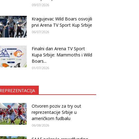
09/07/2026
Kragujevac Wild Boars osvojili
prvi Arena TV Sport Kup Srbije
06/07/2026
Finalni dan Arena TV Sport
Kupa Srbije: Mammoths i Wild
Boars...
01/07/2026
REPREZENTACIJA
Otvoren poziv za try out
reprezentacije Srbije u
američkom fudbalu
06/08/2026