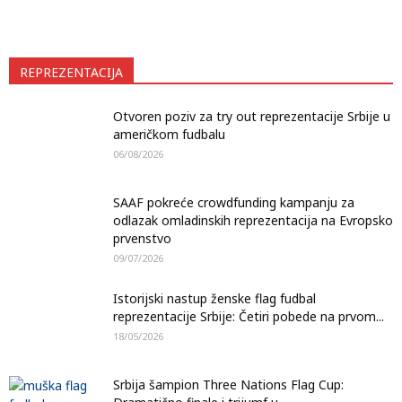
REPREZENTACIJA
Otvoren poziv za try out reprezentacije Srbije u
američkom fudbalu
06/08/2026
SAAF pokreće crowdfunding kampanju za
odlazak omladinskih reprezentacija na Evropsko
prvenstvo
09/07/2026
Istorijski nastup ženske flag fudbal
reprezentacije Srbije: Četiri pobede na prvom...
18/05/2026
Srbija šampion Three Nations Flag Cup: