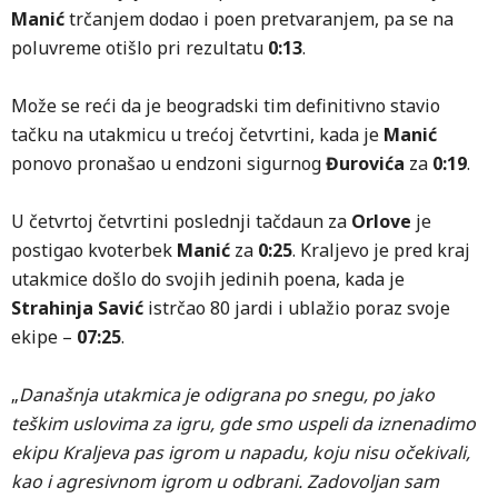
Manić
trčanjem dodao i poen pretvaranjem, pa se na
poluvreme otišlo pri rezultatu
0:13
.
Može se reći da je beogradski tim definitivno stavio
tačku na utakmicu u trećoj četvrtini, kada je
Manić
ponovo pronašao u endzoni sigurnog
Đurovića
za
0:19
.
U četvrtoj četvrtini poslednji tačdaun za
Orlove
je
postigao kvoterbek
Manić
za
0:25
. Kraljevo je pred kraj
utakmice došlo do svojih jedinih poena, kada je
Strahinja Savić
istrčao 80 jardi i ublažio poraz svoje
ekipe –
07:25
.
„
Današnja utakmica je odigrana po snegu, po jako
teškim uslovima za igru, gde smo uspeli da iznenadimo
ekipu Kraljeva pas igrom u napadu, koju nisu očekivali,
kao i agresivnom igrom u odbrani. Zadovoljan sam