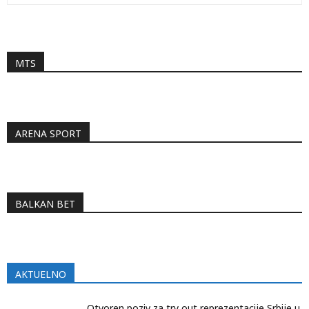
MTS
ARENA SPORT
BALKAN BET
AKTUELNO
Otvoren poziv za try out reprezentacije Srbije u