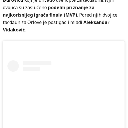
Đuroviću
koji je uhvatio dve lopte za tačdauna. Njih
dvojica su zasluženo
podelili priznanje za
najkorisnijeg igrača finala (MVP)
. Pored njih dvojice,
tačdaun za Orlove je postigao i mladi
Aleksandar
Vidaković
.