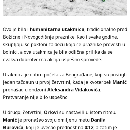
Ovo je bila i
humanitarna utakmica
, tradicionalno pred
Božićne i Novogodišnje praznike. Kao i svake godine,
skupljaju se pokloni za decu koja će praznike provesti u
bolnici, a ova utakmica je bila odlična prilika da se
ovakva dobrotvorna akcija uspešno sprovede.
Utakmica je dobro počela za Beograđane, koji su postigli
jedan tačdaun u prvoj četvrtini, kada je kvoterbek
Manić
pronašao u endzoni
Aleksandra Vidakovića
.
Pretvaranje nije bilo uspešno.
U drugoj četvrtini,
Orlovi
su nastavili u istom ritmu.
Manić
je pronašao svoju omiljenu metu
Danila
Đurovića
, koji je uvećao prednost na
0:12
, a zatim je