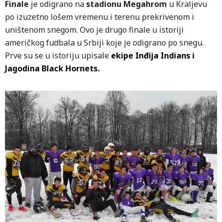
Finale
je odigrano na
stadionu Megahrom
u Kraljevu
po izuzetno lošem vremenu i terenu prekrivenom i
uništenom snegom. Ovo je drugo finale u istoriji
američkog fudbala u Srbiji koje je odigrano po snegu.
Prve su se u istoriju upisale
ekipe Inđija Indians i
Jagodina Black Hornets
.