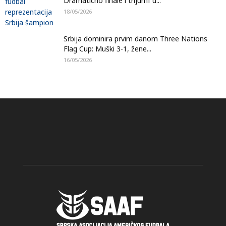
Dramatično finale i trijumf u...
18/05/2026
Srbija dominira prvim danom Three Nations
Flag Cup: Muški 3-1, žene...
16/05/2026