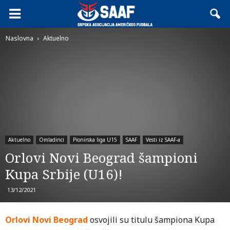
Naslovna
Aktuelno
Aktuelno
Omladinci
Pionirska liga U15
SAAF
Vesti iz SAAF-a
Orlovi Novi Beograd šampioni
Kupa Srbije (U16)!
13/12/2021
Orlovi Novi Beograd
osvojili su titulu šampiona Kupa