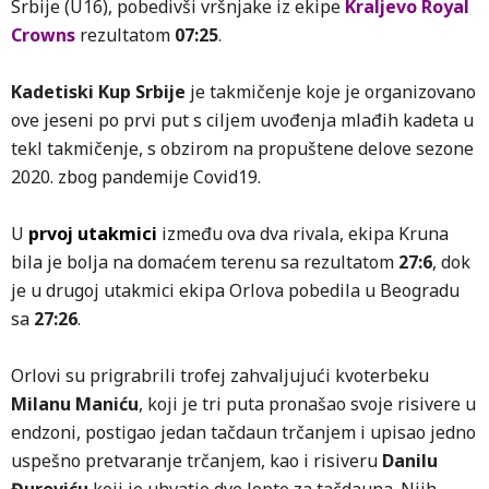
Srbije (U16), pobedivši vršnjake iz ekipe
Kraljevo Royal
Crowns
rezultatom
07:25
.
Kadetiski Kup Srbije
je takmičenje koje je organizovano
ove jeseni po prvi put s ciljem uvođenja mlađih kadeta u
tekl takmičenje, s obzirom na propuštene delove sezone
2020. zbog pandemije Covid19.
U
prvoj utakmici
između ova dva rivala, ekipa Kruna
bila je bolja na domaćem terenu sa rezultatom
27:6
, dok
je u drugoj utakmici ekipa Orlova pobedila u Beogradu
sa
27:26
.
Orlovi su prigrabrili trofej zahvaljujući kvoterbeku
Milanu Maniću
, koji je tri puta pronašao svoje risivere u
endzoni, postigao jedan tačdaun trčanjem i upisao jedno
uspešno pretvaranje trčanjem, kao i risiveru
Danilu