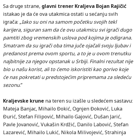
Sa druge strane,
glavni trener Kraljeva Bojan Rajičić
istakao je da će ova utakmica ostati u sećanju svih
igrača: „
Iako su oni na samom početku svojih tekl
karijera, siguran sam da će ovu utakmicu svi igrači dugo
pamtiti zbog vremenskih uslova pod kojima je odigrana
.
Smatram da su igrači oba tima juče ojačali svoju ljubav i
predanost prema ovom sportu, a to je u ovom trenutku
najbitnije za njegov opstanak u Srbiji. Finalni rezultat nije
bio u našu korist, ali to ćemo iskoristiti kao gorivo koje
će nas pokretati u predstojećim pripremama za sledeću
sezonu
.”
Kraljevske krune
na teren su izašle u sledećem sastavu:
Mateja Banjac, Mihailo Đokić, Ognjen Đoković, Luka
Đurić, Stefan Filipović, Mihailo Gajović, Dušan Jarić,
Pavle Jovanović, Vukašin Krdžić, Danilo Labović, Stefan
Lazarević, Mihailo Lukić, Nikola Milivojević, Strahinja