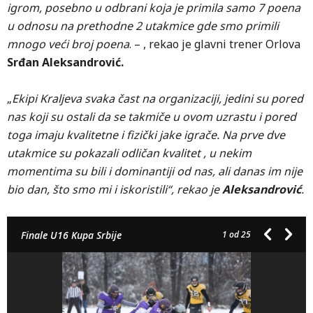
igrom, posebno u odbrani koja je primila samo 7 poena
u odnosu na prethodne 2 utakmice gde smo primili
mnogo veći broj poena
. – , rekao je glavni trener Orlova
Srđan Aleksandrović.
„
Ekipi Kraljeva svaka čast na organizaciji, jedini su pored
nas koji su ostali da se takmiče u ovom uzrastu i pored
toga imaju kvalitetne i fizički jake igrače. Na prve dve
utakmice su pokazali odličan kvalitet , u nekim
momentima su bili i dominantiji od nas, ali danas im nije
bio dan, što smo mi i iskoristili“, rekao je
Aleksandrović
.
Finale U16 Kupa Srbije
1
od 25