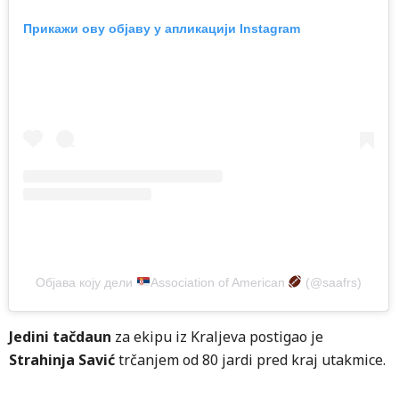
Прикажи ову објаву у апликацији Instagram
Објава коју дели
Association of American
(@saafrs)
Jedini tačdaun
za ekipu iz Kraljeva postigao je
Strahinja Savić
trčanjem od 80 jardi pred kraj utakmice.