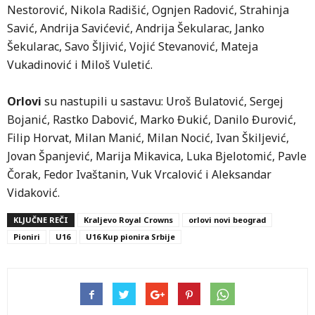
Nestorović, Nikola Radišić, Ognjen Radović, Strahinja
Savić, Andrija Savićević, Andrija Šekularac, Janko
Šekularac, Savo Šljivić, Vojić Stevanović, Mateja
Vukadinović i Miloš Vuletić.
Orlovi
su nastupili u sastavu: Uroš Bulatović, Sergej
Bojanić, Rastko Dabović, Marko Đukić, Danilo Đurović,
Filip Horvat, Milan Manić, Milan Nocić, Ivan Škiljević,
Jovan Španjević, Marija Mikavica, Luka Bjelotomić, Pavle
Čorak, Fedor Ivaštanin, Vuk Vrcalović i Aleksandar
Vidaković.
KLJUČNE REČI
Kraljevo Royal Crowns
orlovi novi beograd
Pioniri
U16
U16 Kup pionira Srbije