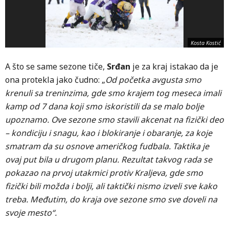
Kosta Kostić
A što se same sezone tiče,
Srđan
je za kraj istakao da je
ona protekla jako čudno: „
Od početka avgusta smo
krenuli sa treninzima, gde smo krajem tog meseca imali
kamp od 7 dana koji smo iskoristili da se malo bolje
upoznamo. Ove sezone smo stavili akcenat na fizički deo
– kondiciju i snagu, kao i blokiranje i obaranje, za koje
smatram da su osnove američkog fudbala. Taktika je
ovaj put bila u drugom planu. Rezultat takvog rada se
pokazao na prvoj utakmici protiv Kraljeva, gde smo
fizički bili možda i bolji, ali taktički nismo izveli sve kako
treba. Međutim, do kraja ove sezone smo sve doveli na
svoje mesto“.