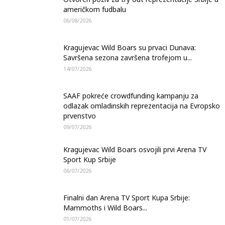
američkom fudbalu
06/08/2026
Kragujevac Wild Boars su prvaci Dunava:
Savršena sezona završena trofejom u...
14/07/2026
SAAF pokreće crowdfunding kampanju za
odlazak omladinskih reprezentacija na Evropsko
prvenstvo
09/07/2026
Kragujevac Wild Boars osvojili prvi Arena TV
Sport Kup Srbije
06/07/2026
Finalni dan Arena TV Sport Kupa Srbije:
Mammoths i Wild Boars...
01/07/2026