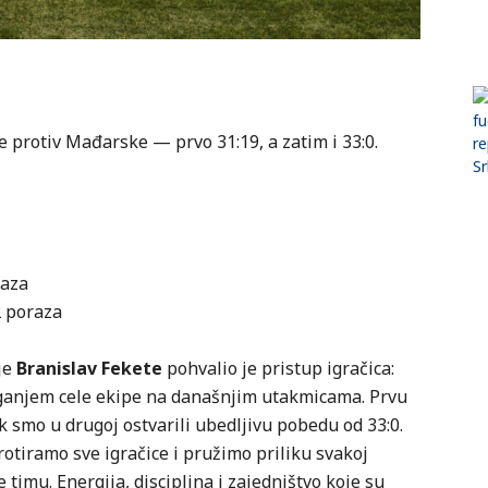
 protiv Mađarske — prvo 31:19, a zatim i 33:0.
raza
2 poraza
je
Branislav Fekete
pohvalio je pristup igračica:
ganjem cele ekipe na današnjim utakmicama. Prvu
 smo u drugoj ostvarili ubedljivu pobedu od 33:0.
rotiramo sve igračice i pružimo priliku svakoj
 timu. Energija, disciplina i zajedništvo koje su