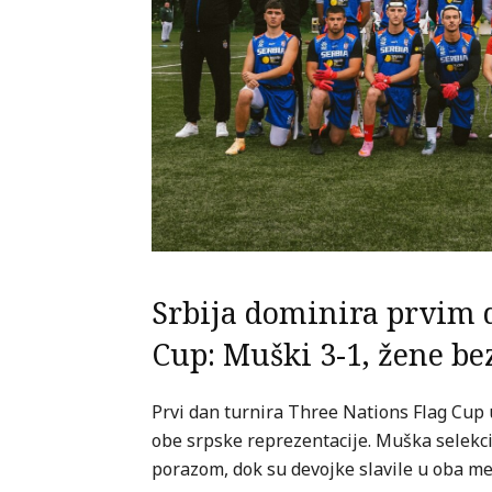
Srbija dominira prvim 
Cup: Muški 3-1, žene be
Prvi dan turnira Three Nations Flag Cup 
obe srpske reprezentacije. Muška selekcij
porazom, dok su devojke slavile u oba me