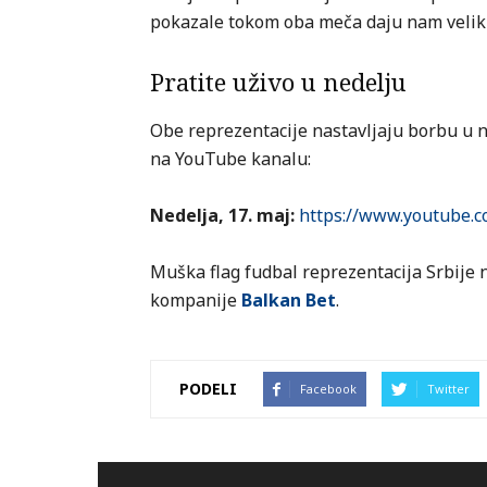
pokazale tokom oba meča daju nam veliki
Pratite uživo u nedelju
Obe reprezentacije nastavljaju borbu u n
na YouTube kanalu:
Nedelja, 17. maj:
https://www.youtube.c
Muška flag fudbal reprezentacija Srbije
kompanije
Balkan Bet
.
PODELI
Facebook
Twitter