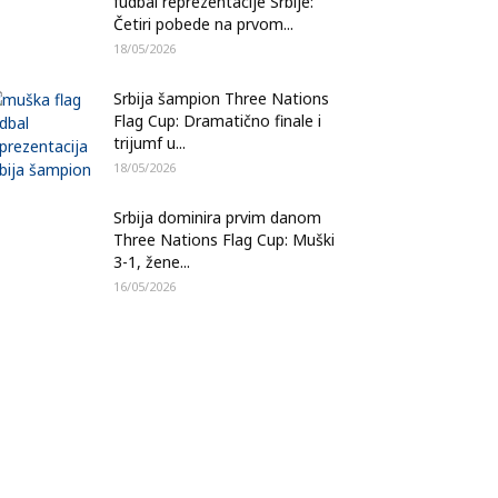
fudbal reprezentacije Srbije:
Četiri pobede na prvom...
18/05/2026
Srbija šampion Three Nations
Flag Cup: Dramatično finale i
trijumf u...
18/05/2026
Srbija dominira prvim danom
Three Nations Flag Cup: Muški
3-1, žene...
16/05/2026