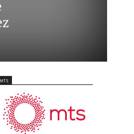
e
ez
MTS