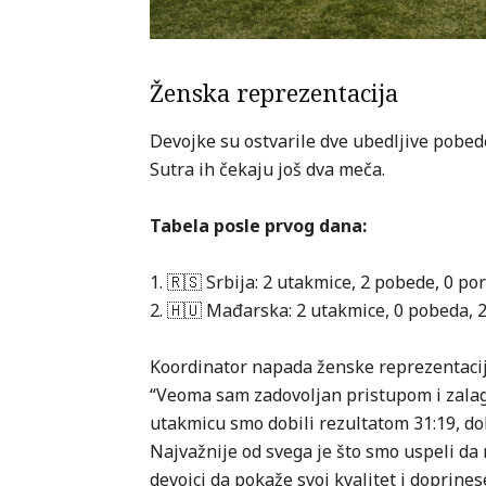
Ženska reprezentacija
Devojke su ostvarile dve ubedljive pobede
Sutra ih čekaju još dva meča.
Tabela posle prvog dana:
1. 🇷🇸 Srbija: 2 utakmice, 2 pobede, 0 po
2. 🇭🇺 Mađarska: 2 utakmice, 0 pobeda, 
Koordinator napada ženske reprezentaci
“Veoma sam zadovoljan pristupom i zala
utakmicu smo dobili rezultatom 31:19, dok
Najvažnije od svega je što smo uspeli da 
devojci da pokaže svoj kvalitet i doprinese