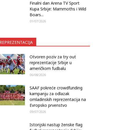
Finalni dan Arena TV Sport
Kupa Srbije: Mammoths i Wild
Boars...
01/07/2026
REPREZENTACIJA
Otvoren poziv za try out
reprezentacije Srbije u
američkom fudbalu
06/08/2026
SAAF pokreće crowdfunding
kampanju za odlazak
omladinskih reprezentacija na
Evropsko prvenstvo
09/07/2026
Istorijski nastup ženske flag