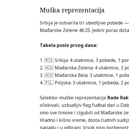
Muška reprezentacija
Srbija je ostvarila tri ubedljive pobede —
Mađarske Zelene 46:25. Jedini poraz doš
Tabela posle prvog dana:
1. 🇷🇸 Srbija: 4 utakmice, 3 pobede, 1 po
2. 🇭🇺 Mađarska Zelena: 4 utakmice, 2 p
3. 🇭🇺 Mađarska Bela: 3 utakmice, 1 pob
4. 🇵🇱 Poljska: 3 utakmice, 1 pobeda, 2 p
Selektor muške reprezentacije
Rade Rak
očekivali, uzbudljiv fleg fudbal dan u Da
smo sve timove i izgubili od Mađarske ze
Hladno i kišno vreme, dosta čudnih sudijs
napadu i u odbrani. Visok nivo borbenosti