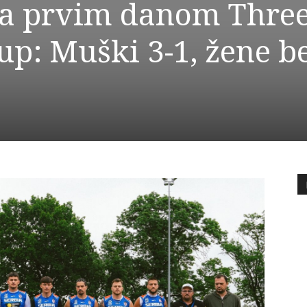
ra prvim danom Thre
up: Muški 3-1, žene b