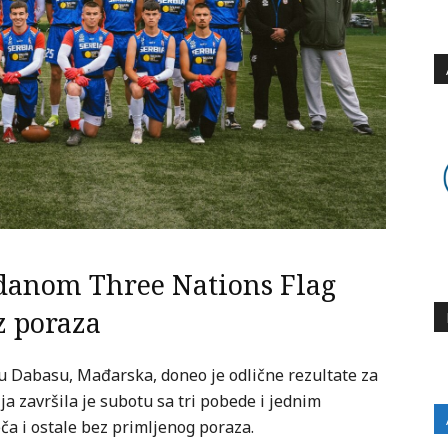
danom Three Nations Flag
z poraza
u Dabasu, Mađarska, doneo je odlične rezultate za
a završila je subotu sa tri pobede i jednim
ča i ostale bez primljenog poraza.