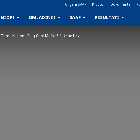
Organi SAAF
Klubovi
Dokumenta
Po
ENIORI
OMLADINCI
SAAF
REZULTATI
Three Nations Flag Cup: Muški 3-1, žene bez...