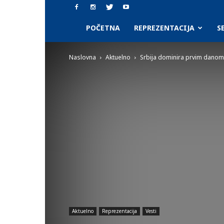
SAAF.rs
POČETNA
REPREZENTACIJA
S
Naslovna
Aktuelno
Srbija dominira prvim danom 
Aktuelno
Reprezentacija
Vesti