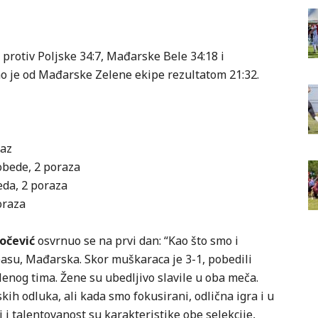
 protiv Poljske 34:7, Mađarske Bele 34:18 i
ao je od Mađarske Zelene ekipe rezultatom 21:32.
raz
obede, 2 poraza
eda, 2 poraza
oraza
očević
osvrnuo se na prvi dan: “Kao što smo i
basu, Mađarska. Skor muškaraca je 3-1, pobedili
lenog tima. Žene su ubedljivo slavile u oba meča.
kih odluka, ali kada smo fokusirani, odlična igra i u
 i talentovanost su karakteristike obe selekcije,