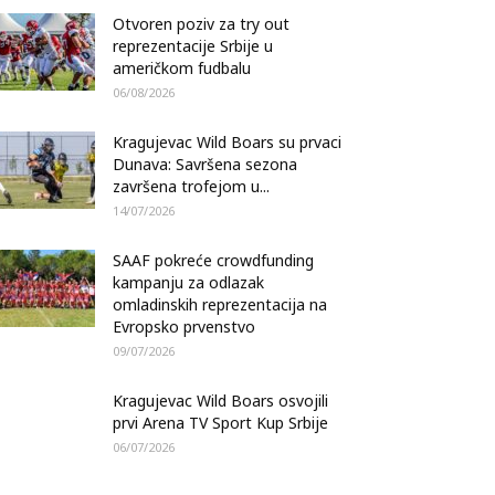
Otvoren poziv za try out
reprezentacije Srbije u
američkom fudbalu
06/08/2026
Kragujevac Wild Boars su prvaci
Dunava: Savršena sezona
završena trofejom u...
14/07/2026
SAAF pokreće crowdfunding
kampanju za odlazak
omladinskih reprezentacija na
Evropsko prvenstvo
09/07/2026
Kragujevac Wild Boars osvojili
prvi Arena TV Sport Kup Srbije
06/07/2026