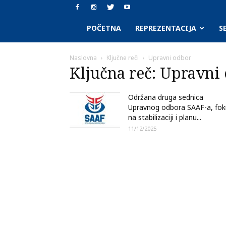
SAAF.rs
POČETNA
REPREZENTACIJA
S
Naslovna
Ključne reči
Upravni odbor
Ključna reč: Upravni
Održana druga sednica
Upravnog odbora SAAF-a, fok
na stabilizaciji i planu...
11/12/2025