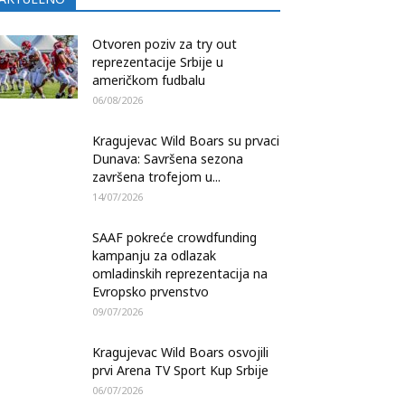
Otvoren poziv za try out
reprezentacije Srbije u
američkom fudbalu
06/08/2026
Kragujevac Wild Boars su prvaci
Dunava: Savršena sezona
završena trofejom u...
14/07/2026
SAAF pokreće crowdfunding
kampanju za odlazak
omladinskih reprezentacija na
Evropsko prvenstvo
09/07/2026
Kragujevac Wild Boars osvojili
prvi Arena TV Sport Kup Srbije
06/07/2026