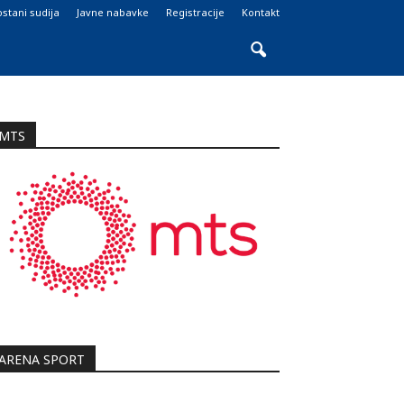
stani sudija
Javne nabavke
Registracije
Kontakt
MTS
ARENA SPORT