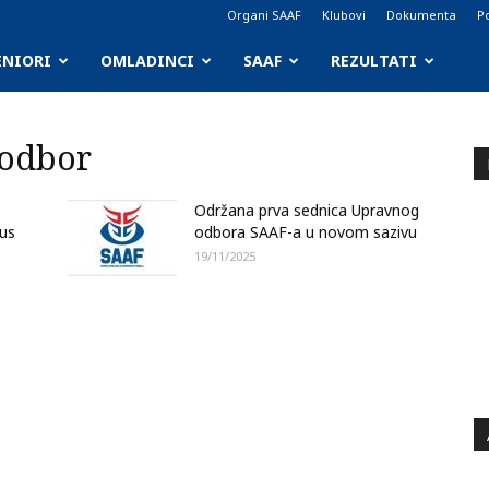
Organi SAAF
Klubovi
Dokumenta
Po
ENIORI
OMLADINCI
SAAF
REZULTATI
 odbor
Održana prva sednica Upravnog
us
odbora SAAF-a u novom sazivu
19/11/2025