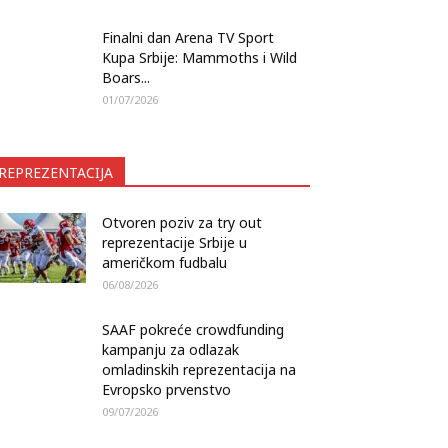
Finalni dan Arena TV Sport
Kupa Srbije: Mammoths i Wild
Boars...
01/07/2026
REPREZENTACIJA
Otvoren poziv za try out
reprezentacije Srbije u
američkom fudbalu
06/08/2026
SAAF pokreće crowdfunding
kampanju za odlazak
omladinskih reprezentacija na
Evropsko prvenstvo
09/07/2026