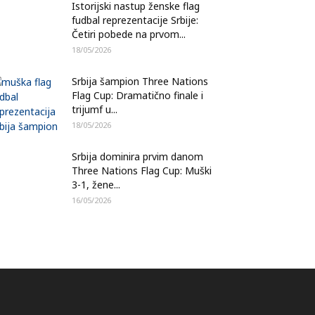
Istorijski nastup ženske flag
fudbal reprezentacije Srbije:
Četiri pobede na prvom...
18/05/2026
Srbija šampion Three Nations
Flag Cup: Dramatično finale i
trijumf u...
18/05/2026
Srbija dominira prvim danom
Three Nations Flag Cup: Muški
3-1, žene...
16/05/2026