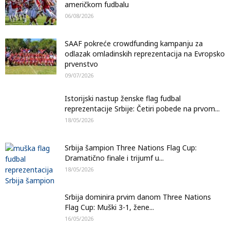
američkom fudbalu
06/08/2026
SAAF pokreće crowdfunding kampanju za
odlazak omladinskih reprezentacija na Evropsko
prvenstvo
09/07/2026
Istorijski nastup ženske flag fudbal
reprezentacije Srbije: Četiri pobede na prvom...
18/05/2026
Srbija šampion Three Nations Flag Cup:
Dramatično finale i trijumf u...
18/05/2026
Srbija dominira prvim danom Three Nations
Flag Cup: Muški 3-1, žene...
16/05/2026