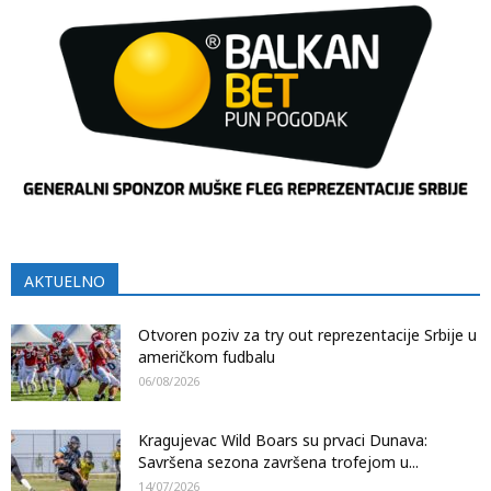
AKTUELNO
Otvoren poziv za try out reprezentacije Srbije u
američkom fudbalu
06/08/2026
Kragujevac Wild Boars su prvaci Dunava:
Savršena sezona završena trofejom u...
14/07/2026