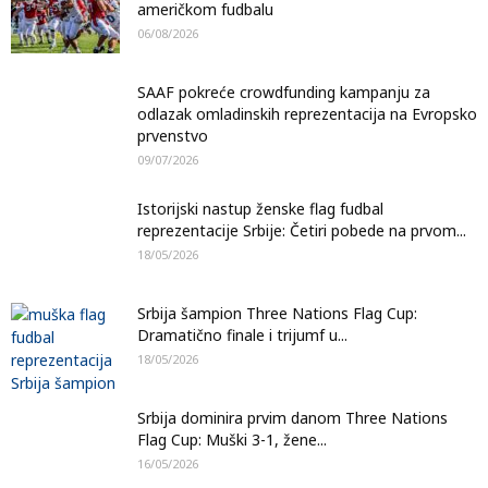
američkom fudbalu
06/08/2026
SAAF pokreće crowdfunding kampanju za
odlazak omladinskih reprezentacija na Evropsko
prvenstvo
09/07/2026
Istorijski nastup ženske flag fudbal
reprezentacije Srbije: Četiri pobede na prvom...
18/05/2026
Srbija šampion Three Nations Flag Cup:
Dramatično finale i trijumf u...
18/05/2026
Srbija dominira prvim danom Three Nations
Flag Cup: Muški 3-1, žene...
16/05/2026