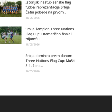
Istorijski nastup ženske flag
fudbal reprezentacije Srbije:
Četiri pobede na prvom...
18/05/2026
Srbija šampion Three Nations
Flag Cup: Dramatično finale i
trijumf u...
18/05/2026
Srbija dominira prvim danom
Three Nations Flag Cup: Muški
3-1, žene...
16/05/2026