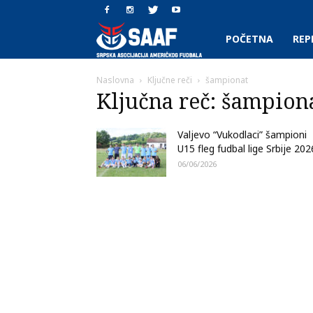
SAAF.rs
POČETNA
REP
Naslovna
Ključne reči
šampionat
Ključna reč: šampion
Valjevo “Vukodlaci” šampioni
U15 fleg fudbal lige Srbije 202
06/06/2026