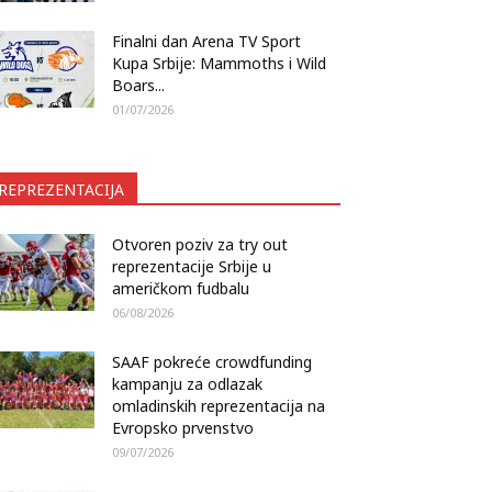
Finalni dan Arena TV Sport
Kupa Srbije: Mammoths i Wild
Boars...
01/07/2026
REPREZENTACIJA
Otvoren poziv za try out
reprezentacije Srbije u
američkom fudbalu
06/08/2026
SAAF pokreće crowdfunding
kampanju za odlazak
omladinskih reprezentacija na
Evropsko prvenstvo
09/07/2026