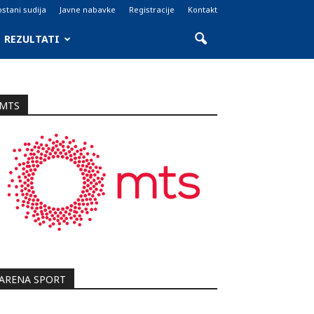
stani sudija
Javne nabavke
Registracije
Kontakt
REZULTATI
MTS
ARENA SPORT