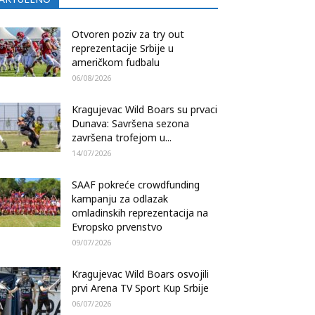
Otvoren poziv za try out
reprezentacije Srbije u
američkom fudbalu
06/08/2026
Kragujevac Wild Boars su prvaci
Dunava: Savršena sezona
završena trofejom u...
14/07/2026
SAAF pokreće crowdfunding
kampanju za odlazak
omladinskih reprezentacija na
Evropsko prvenstvo
09/07/2026
Kragujevac Wild Boars osvojili
prvi Arena TV Sport Kup Srbije
06/07/2026