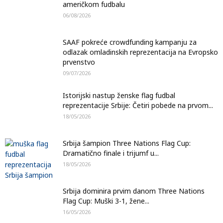
američkom fudbalu
06/08/2026
SAAF pokreće crowdfunding kampanju za
odlazak omladinskih reprezentacija na Evropsko
prvenstvo
09/07/2026
Istorijski nastup ženske flag fudbal
reprezentacije Srbije: Četiri pobede na prvom...
18/05/2026
Srbija šampion Three Nations Flag Cup:
Dramatično finale i trijumf u...
18/05/2026
Srbija dominira prvim danom Three Nations
Flag Cup: Muški 3-1, žene...
16/05/2026