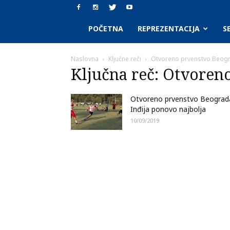
SAAF.rs
POČETNA
REPREZENTACIJA
S
Naslovna
Ključne reči
Otvoreno prvenstvo Beog
Ključna reč: Otvoren
Otvoreno prvenstvo Beograd
Inđija ponovo najbolja
10/09/2019