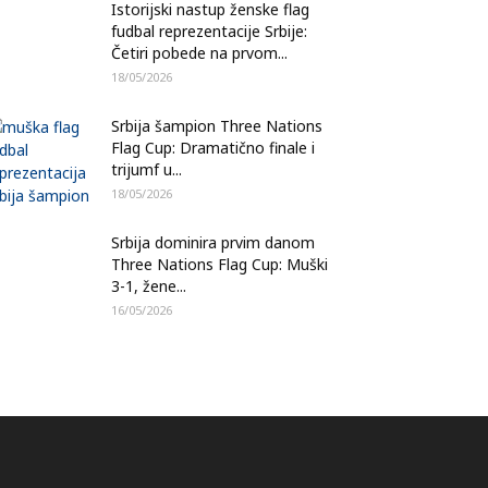
Istorijski nastup ženske flag
fudbal reprezentacije Srbije:
Četiri pobede na prvom...
18/05/2026
Srbija šampion Three Nations
Flag Cup: Dramatično finale i
trijumf u...
18/05/2026
Srbija dominira prvim danom
Three Nations Flag Cup: Muški
3-1, žene...
16/05/2026