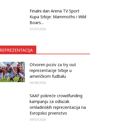
Finalni dan Arena TV Sport
Kupa Srbije: Mammoths i Wild
Boars...
01/07/2026
REPREZENTACIJA
Otvoren poziv za try out
reprezentacije Srbije u
američkom fudbalu
06/08/2026
SAAF pokreće crowdfunding
kampanju za odlazak
omladinskih reprezentacija na
Evropsko prvenstvo
09/07/2026