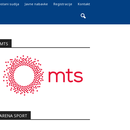
stani sudija
Javne nabavke
Registracije
Kontakt
MTS
ARENA SPORT