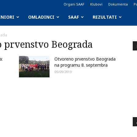
Organi SAAF
Klubovi
Dokumenta
Po
ENIORI
OMLADINCI
SAAF
REZULTATI
rada
o prvenstvo Beograda
a:
Otvoreno prvenstvo Beograda
na programu 8. septembra
05/09/2019