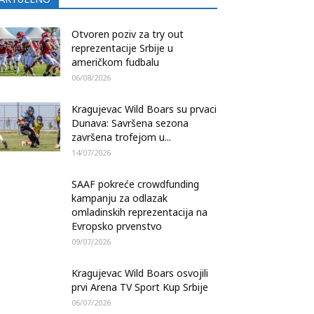
Otvoren poziv za try out
reprezentacije Srbije u
američkom fudbalu
06/08/2026
Kragujevac Wild Boars su prvaci
Dunava: Savršena sezona
završena trofejom u...
14/07/2026
SAAF pokreće crowdfunding
kampanju za odlazak
omladinskih reprezentacija na
Evropsko prvenstvo
09/07/2026
Kragujevac Wild Boars osvojili
prvi Arena TV Sport Kup Srbije
06/07/2026