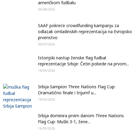
američkom fudbalu
06/08/2026
SAAF pokreće crowdfunding kampanju za
odlazak omladinskih reprezentacija na Evropsko
prvenstvo
09/07/2026
Istorijski nastup ženske flag fudbal
reprezentacije Srbije: Četiri pobede na prvom...
18/05/2026
Srbija šampion Three Nations Flag Cup:
Dramatično finale i trijumf u...
18/05/2026
Srbija dominira prvim danom Three Nations
Flag Cup: Muški 3-1, žene...
16/05/2026