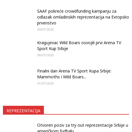
SAAF pokreće crowdfunding kampanju za
odlazak omladinskih reprezentacija na Evropsko
prvenstvo
09/07/2026
Kragujevac Wild Boars osvojili prvi Arena TV
Sport Kup Srbije
06/07/2026
Finalni dan Arena TV Sport Kupa Srbije:
Mammoths i Wild Boars...
01/07/2026
REPREZENTACIJA
Otvoren poziv za try out reprezentacije Srbije u
američkom fudbalu