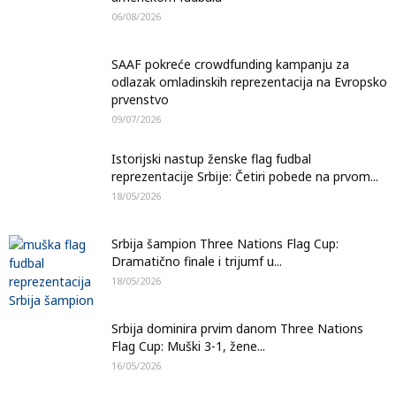
06/08/2026
SAAF pokreće crowdfunding kampanju za
odlazak omladinskih reprezentacija na Evropsko
prvenstvo
09/07/2026
Istorijski nastup ženske flag fudbal
reprezentacije Srbije: Četiri pobede na prvom...
18/05/2026
Srbija šampion Three Nations Flag Cup:
Dramatično finale i trijumf u...
18/05/2026
Srbija dominira prvim danom Three Nations
Flag Cup: Muški 3-1, žene...
16/05/2026