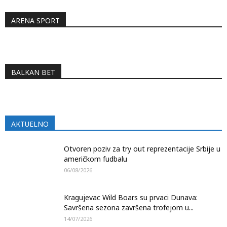
ARENA SPORT
BALKAN BET
AKTUELNO
Otvoren poziv za try out reprezentacije Srbije u
američkom fudbalu
06/08/2026
Kragujevac Wild Boars su prvaci Dunava:
Savršena sezona završena trofejom u...
14/07/2026