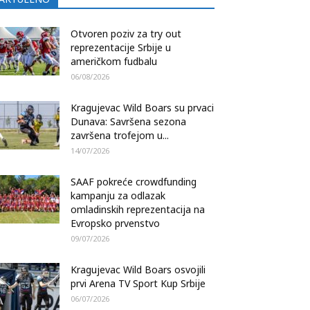
Otvoren poziv za try out
reprezentacije Srbije u
američkom fudbalu
06/08/2026
Kragujevac Wild Boars su prvaci
Dunava: Savršena sezona
završena trofejom u...
14/07/2026
SAAF pokreće crowdfunding
kampanju za odlazak
omladinskih reprezentacija na
Evropsko prvenstvo
09/07/2026
Kragujevac Wild Boars osvojili
prvi Arena TV Sport Kup Srbije
06/07/2026