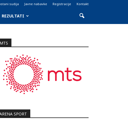
stani sudija
Javne nabavke
Registracije
Kontakt
REZULTATI
MTS
ARENA SPORT