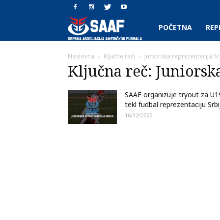
SAAF.rs
POČETNA
REP
Naslovna
Ključne reči
Juniorska reprezentacija Sr
Ključna reč: Juniorsk
SAAF organizuje tryout za U1
tekl fudbal reprezentaciju Srbi
16/12/2025