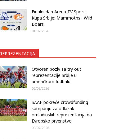
Finalni dan Arena TV Sport
Kupa Srbije: Mammoths i Wild
Boars...
01/07/2026
REPREZENTACIJA
Otvoren poziv za try out
reprezentacije Srbije u
američkom fudbalu
06/08/2026
SAAF pokreće crowdfunding
kampanju za odlazak
omladinskih reprezentacija na
Evropsko prvenstvo
09/07/2026