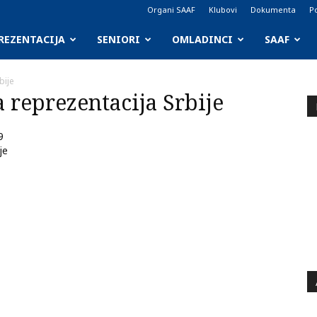
Organi SAAF
Klubovi
Dokumenta
Po
REZENTACIJA
SENIORI
OMLADINCI
SAAF
bije
a reprezentacija Srbije
9
je