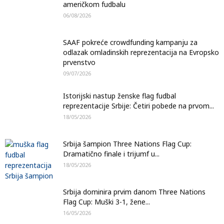
američkom fudbalu
06/08/2026
SAAF pokreće crowdfunding kampanju za
odlazak omladinskih reprezentacija na Evropsko
prvenstvo
09/07/2026
Istorijski nastup ženske flag fudbal
reprezentacije Srbije: Četiri pobede na prvom...
18/05/2026
Srbija šampion Three Nations Flag Cup:
Dramatično finale i trijumf u...
18/05/2026
Srbija dominira prvim danom Three Nations
Flag Cup: Muški 3-1, žene...
16/05/2026