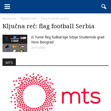
Naslovna
Ključne reči
Flag football Serbia
Ključna reč: flag football Serbia
II Turnir fleg fudbal lige Srbije Studentski grad
Novi Beograd
23/11/2025
MTS