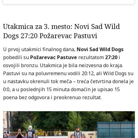
Utakmica za 3. mesto: Novi Sad Wild
Dogs 27:20 Požarevac Pastuvi
U prvoj utakmici finalnog dana,
Novi Sad Wild Dogs
pobedili su
Požarevac Pastuve
rezultatom
27:20
i
osvojili bronzu. Utakmica je bila neizvesna do kraja.
Pastuvi su na poluvremenu vodili 20:12, ali Wild Dogs su
u nastavku okrenuli tok meča – treća četvrtina donela je
0:0, a u poslednjih 15 minuta domaćin je upisao 15
poena bez odgovora i preokrenuo rezultat.