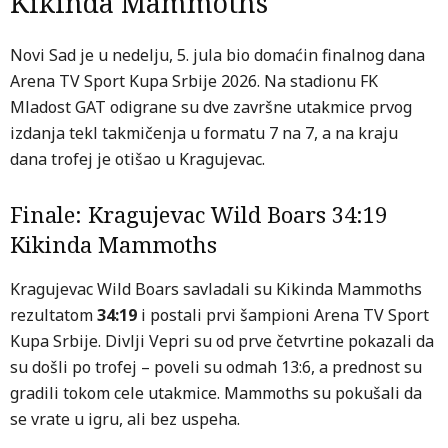
Kikinda Mammoths
Novi Sad je u nedelju, 5. jula bio domaćin finalnog dana
Arena TV Sport Kupa Srbije 2026. Na stadionu FK
Mladost GAT odigrane su dve završne utakmice prvog
izdanja tekl takmičenja u formatu 7 na 7, a na kraju
dana trofej je otišao u Kragujevac.
Finale: Kragujevac Wild Boars 34:19
Kikinda Mammoths
Kragujevac Wild Boars savladali su Kikinda Mammoths
rezultatom
34:19
i postali prvi šampioni Arena TV Sport
Kupa Srbije. Divlji Vepri su od prve četvrtine pokazali da
su došli po trofej – poveli su odmah 13:6, a prednost su
gradili tokom cele utakmice. Mammoths su pokušali da
se vrate u igru, ali bez uspeha.