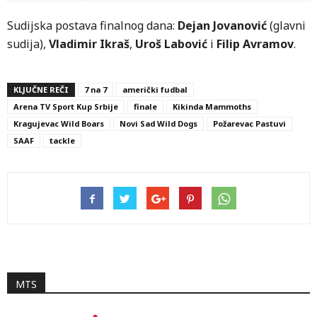
Sudijska postava finalnog dana:
Dejan Jovanović
(glavni
sudija),
Vladimir Ikraš
,
Uroš Labović
i
Filip Avramov
.
KLJUČNE REČI
7 na 7
američki fudbal
Arena TV Sport Kup Srbije
finale
Kikinda Mammoths
Kragujevac Wild Boars
Novi Sad Wild Dogs
Požarevac Pastuvi
SAAF
tackle
MTS