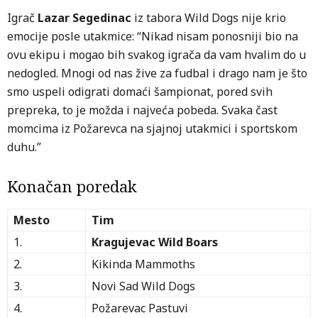
Igrač
Lazar Segedinac
iz tabora Wild Dogs nije krio
emocije posle utakmice: “Nikad nisam ponosniji bio na
ovu ekipu i mogao bih svakog igrača da vam hvalim do u
nedogled. Mnogi od nas žive za fudbal i drago nam je što
smo uspeli odigrati domaći šampionat, pored svih
prepreka, to je možda i najveća pobeda. Svaka čast
momcima iz Požarevca na sjajnoj utakmici i sportskom
duhu.”
Konačan poredak
Mesto
Tim
1.
Kragujevac Wild Boars
2.
Kikinda Mammoths
3.
Novi Sad Wild Dogs
4.
Požarevac Pastuvi