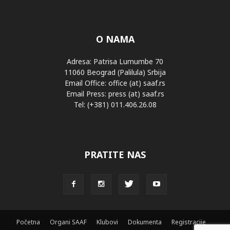
O NAMA
Adresa: Patrisa Lumumbe 70
11060 Beograd (Palilula) Srbija
Email Office: office (at) saaf.rs
Email Press: press (at) saaf.rs
Tel: (+381) 011.406.26.08
PRATITE NAS
Početna
Organi SAAF
Klubovi
Dokumenta
Registracije