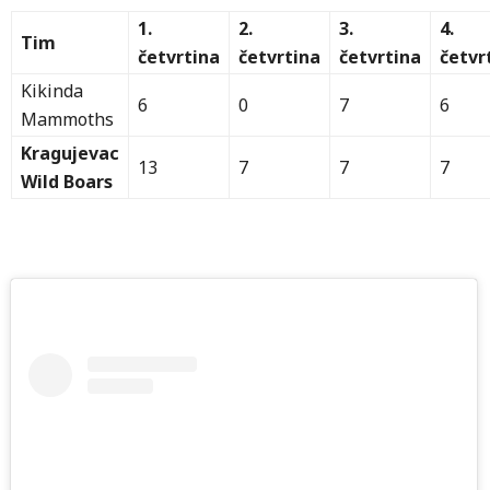
1.
2.
3.
4.
Tim
četvrtina
četvrtina
četvrtina
četvr
Kikinda
6
0
7
6
Mammoths
Kragujevac
13
7
7
7
Wild Boars