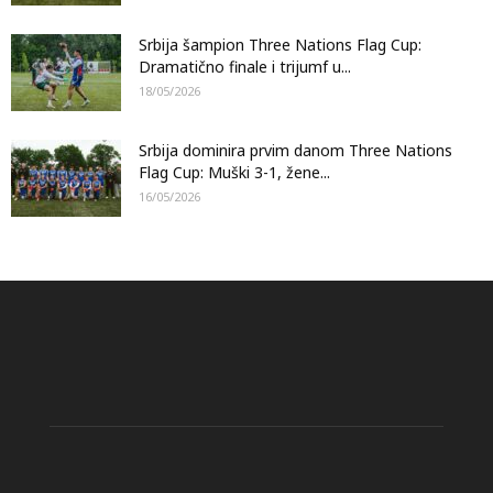
Srbija šampion Three Nations Flag Cup:
Dramatično finale i trijumf u...
18/05/2026
Srbija dominira prvim danom Three Nations
Flag Cup: Muški 3-1, žene...
16/05/2026