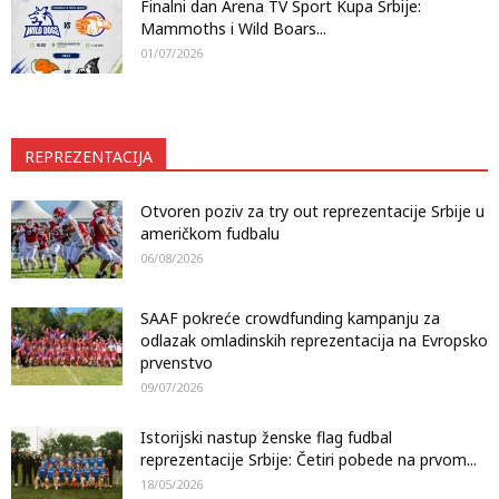
Finalni dan Arena TV Sport Kupa Srbije:
Mammoths i Wild Boars...
01/07/2026
REPREZENTACIJA
Otvoren poziv za try out reprezentacije Srbije u
američkom fudbalu
06/08/2026
SAAF pokreće crowdfunding kampanju za
odlazak omladinskih reprezentacija na Evropsko
prvenstvo
09/07/2026
Istorijski nastup ženske flag fudbal
reprezentacije Srbije: Četiri pobede na prvom...
18/05/2026