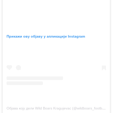
Прикажи ову објаву у апликацији Instagram
Објава коју дели Wild Boars Kragujevac (@wildboars_football)