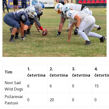
1.
2.
3.
4.
Tim
četvrtina
četvrtina
četvrtina
četvrti
Novi Sad
6
6
0
15
Wild Dogs
Požarevac
0
20
0
0
Pastuvi