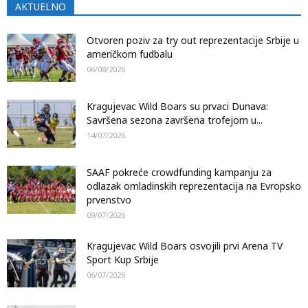
AKTUELNO
Otvoren poziv za try out reprezentacije Srbije u
američkom fudbalu
06/08/2026
Kragujevac Wild Boars su prvaci Dunava:
Savršena sezona završena trofejom u...
14/07/2026
SAAF pokreće crowdfunding kampanju za
odlazak omladinskih reprezentacija na Evropsko
prvenstvo
09/07/2026
Kragujevac Wild Boars osvojili prvi Arena TV
Sport Kup Srbije
06/07/2026