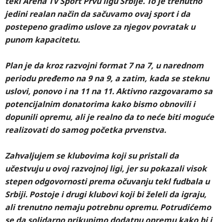
tekl Arena TV Sport Prvu ligu Srbije. To je trenutno
jedini realan način da sačuvamo ovaj sport i da
postepeno gradimo uslove za njegov povratak u
punom kapacitetu.
Plan je da kroz razvojni format 7 na 7, u narednom
periodu pređemo na 9 na 9, a zatim, kada se steknu
uslovi, ponovo i na 11 na 11. Aktivno razgovaramo sa
potencijalnim donatorima kako bismo obnovili i
dopunili opremu, ali je realno da to neće biti moguće
realizovati do samog početka prvenstva.
Zahvaljujem se klubovima koji su pristali da
učestvuju u ovoj razvojnoj ligi, jer su pokazali visok
stepen odgovornosti prema očuvanju tekl fudbala u
Srbiji. Postoje i drugi klubovi koji bi želeli da igraju,
ali trenutno nemaju potrebnu opremu. Potrudićemo
se da solidarno prikupimo dodatnu opremu kako bi i