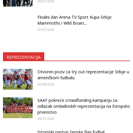
06/07/2026
Finalni dan Arena TV Sport Kupa Srbije:
Mammoths i Wild Boars...
01/07/2026
REPREZENTACIJA
Otvoren poziv za try out reprezentacije Srbije u
američkom fudbalu
06/08/2026
SAAF pokreće crowdfunding kampanju za
odlazak omladinskih reprezentacija na Evropsko
prvenstvo
09/07/2026
Istorijski nastup ženske flag fudbal