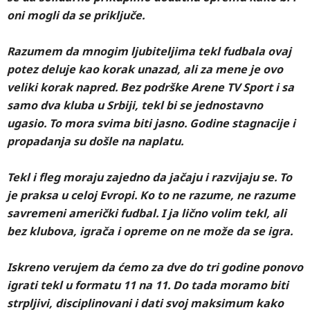
oni mogli da se priključe.
Razumem da mnogim ljubiteljima tekl fudbala ovaj
potez deluje kao korak unazad, ali za mene je ovo
veliki korak napred. Bez podrške Arene TV Sport i sa
samo dva kluba u Srbiji, tekl bi se jednostavno
ugasio. To mora svima biti jasno. Godine stagnacije i
propadanja su došle na naplatu.
Tekl i fleg moraju zajedno da jačaju i razvijaju se. To
je praksa u celoj Evropi. Ko to ne razume, ne razume
savremeni američki fudbal. I ja lično volim tekl, ali
bez klubova, igrača i opreme on ne može da se igra.
Iskreno verujem da ćemo za dve do tri godine ponovo
igrati tekl u formatu 11 na 11. Do tada moramo biti
strpljivi, disciplinovani i dati svoj maksimum kako