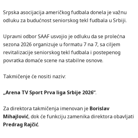
Srpska asocijacija američkog fudbala donela je važnu
odluku za budućnost seniorskog tekl fudbala u Srbiji.
Upravni odbor SAAF usvojio je odluku da se prolećna
sezona 2026 organizuje u formatu 7 na 7, sa ciljem
revitalizacije seniorskog tekl fudbala i postepenog
povratka domaće scene na stabilne osnove.
Takmičenje će nositi naziv:
„Arena TV Sport Prva liga Srbije 2026“
.
Za direktora takmičenja imenovan je
Borislav
Mihajlović
, dok će funkciju zamenika direktora obavljati
Predrag Rajčić
.