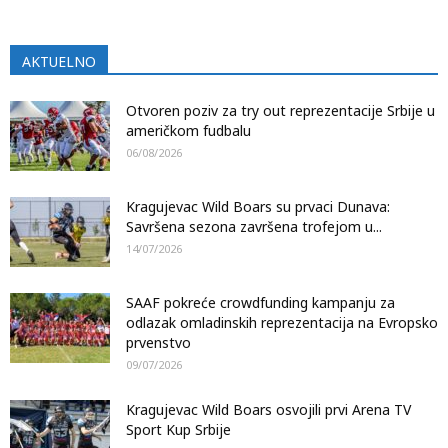
AKTUELNO
Otvoren poziv za try out reprezentacije Srbije u
američkom fudbalu
06/08/2026
Kragujevac Wild Boars su prvaci Dunava:
Savršena sezona završena trofejom u...
14/07/2026
SAAF pokreće crowdfunding kampanju za
odlazak omladinskih reprezentacija na Evropsko
prvenstvo
09/07/2026
Kragujevac Wild Boars osvojili prvi Arena TV
Sport Kup Srbije