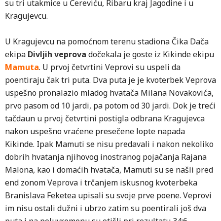
su tri utakmice u Čereviću, Ribaru kraj Jagodine i u
Kragujevcu.
U Kragujevcu na pomoćnom terenu stadiona Čika Dača
ekipa
Divljih veprova
dočekala je goste iz Kikinde ekipu
Mamuta
. U prvoj četvrtini Veprovi su uspeli da
poentiraju čak tri puta. Dva puta je je kvoterbek Veprova
uspešno pronalazio mladog hvatača Milana Novakovića,
prvo pasom od 10 jardi, pa potom od 30 jardi. Dok je treći
tačdaun u prvoj četvrtini postigla odbrana Kragujevca
nakon uspešno vraćene presečene lopte napada
Kikinde. Ipak Mamuti se nisu predavali i nakon nekoliko
dobrih hvatanja njihovog inostranog pojačanja Rajana
Malona, kao i domaćih hvatača, Mamuti su se našli pred
end zonom Veprova i trčanjem iskusnog kvoterbeka
Branislava Feketea upisali su svoje prve poene. Veprovi
im nisu ostali dužni i ubrzo zatim su poentirali još dva