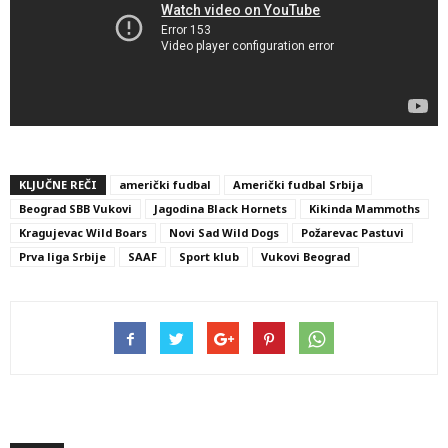
KLJUČNE REČI
američki fudbal
Američki fudbal Srbija
Beograd SBB Vukovi
Jagodina Black Hornets
Kikinda Mammoths
Kragujevac Wild Boars
Novi Sad Wild Dogs
Požarevac Pastuvi
Prva liga Srbije
SAAF
Sport klub
Vukovi Beograd