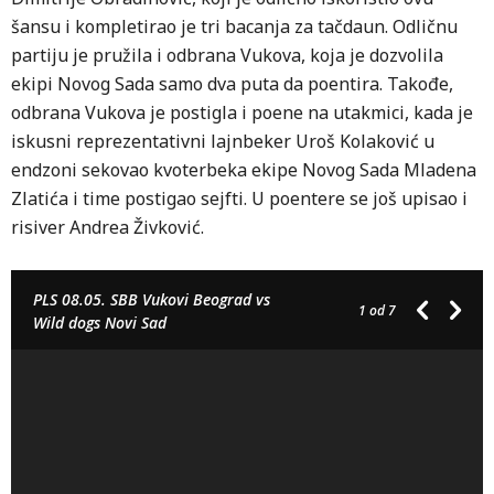
šansu i kompletirao je tri bacanja za tačdaun. Odličnu
partiju je pružila i odbrana Vukova, koja je dozvolila
ekipi Novog Sada samo dva puta da poentira. Takođe,
odbrana Vukova je postigla i poene na utakmici, kada je
iskusni reprezentativni lajnbeker Uroš Kolaković u
endzoni sekovao kvoterbeka ekipe Novog Sada Mladena
Zlatića i time postigao sejfti. U poentere se još upisao i
risiver Andrea Živković.
PLS 08.05. SBB Vukovi Beograd vs
1
od 7
Wild dogs Novi Sad