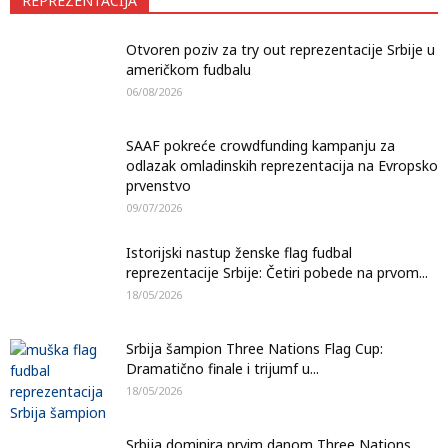
REPREZENTACIJA
Otvoren poziv za try out reprezentacije Srbije u
američkom fudbalu
06/08/2026
SAAF pokreće crowdfunding kampanju za
odlazak omladinskih reprezentacija na Evropsko
prvenstvo
09/07/2026
Istorijski nastup ženske flag fudbal
reprezentacije Srbije: Četiri pobede na prvom...
18/05/2026
Srbija šampion Three Nations Flag Cup:
Dramatično finale i trijumf u...
18/05/2026
Srbija dominira prvim danom Three Nations