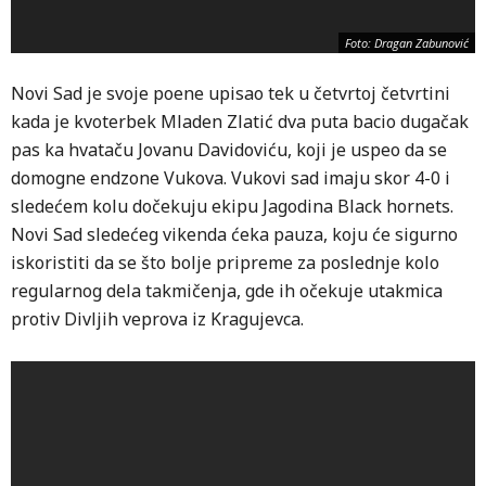
Foto: Dragan Zabunović
Novi Sad je svoje poene upisao tek u četvrtoj četvrtini
kada je kvoterbek Mladen Zlatić dva puta bacio dugačak
pas ka hvataču Jovanu Davidoviću, koji je uspeo da se
domogne endzone Vukova. Vukovi sad imaju skor 4-0 i
sledećem kolu dočekuju ekipu Jagodina Black hornets.
Novi Sad sledećeg vikenda ćeka pauza, koju će sigurno
iskoristiti da se što bolje pripreme za poslednje kolo
regularnog dela takmičenja, gde ih očekuje utakmica
protiv Divljih veprova iz Kragujevca.