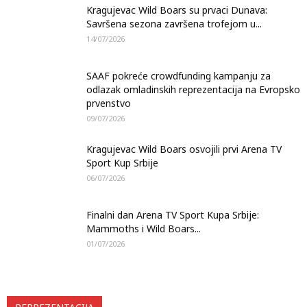
Kragujevac Wild Boars su prvaci Dunava:
Savršena sezona završena trofejom u...
14/07/2026
SAAF pokreće crowdfunding kampanju za
odlazak omladinskih reprezentacija na Evropsko
prvenstvo
09/07/2026
Kragujevac Wild Boars osvojili prvi Arena TV
Sport Kup Srbije
06/07/2026
Finalni dan Arena TV Sport Kupa Srbije:
Mammoths i Wild Boars...
01/07/2026