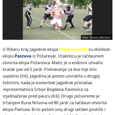
Foto: Tamara Milošević
U Ribaru kraj Jagodine ekipa
Black hornets
su dočekali
ekipu
Pastuva
iz Požarevac. Utakmicu je tačdaunom
otvorila ekipa Požarevca. Matić je u endzoni uhvatio
kratak pas od 5 jardi. Pretvaranje za dva nije bilo
uspešno (0:6). Jagodina je potom uzvratila u drugoj
četvrtini, kada je kvoterbek Jagodine pronašao
reprezentativca Srbije Bogdana Pavlovića za
izjednačenje pred pauzu (6:6). Drugo poluvreme je
trčanjem Runa Nilsona od 80 jardi za tačdaun otvorila
ekipa Pastuva. Brzo potom svoj drugi tačdan postiže i