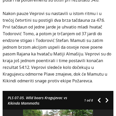
puta i na poluvremenu su otišli pri rezultatu 34:6.
Nakon pauze Veprovi su nastavili u istom ritmu i u
trećoj četvrtini su postigli dva brza tačdauna za 47:6.
Prvi tačdaun od jedne jarde je uhvatio mladi hvatač
Todorović Tomo, a potom je trčanjem od 37 jardi do
endzone stigao i Todorović Stefan. Mamuti su zatim
jednom brzom akcijom uspeli da osvoje nove poene
pasom Rajana ka hvataču Matiji Almašiju. Veprovi su do
kraja još jednom poentirali i time postavili konačan
rezultat 54:12. Veprovi sledeće kolo dočekuju u
Kragujevcu odmorne Plave zmajeve, dok će Mamutu u
Kikindi odmeriti snage protiv ekipe Požarevca.
PLS 07.05. WIld boars Kragujevac vs
1
od 8
Kikinda Mammoths