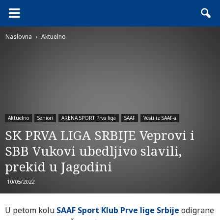
Naslovna
Aktuelno
Aktuelno
Seniori
ARENA SPORT Prva liga
SAAF
Vesti iz SAAF-a
SK PRVA LIGA SRBIJE Veprovi i
SBB Vukovi ubedljivo slavili,
prekid u Jagodini
10/05/2022
U petom kolu
SAAF Sport Klub Prve lige Srbije
odigrane