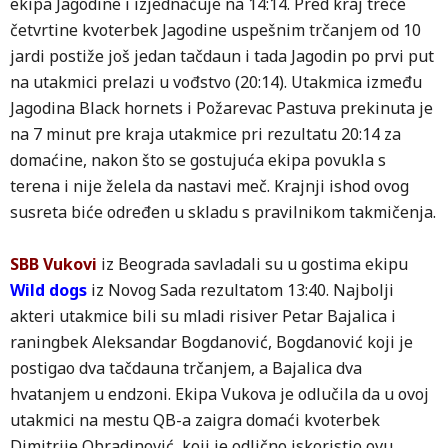
ekipa Jagodine i izjednačuje na 14:14. Pred kraj treće
četvrtine kvoterbek Jagodine uspešnim trčanjem od 10
jardi postiže još jedan tačdaun i tada Jagodin po prvi put
na utakmici prelazi u vođstvo (20:14). Utakmica između
Jagodina Black hornets i Požarevac Pastuva prekinuta je
na 7 minut pre kraja utakmice pri rezultatu 20:14 za
domaćine, nakon što se gostujuća ekipa povukla s
terena i nije želela da nastavi meč. Krajnji ishod ovog
susreta biće određen u skladu s pravilnikom takmičenja.
SBB Vukovi
iz Beograda savladali su u gostima ekipu
Wild dogs
iz Novog Sada rezultatom 13:40. Najbolji
akteri utakmice bili su mladi risiver Petar Bajalica i
raningbek Aleksandar Bogdanović, Bogdanović koji je
postigao dva tačdauna trčanjem, a Bajalica dva
hvatanjem u endzoni. Ekipa Vukova je odlučila da u ovoj
utakmici na mestu QB-a zaigra domaći kvoterbek
Dimitrije Obradinović, koji je odlično iskoristio ovu