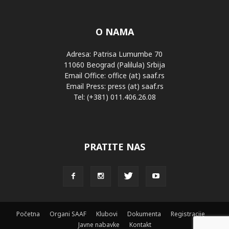
O NAMA
Adresa: Patrisa Lumumbe 70
11060 Beograd (Palilula) Srbija
Email Office: office (at) saaf.rs
Email Press: press (at) saaf.rs
Tel: (+381) 011.406.26.08
PRATITE NAS
Početna
Organi SAAF
Klubovi
Dokumenta
Registracije
Javne nabavke
Kontakt