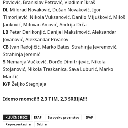
Pavlović, Branislav Petrović, Vladimir Ikraš
DL
Milorad Novaković, Dušan Novaković, Igor
Timorijević, Nikola Vuksanović, Danilo Mijušković, Miloš
Janković, Milovan Amović, Andrija Drča
LB
Petar Derikonjić, Danijel Maksimović, Aleksandar
Jovanović, Aleksandar Prvanov
CB
Ivan Radojičić, Marko Bates, Strahinja Jevremović,
Strahinja Jeremić
S
Nemanja Vučković, Đorđe Dimitrijević, Nikola
Stojanović, Nikola Treskanica, Sava Luburić, Marko
Mančić
K/P
Željko Stegnjaja
Idemo momci!!! 2,3 TIM, 2,3 SRBIJA!!!
KLJUČNE REČI
EFAF
Evropsko prvenstvo
IFAF
Reprezentacija
Srbija