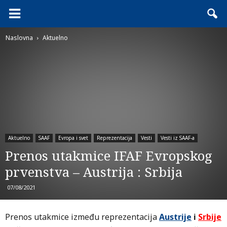
Naslovna
Aktuelno
Aktuelno
SAAF
Evropa i svet
Reprezentacija
Vesti
Vesti iz SAAF-a
Prenos utakmice IFAF Evropskog
prvenstva – Austrija : Srbija
07/08/2021
Prenos utakmice između reprezentacija
Austrije
i
Srbije