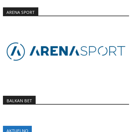
ARENA SPORT
BALKAN BET
AKTUELNO