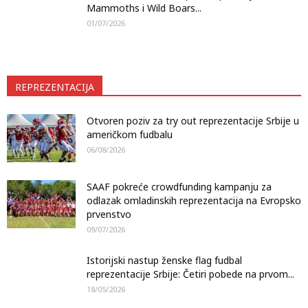
Mammoths i Wild Boars...
01/07/2026
REPREZENTACIJA
Otvoren poziv za try out reprezentacije Srbije u
američkom fudbalu
06/08/2026
SAAF pokreće crowdfunding kampanju za
odlazak omladinskih reprezentacija na Evropsko
prvenstvo
09/07/2026
Istorijski nastup ženske flag fudbal
reprezentacije Srbije: Četiri pobede na prvom...
18/05/2026