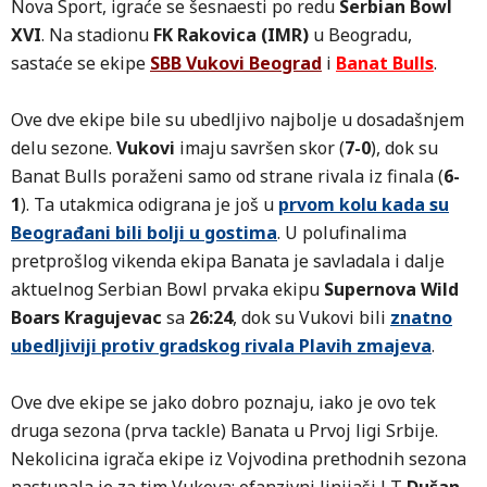
Nova Sport, igraće se šesnaesti po redu
Serbian Bowl
XVI
. Na stadionu
FK Rakovica (IMR)
u Beogradu,
sastaće se ekipe
SBB Vukovi Beograd
i
Banat Bulls
.
Ove dve ekipe bile su ubedljivo najbolje u dosadašnjem
delu sezone.
Vukovi
imaju savršen skor (
7-0
), dok su
Banat Bulls poraženi samo od strane rivala iz finala (
6-
1
). Ta utakmica odigrana je još u
prvom kolu kada su
Beograđani bili bolji u gostima
. U polufinalima
pretprošlog vikenda ekipa Banata je savladala i dalje
aktuelnog Serbian Bowl prvaka ekipu
Supernova
Wild
Boars Kragujevac
sa
26:24
, dok su Vukovi bili
znatno
ubedljiviji protiv gradskog rivala Plavih zmajeva
.
Ove dve ekipe se jako dobro poznaju, iako je ovo tek
druga sezona (prva tackle) Banata u Prvoj ligi Srbije.
Nekolicina igrača ekipe iz Vojvodina prethodnih sezona