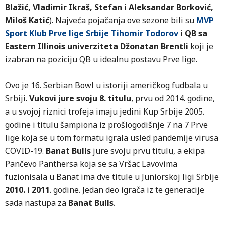
Blažić, Vladimir Ikraš, Stefan i Aleksandar Borković,
Miloš Katić
). Najveća pojačanja ove sezone bili su
MVP
Sport Klub Prve lige Srbije Tihomir Todorov
i
QB sa
Eastern Illinois univerziteta Džonatan Brentli
koji je
izabran na poziciju QB u idealnu postavu Prve lige.
Ovo je 16. Serbian Bowl u istoriji američkog fudbala u
Srbiji.
Vukovi jure svoju 8. titulu
, prvu od 2014. godine,
a u svojoj riznici trofeja imaju jedini Kup Srbije 2005.
godine i titulu šampiona iz prošlogodišnje 7 na 7 Prve
lige koja se u tom formatu igrala usled pandemije virusa
COVID-19.
Banat Bulls
jure svoju prvu titulu, a ekipa
Pančevo Panthersa koja se sa Vršac Lavovima
fuzionisala u Banat ima dve titule u Juniorskoj ligi Srbije
2010. i 2011
. godine. Jedan deo igrača iz te generacije
sada nastupa za
Banat Bulls
.