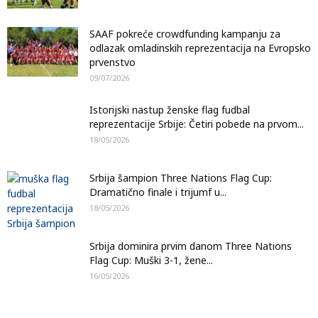
SAAF pokreće crowdfunding kampanju za
odlazak omladinskih reprezentacija na Evropsko
prvenstvo
09/07/2026
Istorijski nastup ženske flag fudbal
reprezentacije Srbije: Četiri pobede na prvom...
18/05/2026
Srbija šampion Three Nations Flag Cup:
Dramatično finale i trijumf u...
18/05/2026
Srbija dominira prvim danom Three Nations
Flag Cup: Muški 3-1, žene...
16/05/2026