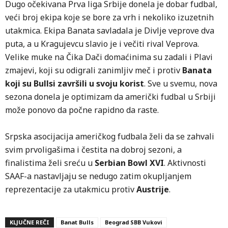
Dugo očekivana Prva liga Srbije donela je dobar fudbal,
veći broj ekipa koje se bore za vrh i nekoliko izuzetnih
utakmica. Ekipa Banata savladala je Divlje veprove dva
puta, a u Kragujevcu slavio je i večiti rival Veprova.
Velike muke na Čika Dači domaćinima su zadali i Plavi
zmajevi, koji su odigrali zanimljiv meč i protiv
Banata
koji su Bullsi završili u svoju korist
. Sve u svemu, nova
sezona donela je optimizam da američki fudbal u Srbiji
može ponovo da počne rapidno da raste.
Srpska asocijacija američkog fudbala želi da se zahvali
svim prvoligašima i čestita na dobroj sezoni, a
finalistima želi sreću u
Serbian Bowl XVI
. Aktivnosti
SAAF-a nastavljaju se nedugo zatim okupljanjem
reprezentacije za utakmicu protiv
Austrije
.
KLJUČNE REČI
Banat Bulls
Beograd SBB Vukovi