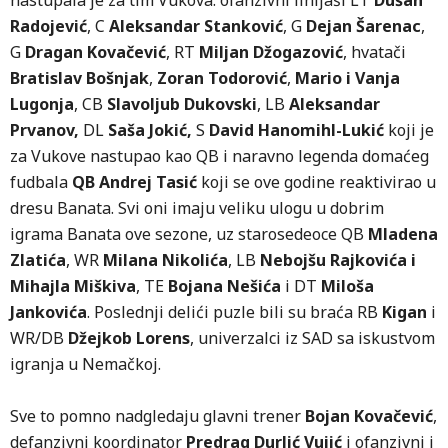
nastupala je za tim Vukova: ofanzivni linijaši LT
Dušan
Radojević
, C
Aleksandar Stanković
, G
Dejan Šarenac
,
G
Dragan Kovačević
, RT
Miljan Džogazović
, hvatači
Bratislav Bošnjak
,
Zoran Todorović
,
Mario i Vanja
Lugonja
, CB
Slavoljub Dukovski
, LB
Aleksandar
Prvanov,
DL
Saša Jokić,
S
David Hanomihl-Lukić
koji je
za Vukove nastupao kao QB i naravno legenda domaćeg
fudbala
QB Andrej Tasić
koji se ove godine reaktivirao u
dresu Banata. Svi oni imaju veliku ulogu u dobrim
igrama Banata ove sezone, uz starosedeoce QB
Mladena
Zlatića
, WR
Milana Nikolića
, LB
Nebojšu Rajkovića i
Mihajla Miškiva
, TE
Bojana Nešića
i DT
Miloša
Jankovića
. Poslednji delići puzle bili su braća RB
Kigan
i
WR/DB
Džejkob Lorens
, univerzalci iz SAD sa iskustvom
igranja u Nemačkoj.
Sve to pomno nadgledaju glavni trener
Bojan Kovačević
,
defanzivni koordinator
Predrag Durlić Vujić
i ofanzivni i