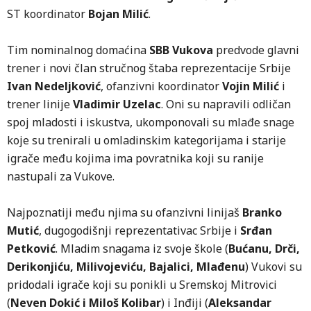
ST koordinator
Bojan Milić
.
Tim nominalnog domaćina
SBB Vukova
predvode glavni
trener i novi član stručnog štaba reprezentacije Srbije
Ivan Nedeljković
, ofanzivni koordinator
Vojin Milić
i
trener linije
Vladimir Uzelac
. Oni su napravili odličan
spoj mladosti i iskustva, ukomponovali su mlađe snage
koje su trenirali u omladinskim kategorijama i starije
igrače među kojima ima povratnika koji su ranije
nastupali za Vukove.
Najpoznatiji među njima su ofanzivni linijaš
Branko
Mutić
, dugogodišnji reprezentativac Srbije i
Srđan
Petković
. Mladim snagama iz svoje škole (
Bućanu, Drči,
Derikonjiću, Milivojeviću, Bajalici, Mlađenu
) Vukovi su
pridodali igrače koji su ponikli u Sremskoj Mitrovici
(
Neven Dokić i Miloš Kolibar
) i Inđiji (
Aleksandar