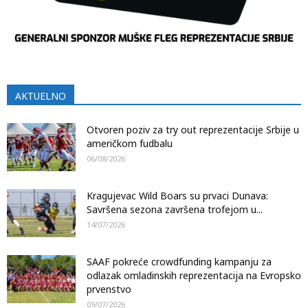
AKTUELNO
Otvoren poziv za try out reprezentacije Srbije u
američkom fudbalu
06/08/2026
Kragujevac Wild Boars su prvaci Dunava:
Savršena sezona završena trofejom u...
14/07/2026
SAAF pokreće crowdfunding kampanju za
odlazak omladinskih reprezentacija na Evropsko
prvenstvo
09/07/2026