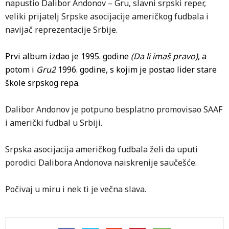
napustio Dalibor Andonov – Gru, slavni srpski reper,
veliki prijatelj Srpske asocijacije američkog fudbala i
navijač reprezentacije Srbije.
Prvi album izdao je 1995. godine
(Da li imaš pravo)
, a
potom i
Gru2
1996. godine, s kojim je postao lider stare
škole srpskog repa
.
Dalibor Andonov je potpuno besplatno promovisao SAAF
i američki fudbal u Srbiji.
Srpska asocijacija američkog fudbala želi da uputi
porodici Dalibora Andonova naiskrenije saučešće.
Počivaj u miru i nek ti je večna slava.