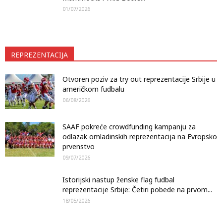
01/07/2026
REPREZENTACIJA
Otvoren poziv za try out reprezentacije Srbije u
američkom fudbalu
06/08/2026
SAAF pokreće crowdfunding kampanju za
odlazak omladinskih reprezentacija na Evropsko
prvenstvo
09/07/2026
Istorijski nastup ženske flag fudbal
reprezentacije Srbije: Četiri pobede na prvom...
18/05/2026