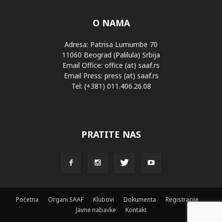
O NAMA
Adresa: Patrisa Lumumbe 70
11060 Beograd (Palilula) Srbija
Email Office: office (at) saaf.rs
Email Press: press (at) saaf.rs
Tel: (+381) 011.406.26.08
PRATITE NAS
Početna
Organi SAAF
Klubovi
Dokumenta
Registracije
Javne nabavke
Kontakt