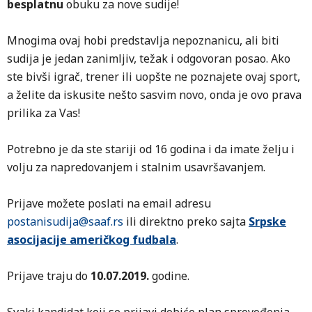
besplatnu
obuku za nove sudije!
Mnogima ovaj hobi predstavlja nepoznanicu, ali biti
sudija je jedan zanimljiv, težak i odgovoran posao. Ako
ste bivši igrač, trener ili uopšte ne poznajete ovaj sport,
a želite da iskusite nešto sasvim novo, onda je ovo prava
prilika za Vas!
Potrebno je da ste stariji od 16 godina i da imate želju i
volju za napredovanjem i stalnim usavršavanjem.
Prijave možete poslati na email adresu
postanisudija@saaf.rs
ili direktno preko sajta
Srpske
asocijacije američkog fudbala
.
Prijave traju do
10.07.2019.
godine.