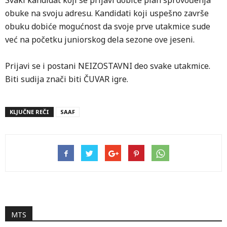
Svaki kandidat koji se prijavi dobiće plan sprovođenja
obuke na svoju adresu. Kandidati koji uspešno završe
obuku dobiće mogućnost da svoje prve utakmice sude
već na početku juniorskog dela sezone ove jeseni.
Prijavi se i postani NEIZOSTAVNI deo svake utakmice.
Biti sudija znači biti ČUVAR igre.
KLJUČNE REČI
SAAF
MTS