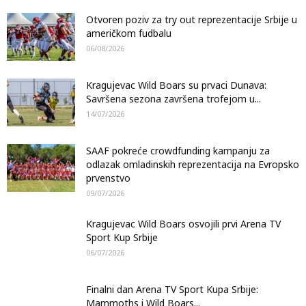
Otvoren poziv za try out reprezentacije Srbije u
američkom fudbalu
06/08/2026
Kragujevac Wild Boars su prvaci Dunava:
Savršena sezona završena trofejom u...
14/07/2026
SAAF pokreće crowdfunding kampanju za
odlazak omladinskih reprezentacija na Evropsko
prvenstvo
09/07/2026
Kragujevac Wild Boars osvojili prvi Arena TV
Sport Kup Srbije
06/07/2026
Finalni dan Arena TV Sport Kupa Srbije:
Mammoths i Wild Boars...