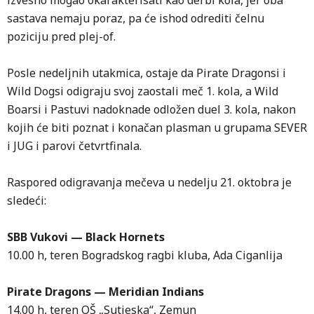
izvesno mogao okarakterisati kao derbi kola, jer oba
sastava nemaju poraz, pa će ishod odrediti čelnu
poziciju pred plej-of.
Posle nedeljnih utakmica, ostaje da Pirate Dragonsi i
Wild Dogsi odigraju svoj zaostali meč 1. kola, a Wild
Boarsi i Pastuvi nadoknade odložen duel 3. kola, nakon
kojih će biti poznat i konačan plasman u grupama SEVER
i JUG i parovi četvrtfinala.
Raspored odigravanja mečeva u nedelju 21. oktobra je
sledeći:
SBB Vukovi — Black Hornets
10.00 h, teren Bogradskog ragbi kluba, Ada Ciganlija
Pirate Dragons — Meridian Indians
14.00 h, teren OŠ „Sutjeska“, Zemun