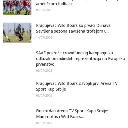
američkom fudbalu
06/08/2026
Kragujevac Wild Boars su prvaci Dunava:
Savršena sezona završena trofejom u...
14/07/2026
SAAF pokreće crowdfunding kampanju za
odlazak omladinskih reprezentacija na Evropsko
prvenstvo
09/07/2026
Kragujevac Wild Boars osvojili prvi Arena TV
Sport Kup Srbije
06/07/2026
Finalni dan Arena TV Sport Kupa Srbije:
Mammoths i Wild Boars...
01/07/2026