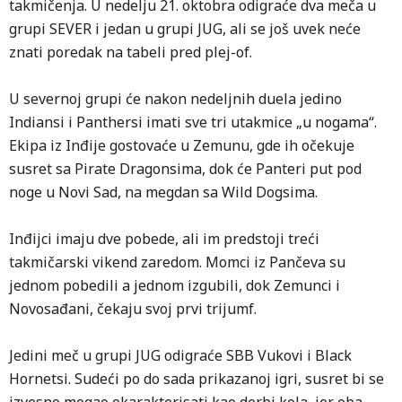
takmičenja. U nedelju 21. oktobra odigraće dva meča u
grupi SEVER i jedan u grupi JUG, ali se još uvek neće
znati poredak na tabeli pred plej-of.
U severnoj grupi će nakon nedeljnih duela jedino
Indiansi i Panthersi imati sve tri utakmice „u nogama“.
Ekipa iz Inđije gostovaće u Zemunu, gde ih očekuje
susret sa Pirate Dragonsima, dok će Panteri put pod
noge u Novi Sad, na megdan sa Wild Dogsima.
Inđijci imaju dve pobede, ali im predstoji treći
takmičarski vikend zaredom. Momci iz Pančeva su
jednom pobedili a jednom izgubili, dok Zemunci i
Novosađani, čekaju svoj prvi trijumf.
Jedini meč u grupi JUG odigraće SBB Vukovi i Black
Hornetsi. Sudeći po do sada prikazanoj igri, susret bi se