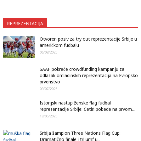
REPREZENTACIJA
Otvoren poziv za try out reprezentacije Srbije u
američkom fudbalu
06/08/2026
SAAF pokreće crowdfunding kampanju za
odlazak omladinskih reprezentacija na Evropsko
prvenstvo
09/07/2026
Istorijski nastup ženske flag fudbal
reprezentacije Srbije: Četiri pobede na prvom...
18/05/2026
Srbija šampion Three Nations Flag Cup:
Dramatično finale i trijumf u...