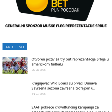
AKTUELNO
Otvoren poziv za try out reprezentacije Srbije u
američkom fudbalu
06/08/2026
Kragujevac Wild Boars su prvaci Dunava:
Savršena sezona završena trofejom u...
14/07/2026
SAAF pokreće crowdfunding kampanju za