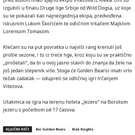
pred sobom imati sjajnu ekipu Vitezova iz Kleka. Oni su
izgubili u finalu Druge lige Srbije od Wild Dogsa, uz koje
su se pokazali kao najnezgodnija ekipa, predvođena
iskusnim Lukom Škorićem te odličnim trkačem Majklom
Lorensom Tomasom.
Klečani su na put povratka u najviši rang krenuli još
prošle sezone, i to iz treće lige, kroz koju su se praktično
„prošetali“, da bi u ovoj jasno stavili do znanja da žele na
još jedan stepenik više. Stoga će Golden Bearsi imati vrlo
težak zadatak — odupreti se odličnoj igri trčanjem
Vitezova.
Utakmica se igra na terenu hotela „Jezero“ na Borskom
jezeru s početkom od 17 časova.
KLJUČNE REČI
Bor Golden Bears
Klek Knights