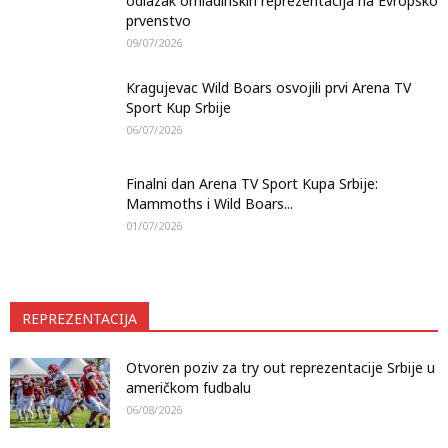
odlazak omladinskih reprezentacija na Evropsko
prvenstvo
09/07/2026
Kragujevac Wild Boars osvojili prvi Arena TV
Sport Kup Srbije
06/07/2026
Finalni dan Arena TV Sport Kupa Srbije:
Mammoths i Wild Boars...
01/07/2026
REPREZENTACIJA
Otvoren poziv za try out reprezentacije Srbije u
američkom fudbalu
06/08/2026