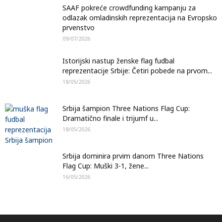
SAAF pokreće crowdfunding kampanju za
odlazak omladinskih reprezentacija na Evropsko
prvenstvo
09/07/2026
Istorijski nastup ženske flag fudbal
reprezentacije Srbije: Četiri pobede na prvom...
18/05/2026
Srbija šampion Three Nations Flag Cup:
Dramatično finale i trijumf u...
18/05/2026
Srbija dominira prvim danom Three Nations
Flag Cup: Muški 3-1, žene...
16/05/2026