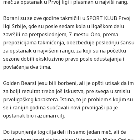
meč za opstanak u Prvoj ligi i plasman u najviši rang.
Borani su se ove godine takmičili u SPORT KLUB Prvoj
ligi Srbije, gde su posle sedam kola u ligaškom delu
završili na pretposlednjem, 7. mestu. Ono, prema
prepozicijama takmičenja, obezbeđuje poslednju šansu
za opstanak u najvišem rangu, za koji su na početku
sezone dobili ekskluzivno pravo posle odustajanja i
povlačenja dva tima.
Golden Bearsi jesu bili borbeni, ali je opšti utisak da im
za bolji rezultat treba još iskustva, pre svega u smislu
prvoligaškog karaktera. Istina, to je problem s kojim su
se i ranijih godina suočavali novi prvoligaši pa je
opstanak bio razuman cilj.
Do ispunjenja tog cilja deli ih samo jedan meč, ali će