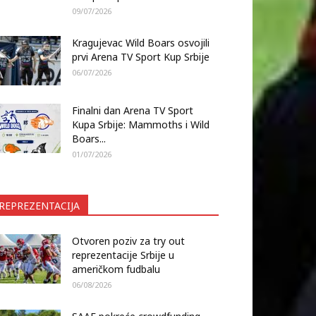
09/07/2026
Kragujevac Wild Boars osvojili
prvi Arena TV Sport Kup Srbije
06/07/2026
Finalni dan Arena TV Sport
Kupa Srbije: Mammoths i Wild
Boars...
01/07/2026
REPREZENTACIJA
Otvoren poziv za try out
reprezentacije Srbije u
američkom fudbalu
06/08/2026