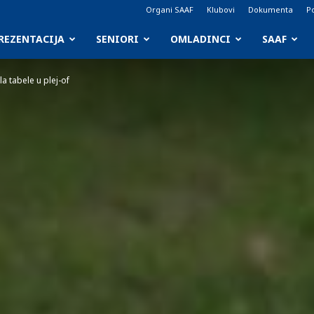
Organi SAAF
Klubovi
Dokumenta
Po
REZENTACIJA
SENIORI
OMLADINCI
SAAF
la tabele u plej-of