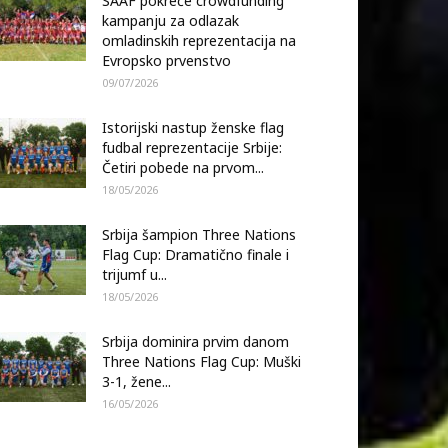
SAAF pokreće crowdfunding
kampanju za odlazak
omladinskih reprezentacija na
Evropsko prvenstvo
09/07/2026
Istorijski nastup ženske flag
fudbal reprezentacije Srbije:
Četiri pobede na prvom...
18/05/2026
Srbija šampion Three Nations
Flag Cup: Dramatično finale i
trijumf u...
18/05/2026
Srbija dominira prvim danom
Three Nations Flag Cup: Muški
3-1, žene...
16/05/2026