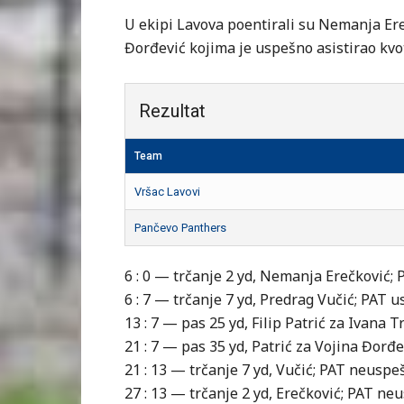
U ekipi Lavova poentirali su Nemanja Ereč
Đorđević kojima je uspešno asistirao kvot
Rezultat
Team
Vršac Lavovi
Pančevo Panthers
6 : 0 — trčanje 2 yd, Nemanja Erečković;
6 : 7 — trčanje 7 yd, Predrag Vučić; PAT 
13 : 7 — pas 25 yd, Filip Patrić za Ivana
21 : 7 — pas 35 yd, Patrić za Vojina Đorđ
21 : 13 — trčanje 7 yd, Vučić; PAT neuspe
27 : 13 — trčanje 2 yd, Erečković; PAT n