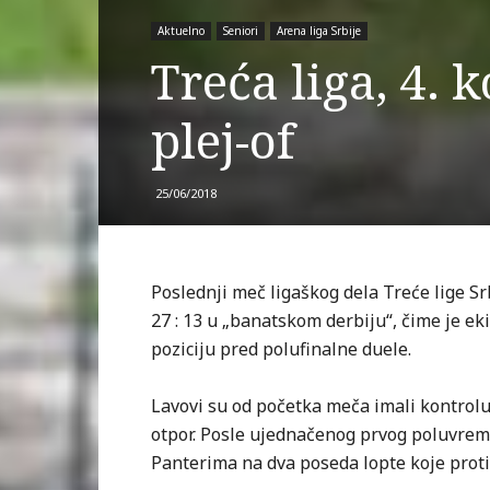
Aktuelno
Seniori
Arena liga Srbije
Treća liga, 4. 
plej-of
25/06/2018
Poslednji meč ligaškog dela Treće lige S
27 : 13 u „banatskom derbiju“, čime je eki
poziciju pred polufinalne duele.
Lavovi su od početka meča imali kontrolu,
otpor. Posle ujednačenog prvog poluvrem
Panterima na dva poseda lopte koje proti