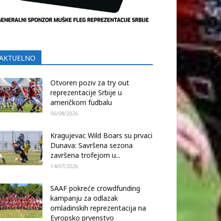
AKTUELNO
Otvoren poziv za try out
reprezentacije Srbije u
američkom fudbalu
06/08/2026
Kragujevac Wild Boars su prvaci
Dunava: Savršena sezona
završena trofejom u...
14/07/2026
SAAF pokreće crowdfunding
kampanju za odlazak
omladinskih reprezentacija na
Evropsko prvenstvo