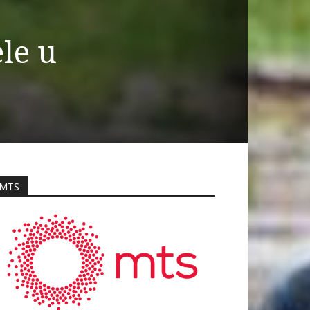
ele u
MTS