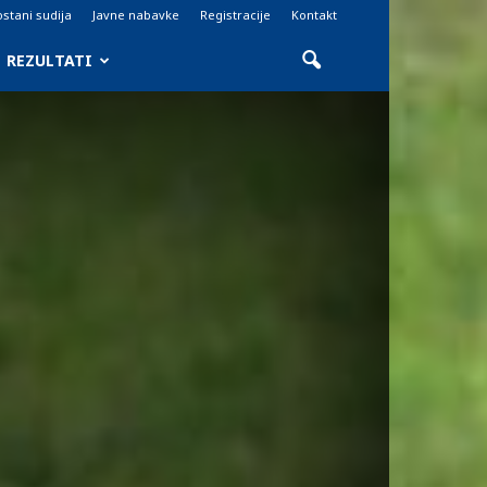
stani sudija
Javne nabavke
Registracije
Kontakt
REZULTATI