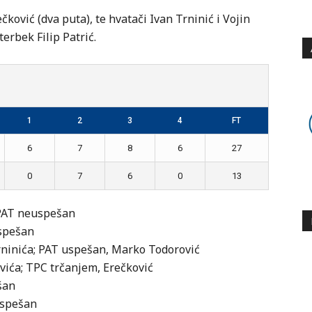
ković (dva puta), te hvatači Ivan Trninić i Vojin
erbek Filip Patrić.
1
2
3
4
FT
6
7
8
6
27
0
7
6
0
13
 PAT neuspešan
uspešan
 Trninića; PAT uspešan, Marko Todorović
evića; TPC trčanjem, Erečković
šan
euspešan