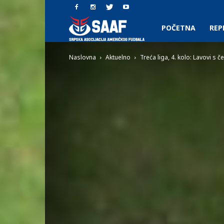
SAAF.rs
POČETNA
REP
Naslovna
Aktuelno
Treća liga, 4. kolo: Lavovi s če