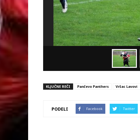
KLJUČNE REČI
Pančevo Panthers
Vršac Lavovi
PODELI
Facebook
Twitter