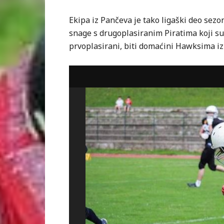
Ekipa iz Pančeva je tako ligaški deo sezon
snage s drugoplasiranim Piratima koji su 
prvoplasirani, biti domaćini Hawksima i