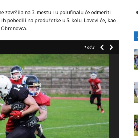
e završila na 3. mestu i u polufinalu će odmeriti
ih pobedili na produžetke u 5. kolu. Lavovi će, kao
z Obrenovca.
1
od 3