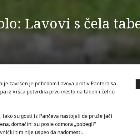
kolo: Lavovi s čela tab
rbije završen je pobedom Lavova protiv Pantera sa
pa iz Vršca potvrdila prvo mesto na tabeli i čelnu
 iako su gosti iz Pančeva nastojali da pruže jači
ena, domaćini su posle odmora „pobegli“
vnički tim nije uspeo da nadomesti.