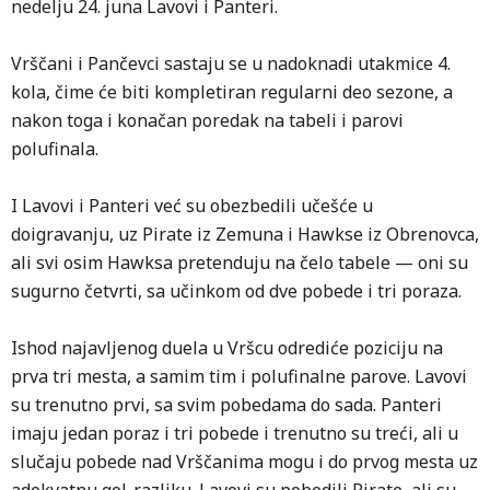
nedelju 24. juna Lavovi i Panteri.
Vrščani i Pančevci sastaju se u nadoknadi utakmice 4.
kola, čime će biti kompletiran regularni deo sezone, a
nakon toga i konačan poredak na tabeli i parovi
polufinala.
I Lavovi i Panteri već su obezbedili učešće u
doigravanju, uz Pirate iz Zemuna i Hawkse iz Obrenovca,
ali svi osim Hawksa pretenduju na čelo tabele — oni su
sugurno četvrti, sa učinkom od dve pobede i tri poraza.
Ishod najavljenog duela u Vršcu odrediće poziciju na
prva tri mesta, a samim tim i polufinalne parove. Lavovi
su trenutno prvi, sa svim pobedama do sada. Panteri
imaju jedan poraz i tri pobede i trenutno su treći, ali u
slučaju pobede nad Vrščanima mogu i do prvog mesta uz