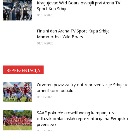
Kragujevac Wild Boars osvojili prvi Arena TV
Sport Kup Srbije
06/07/2026
Finalni dan Arena TV Sport Kupa Srbije:
Mammoths i Wild Boars...
01/07/2026
REPREZENTACIJA
Otvoren poziv za try out reprezentacije Srbije u
američkom fudbalu
06/08/2026
SAAF pokreće crowdfunding kampanju za
odlazak omladinskih reprezentacija na Evropsko
prvenstvo
09/07/2026