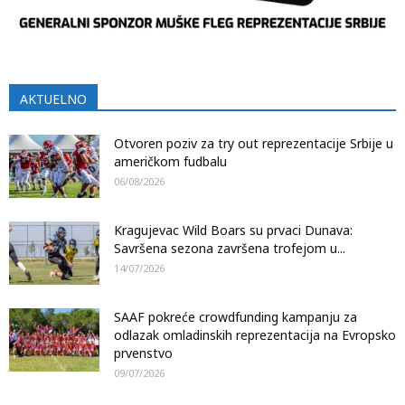
AKTUELNO
Otvoren poziv za try out reprezentacije Srbije u
američkom fudbalu
06/08/2026
Kragujevac Wild Boars su prvaci Dunava:
Savršena sezona završena trofejom u...
14/07/2026
SAAF pokreće crowdfunding kampanju za
odlazak omladinskih reprezentacija na Evropsko
prvenstvo
09/07/2026