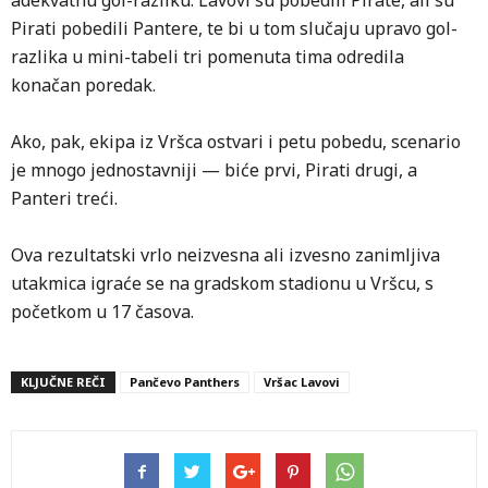
adekvatnu gol-razliku. Lavovi su pobedili Pirate, ali su
Pirati pobedili Pantere, te bi u tom slučaju upravo gol-
razlika u mini-tabeli tri pomenuta tima odredila
konačan poredak.
Ako, pak, ekipa iz Vršca ostvari i petu pobedu, scenario
je mnogo jednostavniji — biće prvi, Pirati drugi, a
Panteri treći.
Ova rezultatski vrlo neizvesna ali izvesno zanimljiva
utakmica igraće se na gradskom stadionu u Vršcu, s
početkom u 17 časova.
KLJUČNE REČI
Pančevo Panthers
Vršac Lavovi