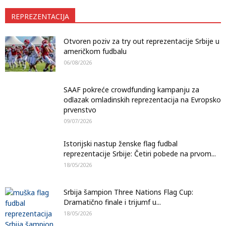
REPREZENTACIJA
Otvoren poziv za try out reprezentacije Srbije u
američkom fudbalu
06/08/2026
SAAF pokreće crowdfunding kampanju za
odlazak omladinskih reprezentacija na Evropsko
prvenstvo
09/07/2026
Istorijski nastup ženske flag fudbal
reprezentacije Srbije: Četiri pobede na prvom...
18/05/2026
Srbija šampion Three Nations Flag Cup:
Dramatično finale i trijumf u...
18/05/2026