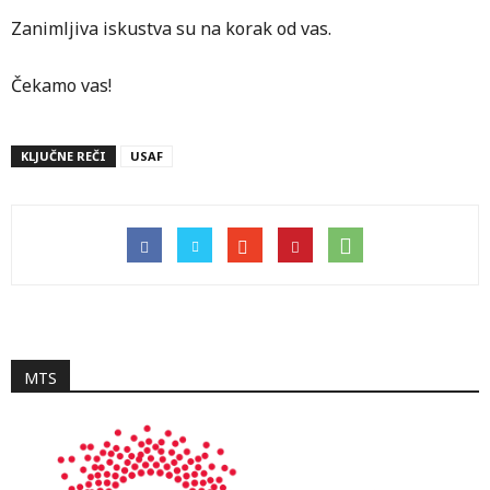
Zanimljiva iskustva su na korak od vas.
Čekamo vas!
KLJUČNE REČI
USAF
MTS