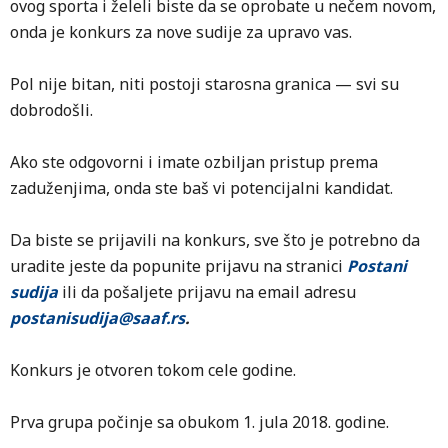
ovog sporta i želeli biste da se oprobate u nečem novom,
onda je konkurs za nove sudije za upravo vas.
Pol nije bitan, niti postoji starosna granica — svi su
dobrodošli.
Ako ste odgovorni i imate ozbiljan pristup prema
zaduženjima, onda ste baš vi potencijalni kandidat.
Da biste se prijavili na konkurs, sve što je potrebno da
uradite jeste da popunite prijavu na stranici
Postani
sudija
ili da pošaljete prijavu na email adresu
postanisudija@saaf.rs
.
Konkurs je otvoren tokom cele godine.
Prva grupa počinje sa obukom 1. jula 2018. godine.