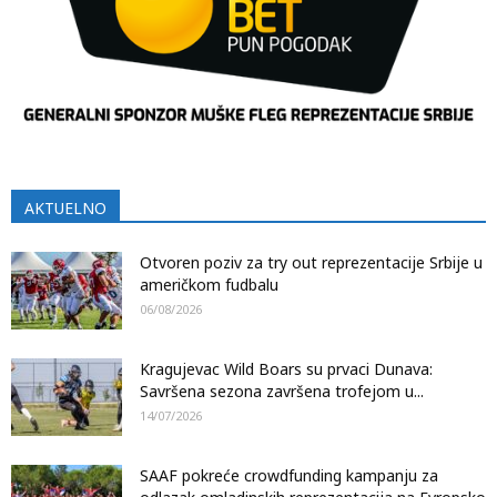
AKTUELNO
Otvoren poziv za try out reprezentacije Srbije u
američkom fudbalu
06/08/2026
Kragujevac Wild Boars su prvaci Dunava:
Savršena sezona završena trofejom u...
14/07/2026
SAAF pokreće crowdfunding kampanju za