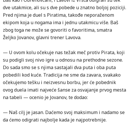
Baš kao i Obrenovčani, i Lavovi iz Vršca odigrali su tek
dve utakmice, ali su s dve pobede u znatno boljoj poziciji.
Pred njima je duel s Piratima, takođe neporaženom
ekipom koja u nogama ima i jednu utakmicu više. Baš
zbog toga ne može se govoriti o favoritima, smatra
Željko Jovanov, glavni trener Lavova.
— U ovom kolu očekuje nas težak meč protiv Pirata, koji
su podigli svoj nivo igre u odnosu na prethodne sezone.
Do sada smo se s njima sastajali dva puta i oba puta
pobedili kod kuće. Tradicija ne sme da zavara, svakako
očekujemo tešku i neizvesnu borbu, jer će pobednik
ovog duela imati najveće šanse za osvajanje prvog mesta
na tabeli — ocenio je Jovanov, te dodao:
— Naš cilj je jasan. Daćemo svoj maksimum i nadamo se
da ćemo odigrati najbolje kada je najpotrebnije.