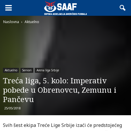
Naslovna
Aktuelno
Aktuelno
Seniori
Arena liga Srbije
Treća liga, 5. kolo: Imperativ
pobede u Obrenovcu, Zemunu i
Pančevu
25/05/2018
Svih šest ekipa Treće Lige Srbije izaći će predstojećeg