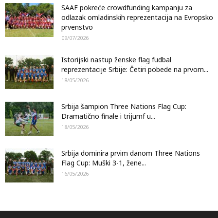
SAAF pokreće crowdfunding kampanju za
odlazak omladinskih reprezentacija na Evropsko
prvenstvo
09/07/2026
Istorijski nastup ženske flag fudbal
reprezentacije Srbije: Četiri pobede na prvom...
18/05/2026
Srbija šampion Three Nations Flag Cup:
Dramatično finale i trijumf u...
18/05/2026
Srbija dominira prvim danom Three Nations
Flag Cup: Muški 3-1, žene...
16/05/2026