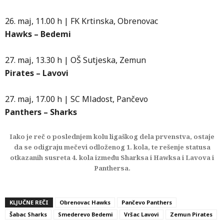
26. maj, 11.00 h | FK Krtinska, Obrenovac
Hawks – Bedemi
27. maj, 13.30 h | OŠ Sutjeska, Zemun
Pirates – Lavovi
27. maj, 17.00 h | SC Mladost, Pančevo
Panthers – Sharks
Iako je reč o poslednjem kolu ligaškog dela prvenstva, ostaje
da se odigraju mečevi odloženog 1. kola, te rešenje statusa
otkazanih susreta 4. kola između Sharksa i Hawksa i Lavova i
Panthersa.
KLJUČNE REČI
Obrenovac Hawks
Pančevo Panthers
Šabac Sharks
Smederevo Bedemi
Vršac Lavovi
Zemun Pirates