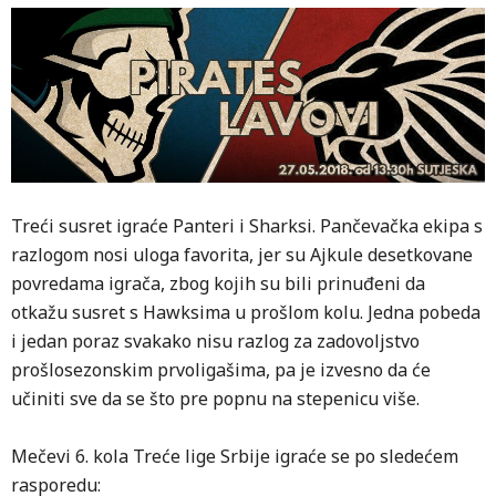
Treći susret igraće Panteri i Sharksi. Pančevačka ekipa s
razlogom nosi uloga favorita, jer su Ajkule desetkovane
povredama igrača, zbog kojih su bili prinuđeni da
otkažu susret s Hawksima u prošlom kolu. Jedna pobeda
i jedan poraz svakako nisu razlog za zadovoljstvo
prošlosezonskim prvoligašima, pa je izvesno da će
učiniti sve da se što pre popnu na stepenicu više.
Mečevi 6. kola Treće lige Srbije igraće se po sledećem
rasporedu: