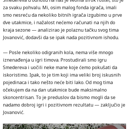
Smedereva u odnosu na nas je veoma širok roster, što je
za svaku pohvalu. Mi, osim malog fonda igrača, imali
smo nesreću da nekoliko bitnih igrača izgubimo u prve
dve utakmice, i nažalost nećemo računati na njih do
kraja sezone — analizirao je polaznu tačku svog tima
Jovanović, dodavši da se ipak nada pozitivnom ishodu.
— Posle nekoliko odigranih kola, nema više mnogo
iznenađenja u igri timova. Prostudirali smo igru
Smedereva i uočili neke mane koje ćemo pokušati da
iskoristimo. Ipak, to je tim koji ima veliki broj iskusnih
pojedinaca i tako nešto neće biti lako. Od mog tima
očekujem da na dan utakmice bude maksimalno
skoncentrisan. To je preduslov da bismo mogli da se
nadamo dobroj igri i pozitivnom rezultatu — zaključio je
Jovanović.