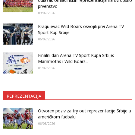
odlazak omladinskih reprezentacija na Evropsko
prvenstvo
09/07/2026
Kragujevac Wild Boars osvojili prvi Arena TV
Sport Kup Srbije
06/07/2026
Finalni dan Arena TV Sport Kupa Srbije:
Mammoths i Wild Boars...
01/07/2026
REPREZENTACIJA
Otvoren poziv za try out reprezentacije Srbije u
američkom fudbalu
06/08/2026