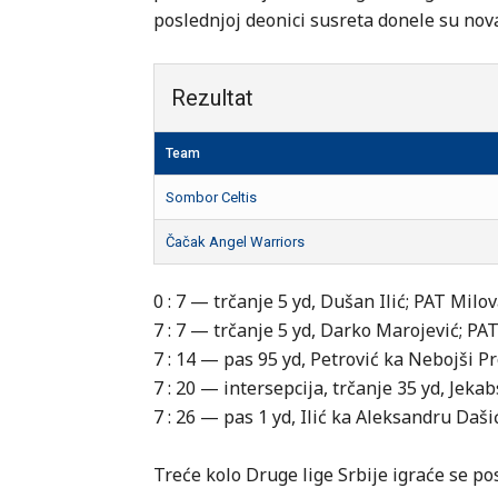
poslednjoj deonici susreta donele su nov
Rezultat
Team
Sombor Celtis
Čačak Angel Warriors
0 : 7 — trčanje 5 yd, Dušan Ilić; PAT Milo
7 : 7 — trčanje 5 yd, Darko Marojević; P
7 : 14 — pas 95 yd, Petrović ka Nebojši Pr
7 : 20 — intersepcija, trčanje 35 yd, Jek
7 : 26 — pas 1 yd, Ilić ka Aleksandru Da
Treće kolo Druge lige Srbije igraće se po