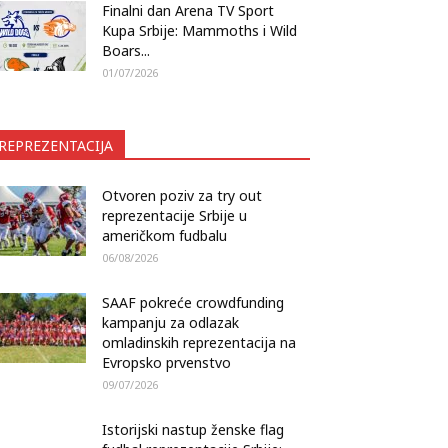
Finalni dan Arena TV Sport
Kupa Srbije: Mammoths i Wild
Boars...
01/07/2026
REPREZENTACIJA
Otvoren poziv za try out
reprezentacije Srbije u
američkom fudbalu
06/08/2026
SAAF pokreće crowdfunding
kampanju za odlazak
omladinskih reprezentacija na
Evropsko prvenstvo
09/07/2026
Istorijski nastup ženske flag