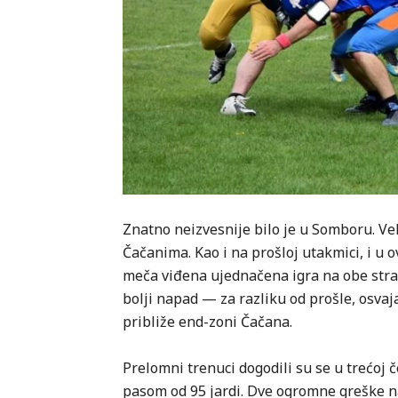
Znatno neizvesnije bilo je u Somboru. Ve
Čačanima. Kao i na prošloj utakmici, i u 
meča viđena ujednačena igra na obe stran
bolji napad — za razliku od prošle, osvaj
približe end-zoni Čačana.
Prelomni trenuci dogodili su se u trećoj č
pasom od 95 jardi. Dve ogromne greške 