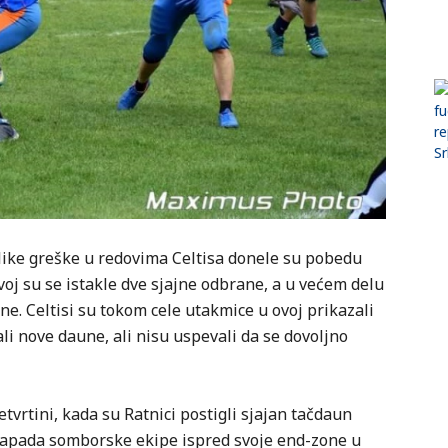
like greške u redovima Celtisa donele su pobedu
ovoj su se istakle dve sjajne odbrane, a u većem delu
e. Celtisi su tokom cele utakmice u ovoj prikazali
ali nove daune, ali nisu uspevali da se dovoljno
etvrtini, kada su Ratnici postigli sjajan tačdaun
napada somborske ekipe ispred svoje end-zone u