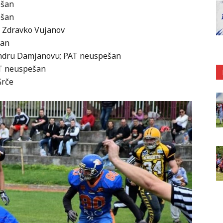
ešan
ešan
T Zdravko Vujanov
šan
sandru Damjanovu; PAT neuspešan
AT neuspešan
Grče