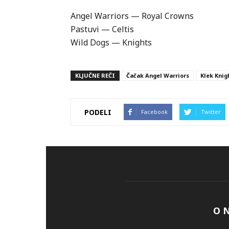
Angel Warriors — Royal Crowns
Pastuvi — Celtis
Wild Dogs — Knights
KLJUČNE REČI
Čačak Angel Warriors
Klek Knig
PODELI
Facebook
Twitter
O 