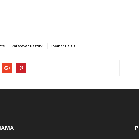
hts
Požarevac Pastuvi
Sombor Celtis
NAMA
P