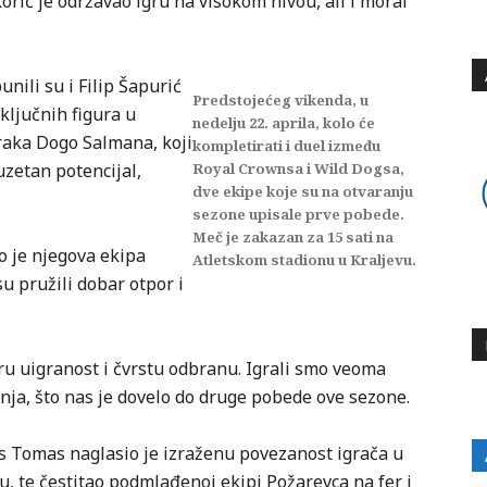
orić je održavao igru na visokom nivou, ali i moral
nili su i Filip Šapurić
Predstojećeg vikenda, u
 ključnih figura u
nedelju 22. aprila, kolo će
raka Dogo Salmana, koji
kompletirati i duel između
uzetan potencijal,
Royal Crownsa i Wild Dogsa,
dve ekipe koje su na otvaranju
sezone upisale prve pobede.
Meč je zakazan za 15 sati na
ko je njegova ekipa
Atletskom stadionu u Kraljevu.
u pružili dobar otpor i
u uigranost i čvrstu odbranu. Igrali smo veoma
nja, što nas je dovelo do druge pobede ove sezone.
 Tomas naglasio je izraženu povezanost igrača u
u, te čestitao podmlađenoj ekipi Požarevca na fer i