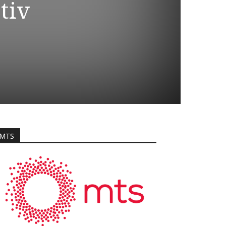
otiv
MTS