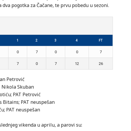
a dva pogotka za Čačane, te prvu pobedu u sezoni.
1
2
3
4
FT
0
7
0
0
7
7
0
7
12
26
van Petrović
AT Nikola Skuban
otiću; PAT Petrović
abs Bitains; PAT neuspešan
šiću; PAT neuspešan
slednjeg vikenda u aprilu, a parovi su: