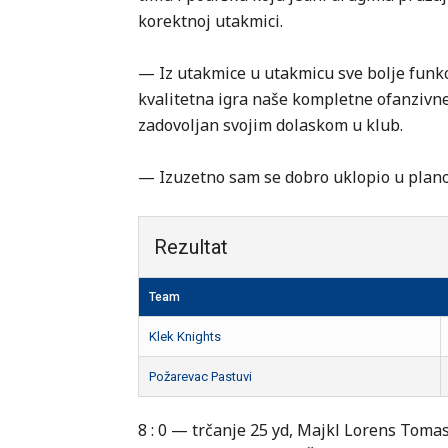
korektnoj utakmici.
— Iz utakmice u utakmicu sve bolje funk
kvalitetna igra naše kompletne ofanzivne
zadovoljan svojim dolaskom u klub.
— Izuzetno sam se dobro uklopio u planov
Rezultat
Team
Klek Knights
Požarevac Pastuvi
8 : 0 — trčanje 25 yd, Majkl Lorens Toma