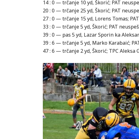
14 : 0 — trčanje 10 yd, Škorić; PAT neusp
20 : 0 — trčanje 25 yd, Škorić; PAT neusp
27 : 0 — trčanje 15 yd, Lorens Tomas; PA
33 : 0 — trčanje 5 yd, Škorić; PAT neuspe
39 : 0 — pas 5 yd, Lazar Sporin ka Alek
39 : 6 — trčanje 5 yd, Marko Karabaić; P
47 : 6 — trčanje 2 yd, Škorić; TPC Aleksa 