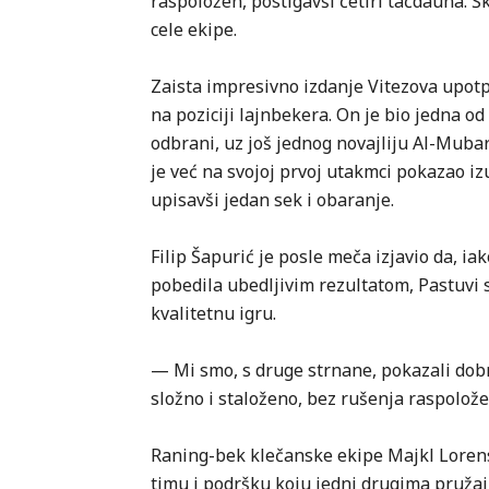
raspoložen, postigavši četiri tačdauna. Šk
cele ekipe.
Zaista impresivno izdanje Vitezova upotpu
na poziciji lajnbekera. On je bio jedna od
odbrani, uz još jednog novajliju Al-Muba
je već na svojoj prvoj utakmci pokazao iz
upisavši jedan sek i obaranje.
Filip Šapurić je posle meča izjavio da, ia
pobedila ubedljivim rezultatom, Pastuvi s
kvalitetnu igru.
— Mi smo, s druge strnane, pokazali dobr
složno i staloženo, bez rušenja raspolože
Raning-bek klečanske ekipe Majkl Lorens
timu i podršku koju jedni drugima pružaj