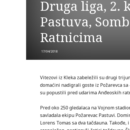
Druga liga, 2. 
Pastuva, Sombo
Ratnicima
17/04/2018
Vitezovi iz Kleka zabeležili su drugi trij
domaćini nadigrali goste iz Požarevca sa 
su popustili pred udarima Anđeoskih ratni
Pred oko 250 gledalaca na Vojnom stadio
savladala ekipu Požarevac Pastuvi. Domi
Lorens Tomas sa dva tačdauna. Takođe, i 