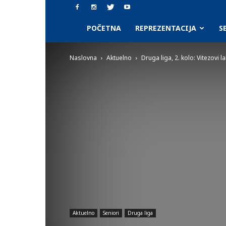
SAAF.rs
POČETNA
REPREZENTACIJA
S
Naslovna
Aktuelno
Druga liga, 2. kolo: Vitezovi 
Aktuelno
Seniori
Druga liga