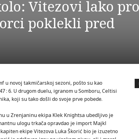
kolo: Vitezovi lako pr
rci poklekli pred
umf u novoj takmičarskoj sezoni, pošto su kao
47 : 6. U drugom duelu, igranom u Somboru, Celtisi
ka, koji su tako došli do svoje prve pobede.
nu u Zrenjaninu ekipa Klek Knightsa ubedljivo je
nantnu ulogu trkača opravdao je import Majkl
kapiten ekipe Vitezova Luka Škorić bio je izuzetno