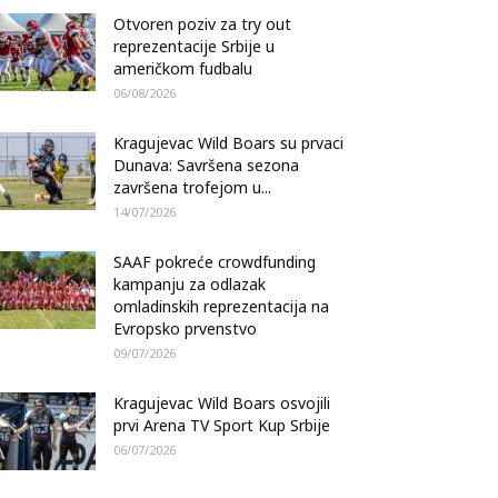
Otvoren poziv za try out
reprezentacije Srbije u
američkom fudbalu
06/08/2026
Kragujevac Wild Boars su prvaci
Dunava: Savršena sezona
završena trofejom u...
14/07/2026
SAAF pokreće crowdfunding
kampanju za odlazak
omladinskih reprezentacija na
Evropsko prvenstvo
09/07/2026
Kragujevac Wild Boars osvojili
prvi Arena TV Sport Kup Srbije
06/07/2026