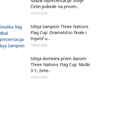
fudbal reprezentacije Srbije:
Četiri pobede na prvom...
18/05/2026
Srbija šampion Three Nations
Flag Cup: Dramatično finale i
trijumf u...
18/05/2026
Srbija dominira prvim danom
Three Nations Flag Cup: Muški
3-1, žene...
16/05/2026