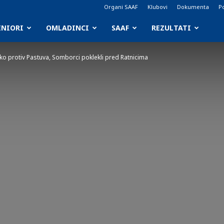
Organi SAAF
Klubovi
Dokumenta
Po
ENIORI
OMLADINCI
SAAF
REZULTATI
lako protiv Pastuva, Somborci poklekli pred Ratnicima