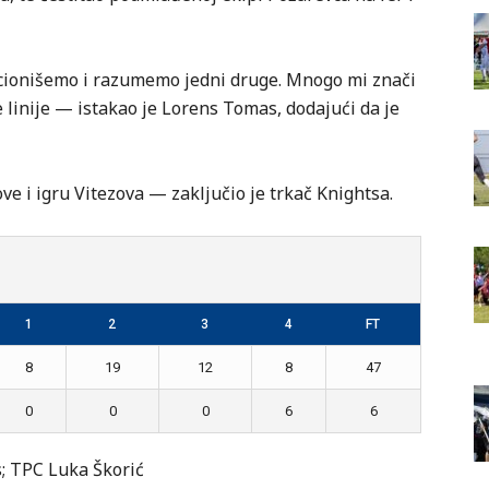
cionišemo i razumemo jedni druge. Mnogo mi znači
 linije — istakao je Lorens Tomas, dodajući da je
e i igru Vitezova — zaključio je trkač Knightsa.
1
2
3
4
FT
8
19
12
8
47
0
0
0
6
6
s; TPC Luka Škorić