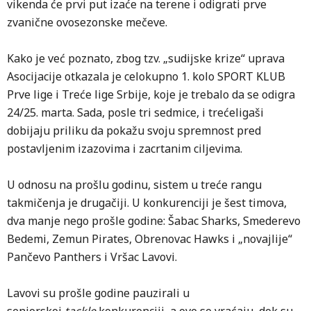
vikenda će prvi put izaće na terene i odigrati prve
zvanične ovosezonske mečeve.
Kako je već poznato, zbog tzv. „sudijske krize“ uprava
Asocijacije otkazala je celokupno 1. kolo SPORT KLUB
Prve lige i Treće lige Srbije, koje je trebalo da se odigra
24/25. marta. Sada, posle tri sedmice, i trećeligaši
dobijaju priliku da pokažu svoju spremnost pred
postavljenim izazovima i zacrtanim ciljevima.
U odnosu na prošlu godinu, sistem u treće rangu
takmičenja je drugačiji. U konkurenciji je šest timova,
dva manje nego prošle godine: Šabac Sharks, Smederevo
Bedemi, Zemun Pirates, Obrenovac Hawks i „novajlije“
Pančevo Panthers i Vršac Lavovi.
Lavovi su prošle godine pauzirali u