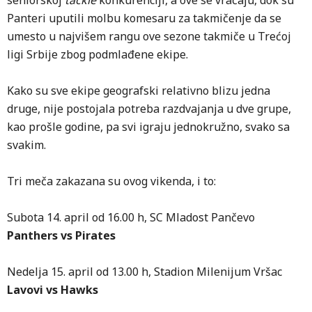
seniorskoj
tackle
konkurenciji, a ove se vraćaju, dok su
Panteri uputili molbu komesaru za takmičenje da se
umesto u najvišem rangu ove sezone takmiče u Trećoj
ligi Srbije zbog podmlađene ekipe.
Kako su sve ekipe geografski relativno blizu jedna
druge, nije postojala potreba razdvajanja u dve grupe,
kao prošle godine, pa svi igraju jednokružno, svako sa
svakim.
Tri meča zakazana su ovog vikenda, i to:
Subota 14. april od 16.00 h, SC Mladost Pančevo
Panthers vs Pirates
Nedelja 15. april od 13.00 h, Stadion Milenijum Vršac
Lavovi vs Hawks