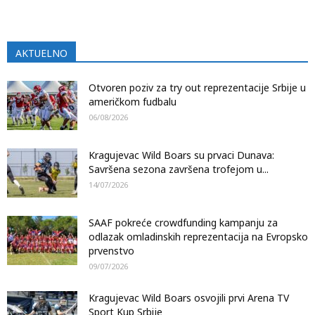
AKTUELNO
Otvoren poziv za try out reprezentacije Srbije u
američkom fudbalu
06/08/2026
Kragujevac Wild Boars su prvaci Dunava:
Savršena sezona završena trofejom u...
14/07/2026
SAAF pokreće crowdfunding kampanju za
odlazak omladinskih reprezentacija na Evropsko
prvenstvo
09/07/2026
Kragujevac Wild Boars osvojili prvi Arena TV
Sport Kup Srbije