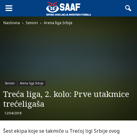
Naslovna
Seniori
Arena liga Srbije
Seniori
Arena liga Srbije
Treća liga, 2. kolo: Prve utakmice
trećeligaša
12/04/2018
Šest ekipa koje se takmiče u Trećoj ligi Srbije ovog