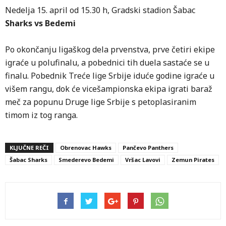
Nedelja 15. april od 15.30 h, Gradski stadion Šabac
Sharks vs Bedemi
Po okončanju ligaškog dela prvenstva, prve četiri ekipe
igraće u polufinalu, a pobednici tih duela sastaće se u
finalu. Pobednik Treće lige Srbije iduće godine igraće u
višem rangu, dok će vicešampionska ekipa igrati baraž
meč za popunu Druge lige Srbije s petoplasiranim
timom iz tog ranga.
KLJUČNE REČI
Obrenovac Hawks
Pančevo Panthers
Šabac Sharks
Smederevo Bedemi
Vršac Lavovi
Zemun Pirates