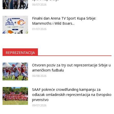
06/07/2026
Finalni dan Arena TV Sport Kupa Srbije:
Mammoths i Wild Boars...
01/07/2026
REPREZENTACIJA
Otvoren poziv za try out reprezentacije Srbije u
američkom fudbalu
06/08/2026
SAAF pokreće crowdfunding kampanju za
odlazak omladinskih reprezentacija na Evropsko
prvenstvo
09/07/2026