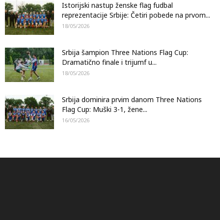
Istorijski nastup ženske flag fudbal
reprezentacije Srbije: Četiri pobede na prvom...
18/05/2026
Srbija šampion Three Nations Flag Cup:
Dramatično finale i trijumf u...
18/05/2026
Srbija dominira prvim danom Three Nations
Flag Cup: Muški 3-1, žene...
16/05/2026