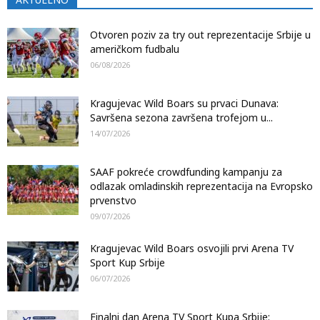
Otvoren poziv za try out reprezentacije Srbije u
američkom fudbalu
06/08/2026
Kragujevac Wild Boars su prvaci Dunava:
Savršena sezona završena trofejom u...
14/07/2026
SAAF pokreće crowdfunding kampanju za
odlazak omladinskih reprezentacija na Evropsko
prvenstvo
09/07/2026
Kragujevac Wild Boars osvojili prvi Arena TV
Sport Kup Srbije
06/07/2026
Finalni dan Arena TV Sport Kupa Srbije: