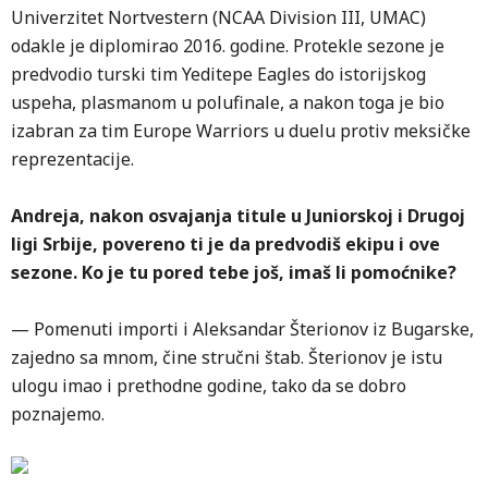
Univerzitet Nortvestern (NCAA Division III, UMAC)
odakle je diplomirao 2016. godine. Protekle sezone je
predvodio turski tim Yeditepe Eagles do istorijskog
uspeha, plasmanom u polufinale, a nakon toga je bio
izabran za tim Europe Warriors u duelu protiv meksičke
reprezentacije.
Andreja, nakon osvajanja titule u Juniorskoj i Drugoj
ligi Srbije, povereno ti je da predvodiš ekipu i ove
sezone. Ko je tu pored tebe još, imaš li pomoćnike?
— Pomenuti importi i Aleksandar Šterionov iz Bugarske,
zajedno sa mnom, čine stručni štab. Šterionov je istu
ulogu imao i prethodne godine, tako da se dobro
poznajemo.