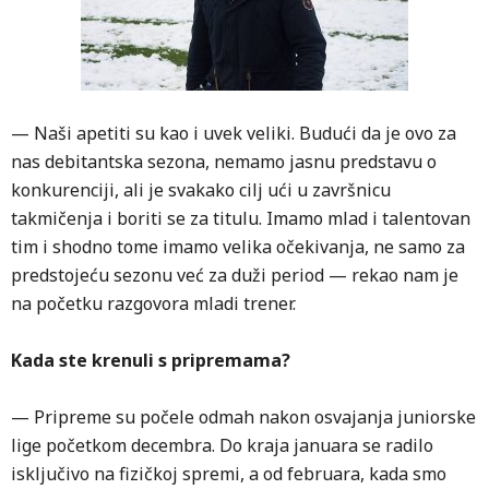
— Naši apetiti su kao i uvek veliki. Budući da je ovo za
nas debitantska sezona, nemamo jasnu predstavu o
konkurenciji, ali je svakako cilj ući u završnicu
takmičenja i boriti se za titulu. Imamo mlad i talentovan
tim i shodno tome imamo velika očekivanja, ne samo za
predstojeću sezonu već za duži period — rekao nam je
na početku razgovora mladi trener.
Kada ste krenuli s pripremama?
— Pripreme su počele odmah nakon osvajanja juniorske
lige početkom decembra. Do kraja januara se radilo
isključivo na fizičkoj spremi, a od februara, kada smo