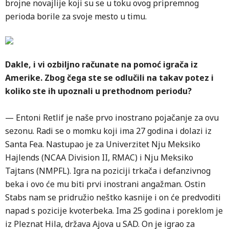
brojne novajlije koji su se u toku ovog pripremnog
perioda borile za svoje mesto u timu.
Dakle, i vi ozbiljno računate na pomoć igrača iz
Amerike. Zbog čega ste se odlučili na takav potez i
koliko ste ih upoznali u prethodnom periodu?
— Entoni Retlif je naše prvo inostrano pojačanje za ovu
sezonu. Radi se o momku koji ima 27 godina i dolazi iz
Santa Fea. Nastupao je za Univerzitet Nju Meksiko
Hajlends (NCAA Division II, RMAC) i Nju Meksiko
Tajtans (NMPFL). Igra na poziciji trkača i defanzivnog
beka i ovo će mu biti prvi inostrani angažman. Ostin
Stabs nam se pridružio neštko kasnije i on će predvoditi
napad s pozicije kvoterbeka. Ima 25 godina i poreklom je
iz Pleznat Hila, država Ajova u SAD. On je igrao za