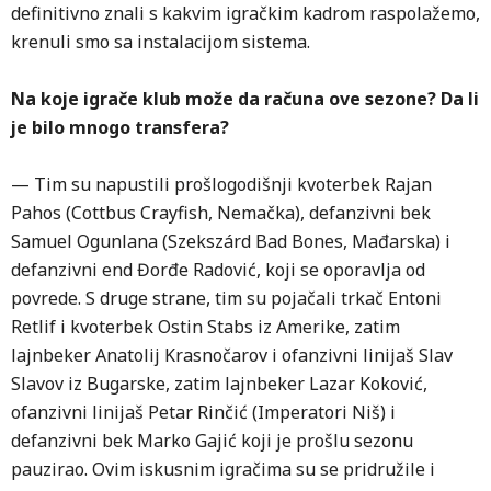
definitivno znali s kakvim igračkim kadrom raspolažemo,
krenuli smo sa instalacijom sistema.
Na koje igrače klub može da računa ove sezone? Da li
je bilo mnogo transfera?
— Tim su napustili prošlogodišnji kvoterbek Rajan
Pahos (Cottbus Crayfish, Nemačka), defanzivni bek
Samuel Ogunlana (Szekszárd Bad Bones, Mađarska) i
defanzivni end Đorđe Radović, koji se oporavlja od
povrede. S druge strane, tim su pojačali trkač Entoni
Retlif i kvoterbek Ostin Stabs iz Amerike, zatim
lajnbeker Anatolij Krasnočarov i ofanzivni linijaš Slav
Slavov iz Bugarske, zatim lajnbeker Lazar Koković,
ofanzivni linijaš Petar Rinčić (Imperatori Niš) i
defanzivni bek Marko Gajić koji je prošlu sezonu
pauzirao. Ovim iskusnim igračima su se pridružile i