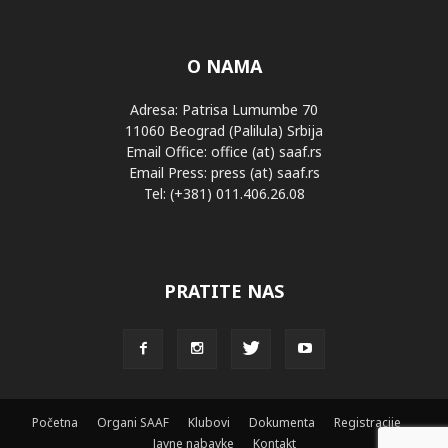
O NAMA
Adresa: Patrisa Lumumbe 70
11060 Beograd (Palilula) Srbija
Email Office: office (at) saaf.rs
Email Press: press (at) saaf.rs
Tel: (+381) 011.406.26.08
PRATITE NAS
Početna
Organi SAAF
Klubovi
Dokumenta
Registracije
Javne nabavke
Kontakt