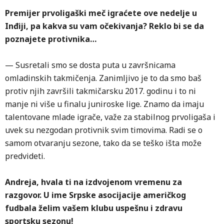
Premijer prvoligaški meč igraćete ove nedelje u
Inđiji, pa kakva su vam očekivanja? Reklo bi se da
poznajete protivnika…
— Susretali smo se dosta puta u završnicama
omladinskih takmičenja. Zanimljivo je to da smo baš
protiv njih završili takmičarsku 2017. godinu i to ni
manje ni više u finalu juniroske lige. Znamo da imaju
talentovane mlade igrače, važe za stabilnog prvoligaša i
uvek su nezgodan protivnik svim timovima. Radi se o
samom otvaranju sezone, tako da se teško išta može
predvideti.
Andreja, hvala ti na izdvojenom vremenu za
razgovor. U ime Srpske asocijacije američkog
fudbala želim vašem klubu uspešnu i zdravu
sportsku sezonu!