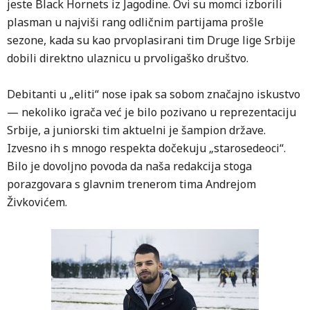
jeste Black Hornets iz Jagodine. Ovi su momci izborili
plasman u najviši rang odličnim partijama prošle
sezone, kada su kao prvoplasirani tim Druge lige Srbije
dobili direktno ulaznicu u prvoligaško društvo.
Debitanti u „eliti“ nose ipak sa sobom značajno iskustvo
— nekoliko igrača već je bilo pozivano u reprezentaciju
Srbije, a juniorski tim aktuelni je šampion države.
Izvesno ih s mnogo respekta dočekuju „starosedeoci“.
Bilo je dovoljno povoda da naša redakcija stoga
porazgovara s glavnim trenerom tima Andrejom
Živkovićem.