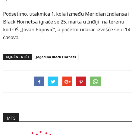
Podsetimo, utakmica 1. kola između Meridian Indiansa i
Black Hornetsa igraće se 25. marta u Inđiji, na terenu
kod OŠ „Jovan Popović“, a početni udarac izvešće se u 14
časova.
KLJUČNE REČI
Jagodina Black Hornets
MTS