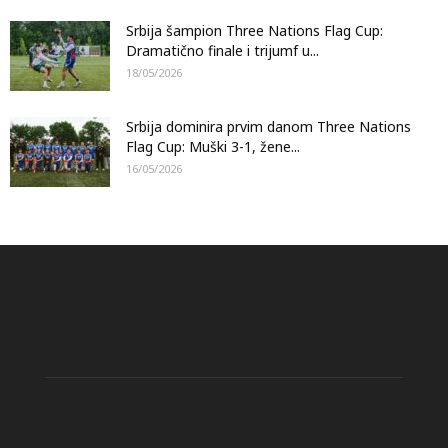
Srbija šampion Three Nations Flag Cup:
Dramatično finale i trijumf u...
18/05/2026
Srbija dominira prvim danom Three Nations
Flag Cup: Muški 3-1, žene...
16/05/2026