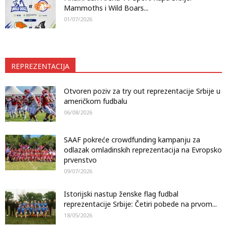
Mammoths i Wild Boars...
01/07/2026
REPREZENTACIJA
Otvoren poziv za try out reprezentacije Srbije u
američkom fudbalu
06/08/2026
SAAF pokreće crowdfunding kampanju za
odlazak omladinskih reprezentacija na Evropsko
prvenstvo
09/07/2026
Istorijski nastup ženske flag fudbal
reprezentacije Srbije: Četiri pobede na prvom...
18/05/2026