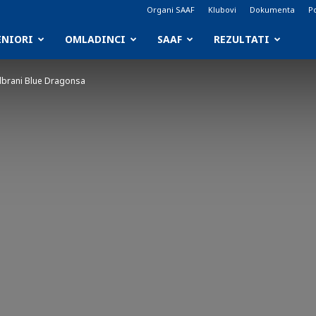
Organi SAAF
Klubovi
Dokumenta
Po
ENIORI
OMLADINCI
SAAF
REZULTATI
dbrani Blue Dragonsa