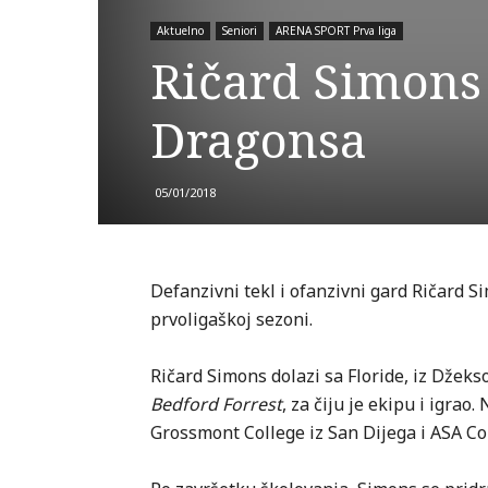
Aktuelno
Seniori
ARENA SPORT Prva liga
Ričard Simons 
Dragonsa
05/01/2018
Defanzivni tekl i ofanzivni gard Ričard 
prvoligaškoj sezoni.
Ričard Simons dolazi sa Floride, iz Džek
Bedford Forrest
, za čiju je ekipu i igrao
Grossmont College iz San Dijega i ASA Col