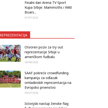
Finalni dan Arena TV Sport
Kupa Srbije: Mammoths i Wild
Boars...
01/07/2026
REPREZENTACIJA
Otvoren poziv za try out
reprezentacije Srbije u
američkom fudbalu
06/08/2026
SAAF pokreće crowdfunding
kampanju za odlazak
omladinskih reprezentacija na
Evropsko prvenstvo
09/07/2026
Istorijski nastup ženske flag