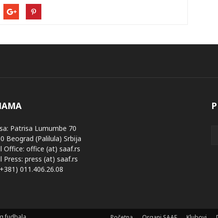
NAMA
P
sa: Patrisa Lumumbe 70
0 Beograd (Palilula) Srbija
 Office: office (at) saaf.rs
 Press: press (at) saaf.rs
 (+381) 011.406.26.08
og fudbala
Početna
Organi SAAF
Klubovi