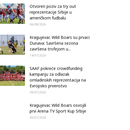
Otvoren poziv za try out
reprezentacije Srbije u
američkom fudbalu
06/08/2026
Kragujevac Wild Boars su prvaci
Dunava: Savršena sezona
završena trofejom u...
14/07/2026
SAAF pokreće crowdfunding
kampanju za odlazak
omladinskih reprezentacija na
Evropsko prvenstvo
09/07/2026
Kragujevac Wild Boars osvojili
prvi Arena TV Sport Kup Srbije
06/07/2026