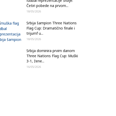
fudbal reprezentacije Srbije:
Četiri pobede na prvom...
18/05/2026
Srbija šampion Three Nations
Flag Cup: Dramatično finale i
trijumf u...
18/05/2026
Srbija dominira prvim danom
Three Nations Flag Cup: Muški
3-1, žene...
16/05/2026