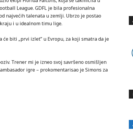
žio ekipi Florida Falcons, koja se takmičila u
Football League. GDFL je bila profesionalna
 od najvećih talenata u zemlji. Ubrzo je postao
kraju i u idealnom timu lige.
 biti „prvi izlet” u Evropu, za koji smatra da je
ziv. Trener mi je izneo svoj savršeno osmišljen
 ambasador igre – prokomentarisao je Simons za