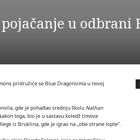
pojačanje u odbrani 
Simons pridružiće se Blue Dragonsima u novoj
sonvila, gde je pohađao srednju školu
Nathan
. Nakon toga, bio je u sastavu koledž timova
lege iz Bruklina, gde je igrao na „obe strane lopte”.