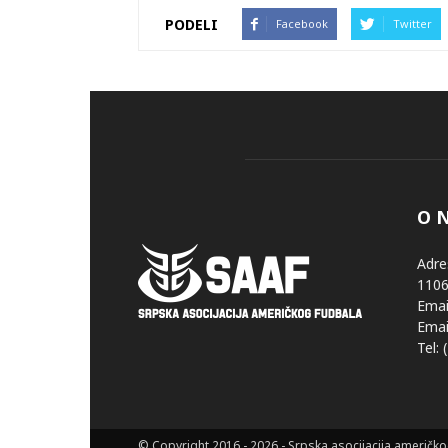
PODELI
Facebook
Twitter
O 
Adre
1106
Email
Email
Tel:
© Copyright 2016 - 2026 - Srpska asocijacija američk