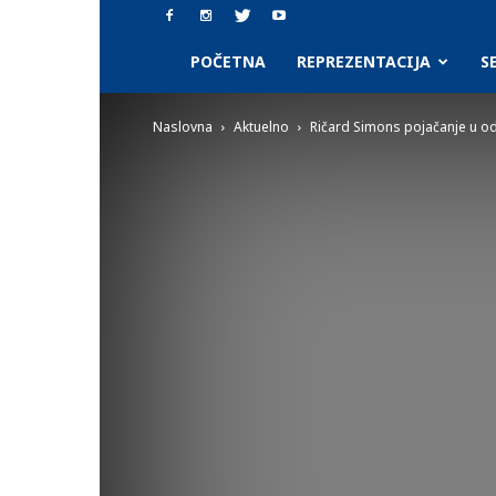
SAAF.rs
POČETNA
REPREZENTACIJA
S
Naslovna
Aktuelno
Ričard Simons pojačanje u o