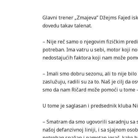
Glavni trener „Zmajeva” Džejms Fajed iska
dovedu takav talenat.
– Nije reč samo o njegovim fizičkim pred
potreban. Ima vatru u sebi, motor koji n
nedostajućih faktora koji nam može pomoć
– Imali smo dobru sezonu, ali to nije bilo
zaslužuju, radili su za to. Naš je cilj da o
smo da nam Ričard može pomoći u tome – 
U tome je saglasan i predsednik kluba Ni
– Smatram da smo ugovorili saradnju sa s
našoj defanzivnoj liniji, i sa sjajnom oso
potreban snažan i pametan igrač, kako b