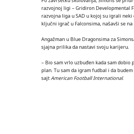
Po završetku školovanja, Simons se pridru
razvojnoj ligi – Gridiron Developmental 
razvojna liga u SAD u kojoj su igrali neki
ključni igrač u Falconsima, našavši se na 
Angažman u Blue Dragonsima za Simonsa će
sjajna prilika da nastavi svoju karijeru.
– Bio sam vrlo uzbuđen kada sam dobio po
plan. Tu sam da igram fudbal i da budem
sajt
American Football International
.