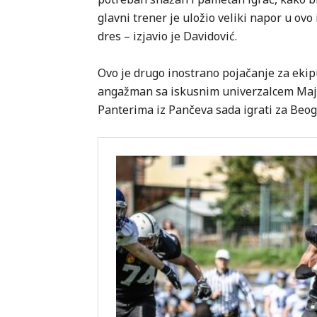
glavni trener je uložio veliki napor u o
dres – izjavio je Davidović.
Ovo je drugo inostrano pojačanje za ekipu
angažman sa iskusnim univerzalcem Maj
Panterima iz Pančeva sada igrati za Beo