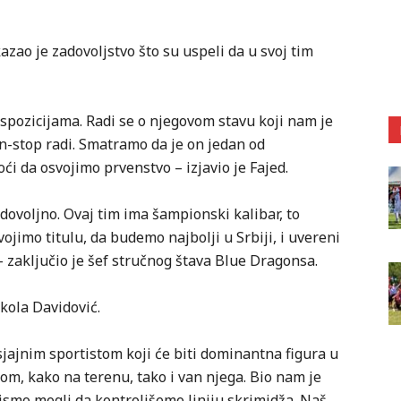
zao je zadovoljstvo što su uspeli da u svoj tim
ispozicijama. Radi se o njegovom stavu koji nam je
on-stop radi. Smatramo da je on jedan od
i da osvojimo prvenstvo – izjavio je Fajed.
 dovoljno. Ovaj tim ima šampionski kalibar, to
svojimo titulu, da budemo najbolji u Srbiji, i uvereni
zaključio je šef stručnog štava Blue Dragonsa.
kola Davidović.
jajnim sportistom koji će biti dominantna figura u
bom, kako na terenu, tako i van njega. Bio nam je
ismo mogli da kontrolišemo liniju skrimidža. Naš