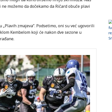
vo i ne možemo da dočekamo da Ričard obuče plavi
 „Plavih zmajeva”. Podsetimo, oni su već ugovorili
klom Kembelom koji će nakon dve sezone u
građane.