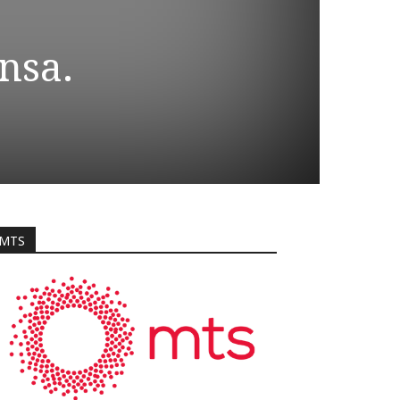
ansa.
MTS