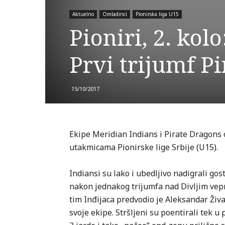
Aktuelno
Omladinci
Pionirska liga U15
Pioniri, 2. kol
Prvi trijumf P
15/10/2017
Ekipe Meridian Indians i Pirate Dragons
utakmicama Pionirske lige Srbije (U15).
Indiansi su lako i ubedljivo nadigrali gos
nakon jednakog trijumfa nad Divljim vepro
tim Inđijaca predvodio je Aleksandar Živa
svoje ekipe. Stršljeni su poentirali tek u