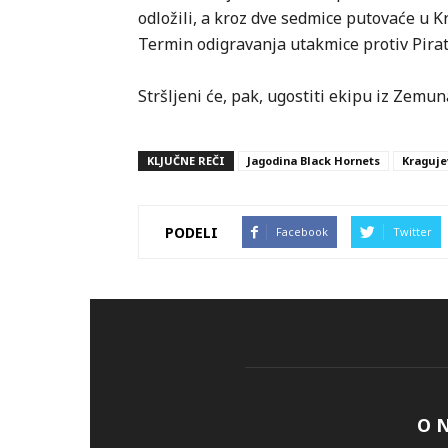
odložili, a kroz dve sedmice putovaće u K
Termin odigravanja utakmice protiv Pira
Stršljeni će, pak, ugostiti ekipu iz Zemun
KLJUČNE REČI
Jagodina Black Hornets
Kraguje
PODELI
Facebook
Twitter
O 