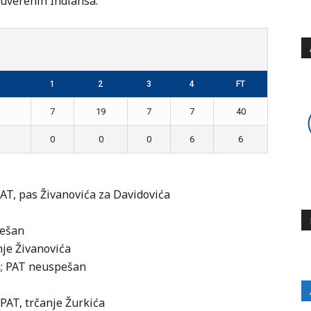
suverenih Indiansa.
1
2
3
4
FT
7
19
7
7
40
0
0
0
6
6
 PAT, pas Živanovića za Davidovića
pešan
anje Živanovića
ća; PAT neuspešan
 PAT, trčanje Žurkića