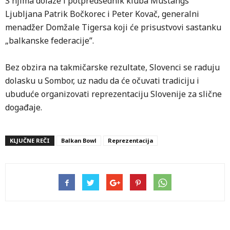
S njima dolaze i potpredsednik kluba Mustangs
Ljubljana Patrik Bočkorec i Peter Kovač, generalni
menadžer Domžale Tigersa koji će prisustvovi sastanku
„balkanske federacije”.
Bez obzira na takmičarske rezultate, Slovenci se raduju
dolasku u Sombor, uz nadu da će očuvati tradiciju i
ubuduće organizovati reprezentaciju Slovenije za slične
događaje.
KLJUČNE REČI
Balkan Bowl
Reprezentacija