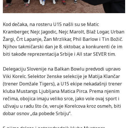
Kod dečaka, na rosteru U15 našli su se Matic
Kramberger, Nejc Jagodic, Nejc Marolt, Blaž Logar, Urban
Žargi, Črt Lapanje, Žan Mrzlikar, Phil Barlow i Tin Božič.
Njihov takmičarski dan je 8. oktobar, a konkurenti će im
biti takođe reprezentacija Srbije i All star SEVER tim.
Delegaciju Slovenije na Balkan Bowlu predvodi upravo
Viki Korelc. Selektor ženske selekcije je Matija Klančar
(trener Domžale Tigers), a U15 ekipe nekadašnji trener
kluba Mustangs Ljubljana Matica Pirca. Prema njenim
rečima, obojica imaju veliko srce, jako vole ovaj sport i
uživaju u radu što će, veruje Korelcova kroz osmeh, biti
dobar osnov „da pobede Srbiju”.