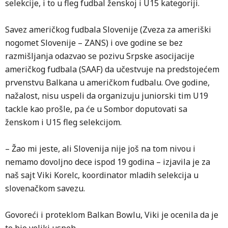
selekcije, i to u fleg fudbal ženskoj i U15 kategoriji.
Savez američkog fudbala Slovenije (Zveza za ameriški
nogomet Slovenije – ZANS) i ove godine se bez
razmišljanja odazvao se pozivu Srpske asocijacije
američkog fudbala (SAAF) da učestvuje na predstojećem
prvenstvu Balkana u američkom fudbalu. Ove godine,
nažalost, nisu uspeli da organizuju juniorski tim U19
tackle kao prošle, pa će u Sombor doputovati sa
ženskom i U15 fleg selekcijom.
– Žao mi jeste, ali Slovenija nije još na tom nivou i
nemamo dovoljno dece ispod 19 godina – izjavila je za
naš sajt Viki Korelc, koordinator mladih selekcija u
slovenačkom savezu.
Govoreći i proteklom Balkan Bowlu, Viki je ocenila da je