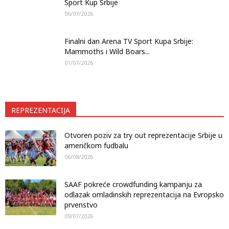
Sport Kup Srbije
06/07/2026
Finalni dan Arena TV Sport Kupa Srbije:
Mammoths i Wild Boars...
01/07/2026
REPREZENTACIJA
Otvoren poziv za try out reprezentacije Srbije u
američkom fudbalu
06/08/2026
SAAF pokreće crowdfunding kampanju za
odlazak omladinskih reprezentacija na Evropsko
prvenstvo
09/07/2026