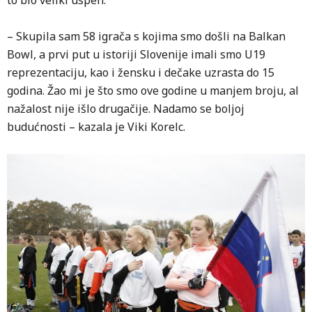
to bio veliki uspeh.
– Skupila sam 58 igrača s kojima smo došli na Balkan
Bowl, a prvi put u istoriji Slovenije imali smo U19
reprezentaciju, kao i žensku i dečake uzrasta do 15
godina. Žao mi je što smo ove godine u manjem broju, al
nažalost nije išlo drugačije. Nadamo se boljoj
budućnosti – kazala je Viki Korelc.