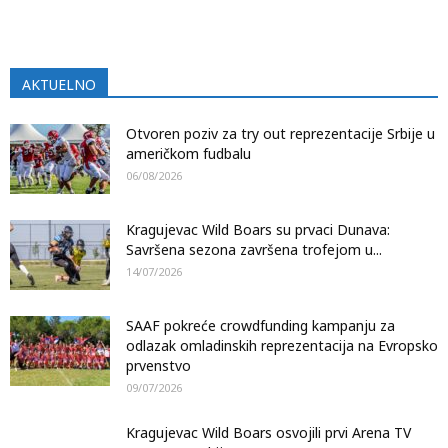
AKTUELNO
Otvoren poziv za try out reprezentacije Srbije u
američkom fudbalu
06/08/2026
Kragujevac Wild Boars su prvaci Dunava:
Savršena sezona završena trofejom u...
14/07/2026
SAAF pokreće crowdfunding kampanju za
odlazak omladinskih reprezentacija na Evropsko
prvenstvo
09/07/2026
Kragujevac Wild Boars osvojili prvi Arena TV