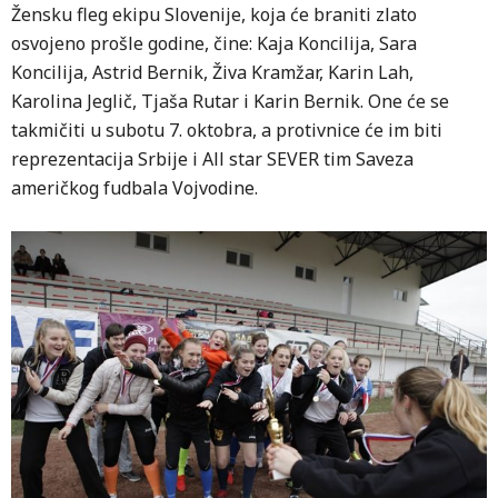
Žensku fleg ekipu Slovenije, koja će braniti zlato
osvojeno prošle godine, čine: Kaja Koncilija, Sara
Koncilija, Astrid Bernik, Živa Kramžar, Karin Lah,
Karolina Jeglič, Tjaša Rutar i Karin Bernik. One će se
takmičiti u subotu 7. oktobra, a protivnice će im biti
reprezentacija Srbije i All star SEVER tim Saveza
američkog fudbala Vojvodine.