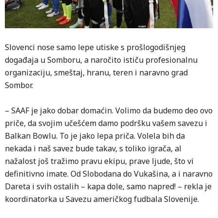
Slovenci nose samo lepe utiske s prošlogodišnjeg
događaja u Somboru, a naročito ističu profesionalnu
organizaciju, smeštaj, hranu, teren i naravno grad
Sombor.
– SAAF je jako dobar domaćin. Volimo da budemo deo ovo
priče, da svojim učešćem damo podršku vašem savezu i
Balkan Bowlu. To je jako lepa priča. Volela bih da
nekada i naš savez bude takav, s toliko igrača, al
nažalost još tražimo pravu ekipu, prave ljude, što vi
definitivno imate. Od Slobodana do Vukašina, a i naravno
Dareta i svih ostalih – kapa dole, samo napred! – rekla je
koordinatorka u Savezu američkog fudbala Slovenije.