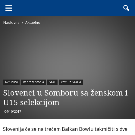
Naslovna
Aktuelno
Aktuelno
Reprezentacija
SAAF
Vesti iz SAAF-a
Slovenci u Somboru sa ženskom i
U15 selekcijom
04/10/2017
Slovenija će se na trećem Balkan Bowlu takmičiti s dve