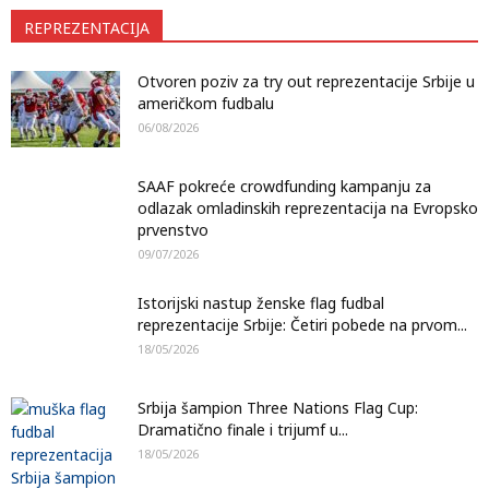
REPREZENTACIJA
Otvoren poziv za try out reprezentacije Srbije u
američkom fudbalu
06/08/2026
SAAF pokreće crowdfunding kampanju za
odlazak omladinskih reprezentacija na Evropsko
prvenstvo
09/07/2026
Istorijski nastup ženske flag fudbal
reprezentacije Srbije: Četiri pobede na prvom...
18/05/2026
Srbija šampion Three Nations Flag Cup:
Dramatično finale i trijumf u...
18/05/2026