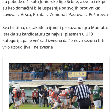
su pobede u 1. kolu Juniorske lige Srbije, a sve tri ekipe
su kao domaćini bile uspešnije od svojih protivnika:
Lavova iz Vršca, Pirata iz Zemuna i Pastuva iz Požarevca.
Sva tri tima, uz takođe trijumf i prikazanu igru Mamuta,
istakla su kandidaturu za najviši plasman u U19
kategoriji, pa je već sad izvesno da će nova sezona biti
vrlo uzbudljiva i neizvesna.