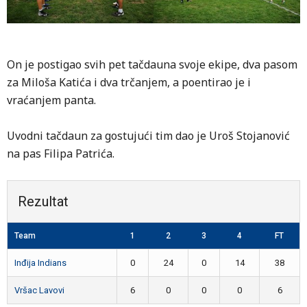
On je postigao svih pet tačdauna svoje ekipe, dva pasom
za Miloša Katića i dva trčanjem, a poentirao je i
vraćanjem panta.
Uvodni tačdaun za gostujući tim dao je Uroš Stojanović
na pas Filipa Patrića.
Rezultat
Team
1
2
3
4
FT
Inđija Indians
0
24
0
14
38
1
Vršac Lavovi
6
0
0
0
6
7