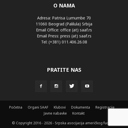
O NAMA
Adresa: Patrisa Lumumbe 70
11060 Beograd (Palilula) Srbija
Email Office: office (at) saaf.rs
Email Press: press (at) saaf.rs
Tel: (+381) 011.406.26.08
PRATITE NAS
Početna
Organi SAAF
Klubovi
Dokumenta
Registracije
Javne nabavke
Kontakt
© Copyright 2016 - 2026 - Srpska asocijacija američkog fudbala