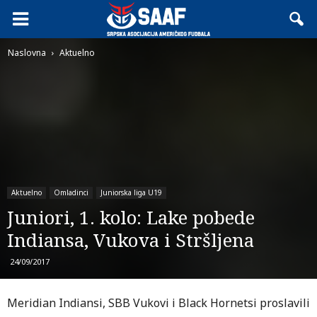
Naslovna
Aktuelno
Aktuelno
Omladinci
Juniorska liga U19
Juniori, 1. kolo: Lake pobede
Indiansa, Vukova i Stršljena
24/09/2017
Meridian Indiansi, SBB Vukovi i Black Hornetsi proslavili