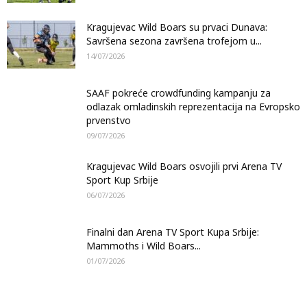
Kragujevac Wild Boars su prvaci Dunava:
Savršena sezona završena trofejom u...
14/07/2026
SAAF pokreće crowdfunding kampanju za
odlazak omladinskih reprezentacija na Evropsko
prvenstvo
09/07/2026
Kragujevac Wild Boars osvojili prvi Arena TV
Sport Kup Srbije
06/07/2026
Finalni dan Arena TV Sport Kupa Srbije:
Mammoths i Wild Boars...
01/07/2026