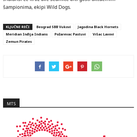
šampionima, ekipi Wild Dogs.
Prethodni
Sledeći
KLJUČNE REČI
Beograd SBB Vukovi
Jagodina Black Hornets
Meridian Inđija Indians
Požarevac Pastuvi
Vršac Lavovi
Zemun Pirates
MTS