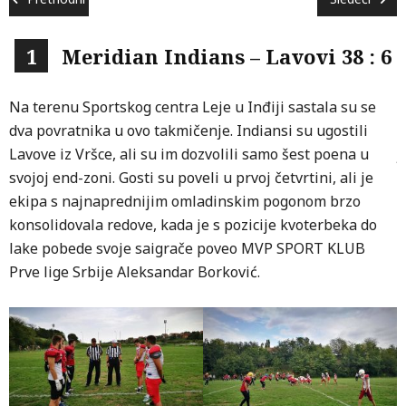
1
Meridian Indians – Lavovi 38 : 6
Na terenu Sportskog centra Leje u Inđiji sastala su se
I
dva povratnika u ovo takmičenje. Indiansi su ugostili
Z
Lavove iz Vršce, ali su im dozvolili samo šest poena u
j
svojoj end-zoni. Gosti su poveli u prvoj četvrtini, ali je
p
ekipa s najnaprednijim omladinskim pogonom brzo
o
konsolidovala redove, kada je s pozicije kvoterbeka do
i
lake pobede svoje saigrače poveo MVP SPORT KLUB
S
Prve lige Srbije Aleksandar Borković.
A
F