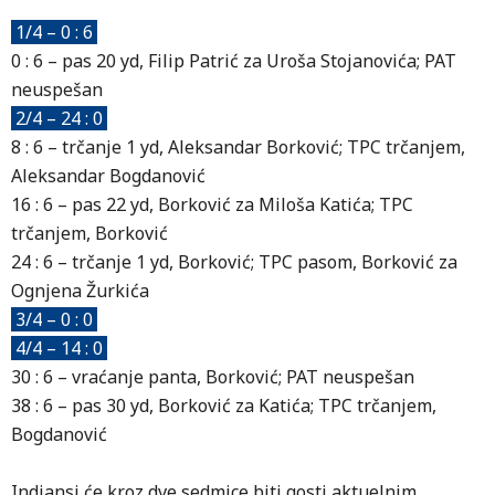
M
1/4 – 0 : 6
2
0 : 6 – pas 20 yd, Filip Patrić za Uroša Stojanovića; PAT
1
neuspešan
3
2/4 – 24 : 0
2
8 : 6 – trčanje 1 yd, Aleksandar Borković; TPC trčanjem,
4
Aleksandar Bogdanović
2
16 : 6 – pas 22 yd, Borković za Miloša Katića; TPC
p
trčanjem, Borković
24 : 6 – trčanje 1 yd, Borković; TPC pasom, Borković za
V
Ognjena Žurkića
g
3/4 – 0 : 0
4/4 – 14 : 0
30 : 6 – vraćanje panta, Borković; PAT neuspešan
38 : 6 – pas 30 yd, Borković za Katića; TPC trčanjem,
Bogdanović
Indiansi će kroz dve sedmice biti gosti aktuelnim