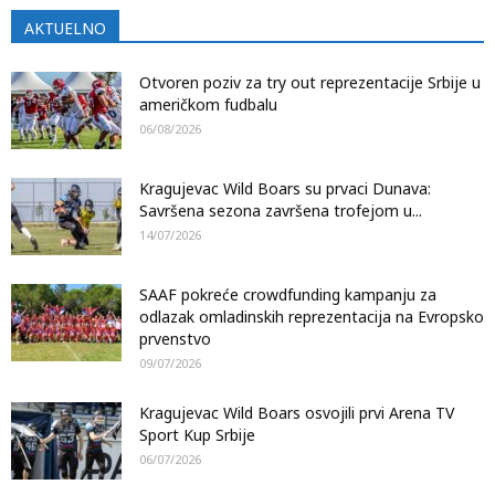
AKTUELNO
Otvoren poziv za try out reprezentacije Srbije u
američkom fudbalu
06/08/2026
Kragujevac Wild Boars su prvaci Dunava:
Savršena sezona završena trofejom u...
14/07/2026
SAAF pokreće crowdfunding kampanju za
odlazak omladinskih reprezentacija na Evropsko
prvenstvo
09/07/2026
Kragujevac Wild Boars osvojili prvi Arena TV
Sport Kup Srbije
06/07/2026