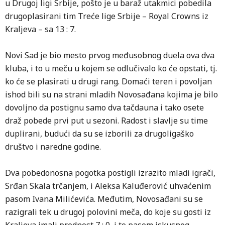
u Drugoj ligi Srbije, pošto je u baraž utakmici pobedila
drugoplasirani tim Treće lige Srbije – Royal Crowns iz
Kraljeva – sa 13 : 7.
Novi Sad je bio mesto prvog međusobnog duela ova dva
kluba, i to u meču u kojem se odlučivalo ko će opstati, tj.
ko će se plasirati u drugi rang. Domaći teren i povoljan
ishod bili su na strani mladih Novosađana kojima je bilo
dovoljno da postignu samo dva tačdauna i tako osete
draž pobede prvi put u sezoni. Radost i slavlje su time
duplirani, budući da su se izborili za drugoligaško
društvo i naredne godine.
Dva pobedonosna pogotka postigli izrazito mladi igrači,
Srđan Skala trčanjem, i Aleksa Kaluđerović uhvaćenim
pasom Ivana Milićevića. Međutim, Novosađani su se
razigrali tek u drugoj polovini meča, do koje su gosti iz