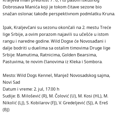
Kraljeva imali prednost 7 : 0, i to pasom iskusnog
Dobrosava Manića koji je tokom čitave sezone bio
snažan oslonac takođe perspektivnom podmlatku Kruna.
Ipak, Kraljevčani su sezonu okončali na 2. mestu Treće
lige Srbije, a ovim porazom najavili su učešće u istom
rangu i naredne godine. Wild Dogse će Novosađani i
dalje bodriti u duelima sa ostalim timovima Druge lige
Srbije: Mamutima, Ratnicima, Golden Bearsima,
Pastuvima, te novim članovima iz Kleka i Sombora.
Mesto: Wild Dogs Kennel, Manjež Novosadskog sajma,
Novi Sad
Datum i vreme: 2. jul, 17.00 h
Sudije: B. Milošević (R), M. Čolović (U), M. Kosi (HL), M.
Nikolić (LJ), S. Kobilarov (FJ), V. Gredeljević (SJ), A. Ereš
(BJ)