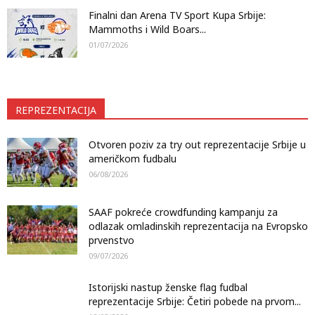
Finalni dan Arena TV Sport Kupa Srbije:
Mammoths i Wild Boars...
01/07/2026
REPREZENTACIJA
Otvoren poziv za try out reprezentacije Srbije u
američkom fudbalu
06/08/2026
SAAF pokreće crowdfunding kampanju za
odlazak omladinskih reprezentacija na Evropsko
prvenstvo
09/07/2026
Istorijski nastup ženske flag fudbal
reprezentacije Srbije: Četiri pobede na prvom...