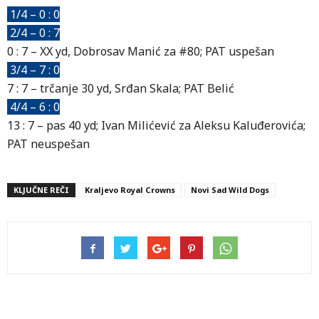
1/4 – 0 : 0
2/4 – 0 : 7
0 : 7 – XX yd, Dobrosav Manić za #80; PAT uspešan
3/4 – 7 : 0
7 : 7 – trčanje 30 yd, Srđan Skala; PAT Belić
4/4 – 6 : 0
13 : 7 – pas 40 yd; Ivan Milićević za Aleksu Kaluđerovića;
PAT neuspešan
KLJUČNE REČI
Kraljevo Royal Crowns
Novi Sad Wild Dogs