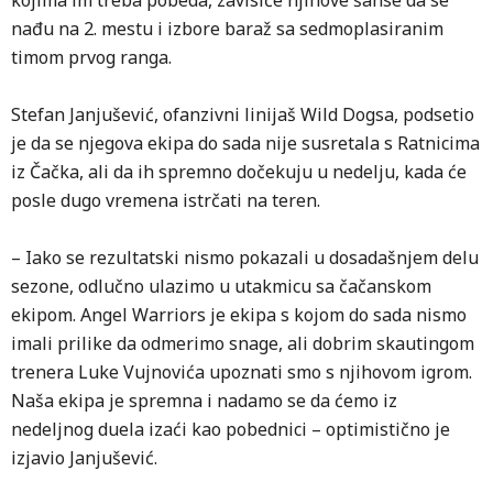
kojima im treba pobeda, zavisiće njihove šanse da se
nađu na 2. mestu i izbore baraž sa sedmoplasiranim
timom prvog ranga.
Stefan Janjušević, ofanzivni linijaš Wild Dogsa, podsetio
je da se njegova ekipa do sada nije susretala s Ratnicima
iz Čačka, ali da ih spremno dočekuju u nedelju, kada će
posle dugo vremena istrčati na teren.
– Iako se rezultatski nismo pokazali u dosadašnjem delu
sezone, odlučno ulazimo u utakmicu sa čačanskom
ekipom. Angel Warriors je ekipa s kojom do sada nismo
imali prilike da odmerimo snage, ali dobrim skautingom
trenera Luke Vujnovića upoznati smo s njihovom igrom.
Naša ekipa je spremna i nadamo se da ćemo iz
nedeljnog duela izaći kao pobednici – optimistično je
izjavio Janjušević.