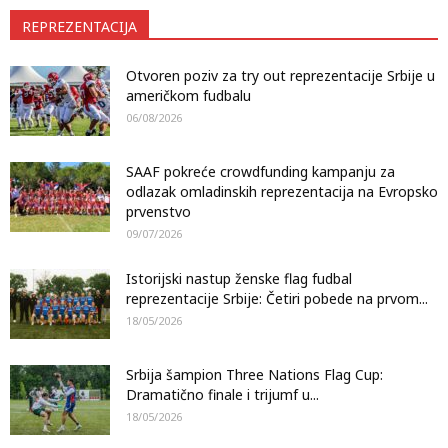
REPREZENTACIJA
Otvoren poziv za try out reprezentacije Srbije u
američkom fudbalu
06/08/2026
SAAF pokreće crowdfunding kampanju za
odlazak omladinskih reprezentacija na Evropsko
prvenstvo
09/07/2026
Istorijski nastup ženske flag fudbal
reprezentacije Srbije: Četiri pobede na prvom...
18/05/2026
Srbija šampion Three Nations Flag Cup:
Dramatično finale i trijumf u...
18/05/2026