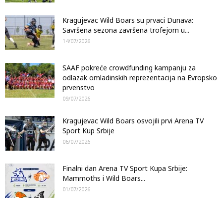
Kragujevac Wild Boars su prvaci Dunava:
Savršena sezona završena trofejom u...
14/07/2026
SAAF pokreće crowdfunding kampanju za
odlazak omladinskih reprezentacija na Evropsko
prvenstvo
09/07/2026
Kragujevac Wild Boars osvojili prvi Arena TV
Sport Kup Srbije
06/07/2026
Finalni dan Arena TV Sport Kupa Srbije:
Mammoths i Wild Boars...
01/07/2026