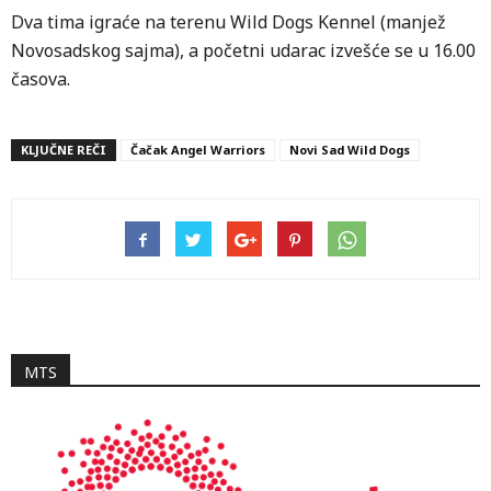
Dva tima igraće na terenu Wild Dogs Kennel (manjež
Novosadskog sajma), a početni udarac izvešće se u 16.00
časova.
KLJUČNE REČI
Čačak Angel Warriors
Novi Sad Wild Dogs
MTS