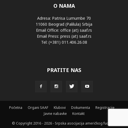
O NAMA
Adresa: Patrisa Lumumbe 70
11060 Beograd (Palilula) Srbija
Email Office: office (at) saaf.rs
Email Press: press (at) saaf.rs
Tel: (+381) 011.406.26.08
PRATITE NAS
Početna
Organi SAAF
Klubovi
Dokumenta
Registracije
Javne nabavke
Kontakt
© Copyright 2016 - 2026 - Srpska asocijacija američkog fudbala