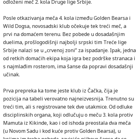
odloženi meč 2. kola Druge lige Srbije.
Posle otkazivanja meča 4. kola između Golden Bearsa i
Wild Dogsa, novosadski klub očekuje tek treći meč, a
prvi na domaćem terenu. Bez pobede u dosadašnjim
duelima, prošlogodišnji najbolji srpski tim Treće lige
Srbije nalazi se u „crvenoj zoni” za ispadanje. Ipak, jedna
od retkih domaćih ekipa koja igra bez podrške stranaca i
s najmlađim rosterom, ima šanse da popravi dosadašnji
učinak.
Prva prepreka ka tome jeste klub iz Čačka, čija je
pozicija na tabeli verovatno najneizvesnija. Trenutno su
treći tim, ali s registrovane tek dve utakmice. Od odluke
disciplinskih organa, koji odlučuju o meču 3. kola protiv
Mamuta iz Kikinde, kao i od ishoda preostala dva meča
(u Novom Sadu i kod kuće protiv Golden Bearsa), u