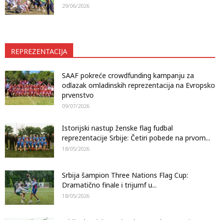
29/06/2026
REPREZENTACIJA
SAAF pokreće crowdfunding kampanju za
odlazak omladinskih reprezentacija na Evropsko
prvenstvo
09/07/2026
Istorijski nastup ženske flag fudbal
reprezentacije Srbije: Četiri pobede na prvom...
18/05/2026
Srbija šampion Three Nations Flag Cup:
Dramatično finale i trijumf u...
18/05/2026