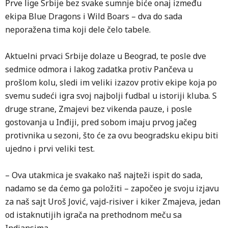
Prve lige Srbije bez svake sumnje biće onaj između
ekipa Blue Dragons i Wild Boars – dva do sada
neporažena tima koji dele čelo tabele.
Aktuelni prvaci Srbije dolaze u Beograd, te posle dve
sedmice odmora i lakog zadatka protiv Pančeva u
prošlom kolu, sledi im veliki izazov protiv ekipe koja po
svemu sudeći igra svoj najbolji fudbal u istoriji kluba. S
druge strane, Zmajevi bez vikenda pauze, i posle
gostovanja u Inđiji, pred sobom imaju prvog jačeg
protivnika u sezoni, što će za ovu beogradsku ekipu biti
ujedno i prvi veliki test.
– Ova utakmica je svakako naš najteži ispit do sada,
nadamo se da ćemo ga položiti – započeo je svoju izjavu
za naš sajt Uroš Jović, vajd-risiver i kiker Zmajeva, jedan
od istaknutijih igrača na prethodnom meču sa