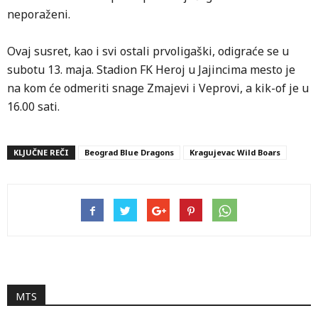
neporaženi.
Ovaj susret, kao i svi ostali prvoligaški, odigraće se u
subotu 13. maja. Stadion FK Heroj u Jajincima mesto je
na kom će odmeriti snage Zmajevi i Veprovi, a kik-of je u
16.00 sati.
KLJUČNE REČI
Beograd Blue Dragons
Kragujevac Wild Boars
MTS