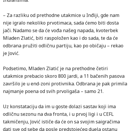
Indiansima.
– Za razliku od prethodne utakmice u Inđiji, gde nam
nije igralo nekoliko prvotimaca, sada ćemo biti dosta
jači. Nadamo se da će vođa našeg napada, kvoterbek
Mladen Zlatić, biti raspoložen kao i do sada, te da će
odbrana pružiti odličnu partiju, kao po običaju – rekao
je Jović.
Podsetimo, Mladen Zlatić je na prethodne četiri
utakmice prebacio skoro 800 jardi, a 11 bačenih pasova
završilo je u end-zoni protivnika. Odbrana je pak primila
najmanje poena od svih prvoligaša – samo 21.
Uz konstataciju da im u goste dolazi sastav koji ima
odličnu sezonu na dva fronta, i u prvoj ligi i u CEFL
takmičenju, Jović ističe da će on sa svojim saigračima
dati sve od sebe da posle predstojećeg duela ostanu