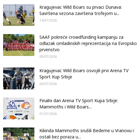
Kragujevac Wild Boars su prvaci Dunava:
Savršena sezona završena trofejom u...
14/07/2026
SAAF pokreće crowdfunding kampanju za
odlazak omladinskih reprezentacija na Evropsko
prvenstvo
09/07/2026
Kragujevac Wild Boars osvojili prvi Arena TV
Sport Kup Srbije
06/07/2026
Finalni dan Arena TV Sport Kupa Srbije:
Mammoths i Wild Boars...
01/07/2026
Kikinda Mammoths srušili Bedeme u Vranovu i
ostali bez poraza u...