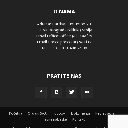
O NAMA
Adresa: Patrisa Lumumbe 70
11060 Beograd (Palilula) Srbija
Email Office: office (at) saaf.rs
Email Press: press (at) saaf.rs
Tel: (+381) 011.406.26.08
PRATITE NAS
Početna
Organi SAAF
Klubovi
Dokumenta
Registracije
Javne nabavke
Kontakt